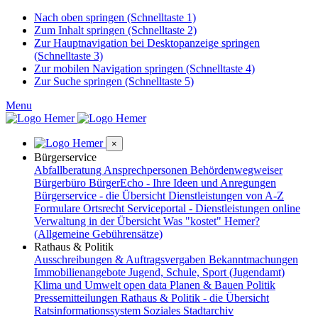
Nach oben springen (Schnelltaste 1)
Zum Inhalt springen (Schnelltaste 2)
Zur Hauptnavigation bei Desktopanzeige springen
(Schnelltaste 3)
Zur mobilen Navigation springen (Schnelltaste 4)
Zur Suche springen (Schnelltaste 5)
Menu
×
Bürgerservice
Abfallberatung
Ansprechpersonen
Behördenwegweiser
Bürgerbüro
BürgerEcho - Ihre Ideen und Anregungen
Bürgerservice - die Übersicht
Dienstleistungen von A-Z
Formulare
Ortsrecht
Serviceportal - Dienstleistungen online
Verwaltung in der Übersicht
Was "kostet" Hemer?
(Allgemeine Gebührensätze)
Rathaus & Politik
Ausschreibungen & Auftragsvergaben
Bekanntmachungen
Immobilienangebote
Jugend, Schule, Sport (Jugendamt)
Klima und Umwelt
open data
Planen & Bauen
Politik
Pressemitteilungen
Rathaus & Politik - die Übersicht
Ratsinformationssystem
Soziales
Stadtarchiv