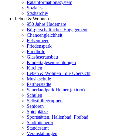
Ratsinformationssystem
Soziales
Stadtarchiv
Leben & Wohnen
950 Jahre Hademare
Bürgerschaftliches Engagement
Chancengleichheit
Felsenmeer
Friedenspark
Friedhöfe
Glasfaserausbau
Kindertageseinrichtungen
Kirchen
Leben & Wohnen - die Übersicht
Musikschule
Partnerstädte
Sauerlandpark Hemer (extern)
Schulen
Selbsthilfegruppen
Senioren
Spielplätze
Sportstätten, Hallenbad, Freibad
Stadtbücherei
Standesamt
Veranstaltungen