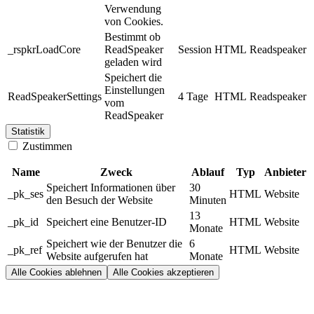
Verwendung
von Cookies.
Bestimmt ob
_rspkrLoadCore
ReadSpeaker
Session
HTML
Readspeaker
geladen wird
Speichert die
Einstellungen
ReadSpeakerSettings
4 Tage
HTML
Readspeaker
vom
ReadSpeaker
Statistik
Zustimmen
Name
Zweck
Ablauf
Typ
Anbieter
Speichert Informationen über
30
_pk_ses
HTML
Website
den Besuch der Website
Minuten
13
_pk_id
Speichert eine Benutzer-ID
HTML
Website
Monate
Speichert wie der Benutzer die
6
_pk_ref
HTML
Website
Website aufgerufen hat
Monate
Alle Cookies ablehnen
Alle Cookies akzeptieren