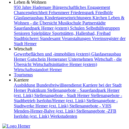
Leben & Wohnen
950 Jahre Hademare
Bürgerschaftliches Engagement
Chancengleichheit
Felsenmeer
Friedenspark
Friedhöfe
Glasfaserausbau
Kindertageseinrichtungen
Kirchen
Leben &
Wohnen - die Übersicht
Musikschule
Partnerstädte
Sauerlandpark Hemer (extern)
Schulen
Selbsthilfegruppen
Senioren
Spielplätze
Sportstätten, Hallenbad, Freibad
Stadtbücherei
Standesamt
Veranstaltungen
Vereinsregister der
Stadt Hemer
Wirtschaft
Gewerbeflächen und -immobilien (extern)
Glasfaserausbau
Hemer Gutschein
Hemeraner Unternehmen
Wirtschaft - die
Übersicht
Wirtschaftsinitiative Hemer (extern)
Wirtschaftsstandort Hemer
Tourismus
Karriere
Ausbildung
Bundesfreiwilligendienst
Karriere bei der Stadt
Hemer
Praktikum
Stellenangebote - Sauerlandpark Hemer
(ext. Link)
Stellenangebote - Stadt Hemer
Stellenangebote -
Stadtbetrieb Iserlohn/Hemer (ext. Link)
Stellenangebote -
Stadtwerke Hemer (ext. Link)
Stellenangebote - VHS
Menden-Hemer-Balve (ext. Link)
Stellenangebote -ZFB
Iserlohn (ext. Link)
Werkstudenten