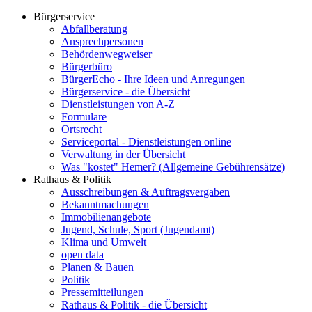
Bürgerservice
Abfallberatung
Ansprechpersonen
Behördenwegweiser
Bürgerbüro
BürgerEcho - Ihre Ideen und Anregungen
Bürgerservice - die Übersicht
Dienstleistungen von A-Z
Formulare
Ortsrecht
Serviceportal - Dienstleistungen online
Verwaltung in der Übersicht
Was "kostet" Hemer? (Allgemeine Gebührensätze)
Rathaus & Politik
Ausschreibungen & Auftragsvergaben
Bekanntmachungen
Immobilienangebote
Jugend, Schule, Sport (Jugendamt)
Klima und Umwelt
open data
Planen & Bauen
Politik
Pressemitteilungen
Rathaus & Politik - die Übersicht