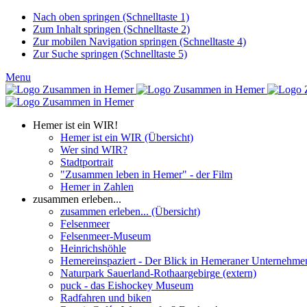
Nach oben springen (Schnelltaste 1)
Zum Inhalt springen (Schnelltaste 2)
Zur mobilen Navigation springen (Schnelltaste 4)
Zur Suche springen (Schnelltaste 5)
Menu
Hemer ist ein WIR!
Hemer ist ein WIR (Übersicht)
Wer sind WIR?
Stadtportrait
"Zusammen leben in Hemer" - der Film
Hemer in Zahlen
zusammen erleben...
zusammen erleben... (Übersicht)
Felsenmeer
Felsenmeer-Museum
Heinrichshöhle
Hemereinspaziert - Der Blick in Hemeraner Unternehme
Naturpark Sauerland-Rothaargebirge (extern)
puck - das Eishockey Museum
Radfahren und biken