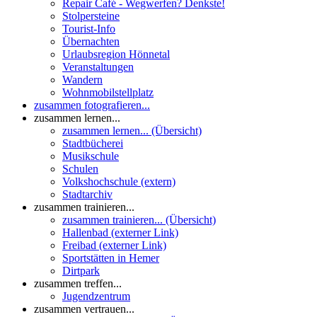
Repair Café - Wegwerfen? Denkste!
Stolpersteine
Tourist-Info
Übernachten
Urlaubsregion Hönnetal
Veranstaltungen
Wandern
Wohnmobilstellplatz
zusammen fotografieren...
zusammen lernen...
zusammen lernen... (Übersicht)
Stadtbücherei
Musikschule
Schulen
Volkshochschule (extern)
Stadtarchiv
zusammen trainieren...
zusammen trainieren... (Übersicht)
Hallenbad (externer Link)
Freibad (externer Link)
Sportstätten in Hemer
Dirtpark
zusammen treffen...
Jugendzentrum
zusammen vertrauen...