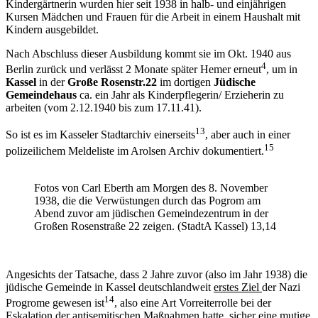
Kindergärtnerin wurden hier seit 1938 in halb- und einjährigen
Kursen Mädchen und Frauen für die Arbeit in einem Haushalt mit
Kindern ausgebildet.
Nach Abschluss dieser Ausbildung kommt sie im Okt. 1940 aus
4
Berlin zurück und verlässt 2 Monate später Hemer erneut
, um in
Kassel
in der
Große Rosenstr.22
im dortigen
Jüdische
Gemeindehaus
ca. ein Jahr
als Kinderpflegerin/ Erzieherin zu
arbeiten
(vom 2.12.1940 bis zum 17.11.41).
13
So ist es im Kasseler Stadtarchiv einerseits
, aber auch in einer
15
polizeilichem Meldeliste im Arolsen Archiv dokumentiert.
Fotos von Carl Eberth am Morgen des 8. November
1938, die die Verwüstungen durch das Pogrom am
Abend zuvor am jüdischen Gemeindezentrum in der
Großen Rosenstraße 22 zeigen. (StadtA Kassel) 13,14
Angesichts der Tatsache, dass 2 Jahre zuvor (also im Jahr 1938) die
jüdische Gemeinde in Kassel deutschlandweit
erstes Ziel
der Nazi
14
Progrome gewesen ist
, also eine Art Vorreiterrolle bei der
Eskalation der antisemitischen Maßnahmen hatte, sicher eine mutige