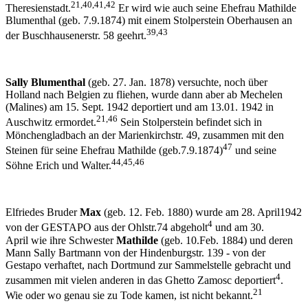
21,40,41,42
Theresienstadt.
Er wird wie auch seine Ehefrau Mathilde
Blumenthal (geb. 7.9.1874) mit einem Stolperstein Oberhausen an
39,43
der Buschhausenerstr. 58 geehrt.
Sally Blumenthal
(geb. 27. Jan. 1878) versuchte, noch über
Holland nach Belgien zu fliehen, wurde dann aber ab Mechelen
(Malines) am 15. Sept. 1942 deportiert und am 13.01. 1942 in
21,46
Auschwitz ermordet.
Sein Stolperstein befindet sich in
Mönchengladbach an der Marienkirchstr. 49, zusammen mit den
47
Steinen für seine Ehefrau Mathilde (geb.7.9.1874)
und seine
44,45,46
Söhne Erich und Walter.
Elfriedes Bruder
Max
(geb. 12. Feb. 1880) wurde am 28. April1942
4
von der GESTAPO aus der Ohlstr.74 abgeholt
und am 30.
April wie ihre Schwester
Mathilde
(geb. 10.Feb. 1884) und deren
Mann Sally Bartmann von der Hindenburgstr. 139 - von der
Gestapo verhaftet, nach Dortmund zur Sammelstelle gebracht und
4
zusammen mit vielen anderen in das Ghetto Zamosc deportiert
.
21
Wie oder wo genau sie zu Tode kamen, ist nicht bekannt.