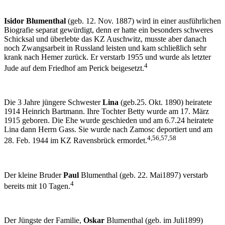
Isidor Blumenthal
(geb. 12. Nov. 1887) wird in einer ausführlichen
Biografie separat gewürdigt, denn er hatte ein besonders schweres
Schicksal und überlebte das KZ Auschwitz, musste aber danach
noch Zwangsarbeit in Russland leisten und kam schließlich sehr
krank nach Hemer zurück. Er verstarb 1955 und wurde als letzter
4
Jude auf dem Friedhof am Perick beigesetzt.
Die 3 Jahre jüngere Schwester
Lina
(geb.25. Okt. 1890) heiratete
1914 Heinrich Bartmann. Ihre Tochter Betty wurde am 17. März
1915 geboren. Die Ehe wurde geschieden und am 6.7.24 heiratete
Lina dann Herrn Gass. Sie wurde nach Zamosc deportiert und am
4,56,57,58
28. Feb. 1944 im KZ Ravensbrück ermordet.
Der kleine Bruder
Paul
Blumenthal (geb. 22. Mai1897) verstarb
4
bereits mit 10 Tagen.
Der Jüngste der Familie,
Oskar
Blumenthal (geb. im Juli1899)