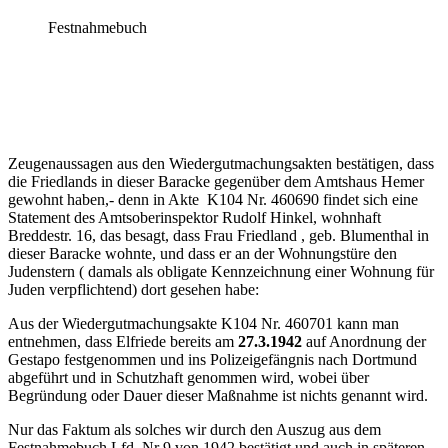
Festnahmebuch
Zeugenaussagen aus den Wiedergutmachungsakten bestätigen, dass
die Friedlands in dieser Baracke gegenüber dem Amtshaus Hemer
gewohnt haben,- denn in Akte K104 Nr. 460690 findet sich eine
Statement des Amtsoberinspektor Rudolf Hinkel, wohnhaft
Breddestr. 16, das besagt, dass Frau Friedland , geb. Blumenthal in
dieser Baracke wohnte, und dass er an der Wohnungstüre den
Judenstern ( damals als obligate Kennzeichnung einer Wohnung für
Juden verpflichtend) dort gesehen habe:
Aus der Wiedergutmachungsakte K104 Nr. 460701 kann man
entnehmen, dass Elfriede bereits am
27.3.1942
auf Anordnung der
Gestapo festgenommen und ins Polizeigefängnis nach Dortmund
abgeführt und in Schutzhaft genommen wird, wobei über
Begründung oder Dauer dieser Maßnahme ist nichts genannt wird.
Nur das Faktum als solches wir durch den Auszug aus dem
Festnahmebuch Lfd. Nr 9 von 1942 bestätigt und auch in späteren