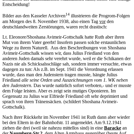
Entscheidung!
14
Bilder aus den Kasseler Archiven
illustrieren die Progrom-Folgen
am Morgen des 8. November 1938, also einen Tag
vor
den
deutschlandweiten Zerstörungen, waren recht drastisch:
Lt. Eleonore/Shoshana Avimeir-Gottschalk hatte Ruth aber ihren
Mut von ihrem Vater geerbt! Insofern passen solche erstaunlichen
Wege zu ihrem Naturell. Aus den Beschreibungen von Shoshana
Avimeir-Gottschalk wissen wir, dass Julius Friedland von den
anderen Juden damals sehr verehrt wurde, weil er die Schikanen der
Nazis nie als Schicksalsschläge sah, sondern immer versuchte, etwas
dagegen zu tun: Als z.B. im Sept. 1941 die Verordnung erlassen
wurde, dass man den Judenstern tragen musste, hängte Julius
Friedland
alle seine Orden und Auszeichnungen vom 1. WK neben
den Judenstern
. Das wurde natürlich sofort verboten,- und er musste
dem Folge leisten. Aber es zeigt sein mutiges Oponieren. Im
Gegensatz zu Julius war Elfriede Friedland oft sehr deprimiert und
sprach von ihren Tränensäcken. (schildert Shoshana Avimeir-
Gottschalk).
Nach ihrer Rückkehr im November 1941 ist Ruth dann aber wieder
bei den Eltern in der Bahnhofstr. 11 angemeldet. Am 9.12.1941
ziehen die drei (weil sie nahezu mittellos sind) in eine
Baracke
an
der
Naumberg-Str.2
, dem Alten Amtshaus gegenüber (heute Auf