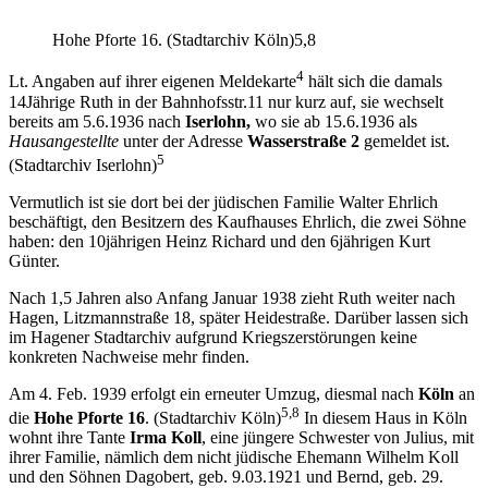
Hohe Pforte 16. (Stadtarchiv Köln)5,8
4
Lt. Angaben auf ihrer eigenen Meldekarte
hält sich die damals
14Jährige Ruth in der Bahnhofsstr.11 nur kurz auf, sie wechselt
bereits am 5.6.1936 nach
Iserlohn,
wo sie ab 15.6.1936 als
Hausangestellte
unter der Adresse
Wasserstraße 2
gemeldet ist.
5
(Stadtarchiv Iserlohn)
Vermutlich ist sie dort bei der jüdischen Familie Walter Ehrlich
beschäftigt, den Besitzern des Kaufhauses Ehrlich, die zwei Söhne
haben: den 10jährigen Heinz Richard und den 6jährigen Kurt
Günter.
Nach 1,5 Jahren also Anfang Januar 1938 zieht Ruth weiter nach
Hagen, Litzmannstraße 18, später Heidestraße. Darüber lassen sich
im Hagener Stadtarchiv aufgrund Kriegszerstörungen keine
konkreten Nachweise mehr finden.
Am 4. Feb. 1939 erfolgt ein erneuter Umzug, diesmal nach
Köln
an
5,8
die
Hohe Pforte 16
. (Stadtarchiv Köln)
In diesem Haus in Köln
wohnt ihre Tante
Irma Koll
, eine jüngere Schwester von Julius, mit
ihrer Familie, nämlich dem nicht jüdische Ehemann Wilhelm Koll
und den Söhnen Dagobert, geb. 9.03.1921 und Bernd, geb. 29.