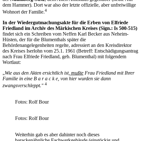
dem Hammer). Dort war also der letzte offizielle, aber unfreiwillige
4
Wohnort der Familie.
In der Wiedergutmachungsakte für die Erben von Elfriede
Friedland im Archiv des Märkischen Kreises (Sign.: Is 500-515)
findet sich ein Schreiben vom Neffen Karl Becker aus Neheim-
Hüsten, der für die Blumenthals später die
Behördenangelegenheiten regelte, adressiert an den Kreisdirektor
des Kreises Iserlohn vom 25.1. 1961 (Betreff: Entschädigungsantrag
nach Frau Elfriede Friedland, geb. Blumenthal) mit folgendem
Wortlaut:
„
Wie aus den Akten ersichtlich ist
, mußte
Frau Friedland mit Ihrer
Familie in eine B a r a c k e, von hier wurden sie dann
4
zwangsverschleppt."
Fotos: Rolf Bour
Fotos: Rolf Bour
Weiterhin gab es aber dahinter noch dieses
barackenähnliche Fachwerkgebäude (einstöckig und