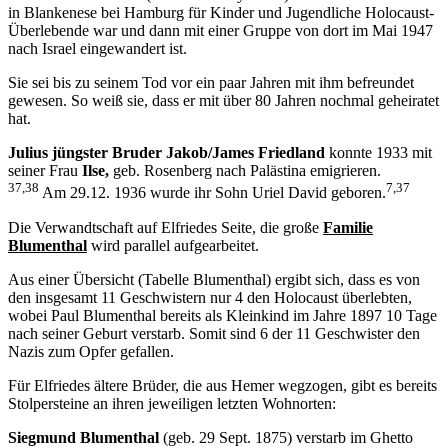
in Blankenese bei Hamburg für Kinder und Jugendliche Holocaust-
Überlebende war und dann mit einer Gruppe von dort im Mai 1947
nach Israel eingewandert ist.
Sie sei bis zu seinem Tod vor ein paar Jahren mit ihm befreundet
gewesen. So weiß sie, dass er mit über 80 Jahren nochmal geheiratet
hat.
Julius jüngster Bruder Jakob/James Friedland
konnte 1933 mit
seiner Frau
Ilse,
geb. Rosenberg nach Palästina emigrieren.
37,38
7,37
Am 29.12. 1936 wurde ihr Sohn Uriel David geboren.
Die Verwandtschaft auf Elfriedes Seite, die große
Familie
Blumenthal
wird parallel aufgearbeitet.
Aus einer Übersicht (Tabelle Blumenthal) ergibt sich, dass es von
den insgesamt 11 Geschwistern nur 4 den Holocaust überlebten,
wobei Paul Blumenthal bereits als Kleinkind im Jahre 1897 10 Tage
nach seiner Geburt verstarb. Somit sind 6 der 11 Geschwister den
Nazis zum Opfer gefallen.
Für Elfriedes ältere Brüder, die aus Hemer wegzogen, gibt es bereits
Stolpersteine an ihren jeweiligen letzten Wohnorten:
Siegmund Blumenthal
(geb. 29 Sept. 1875) verstarb im Ghetto