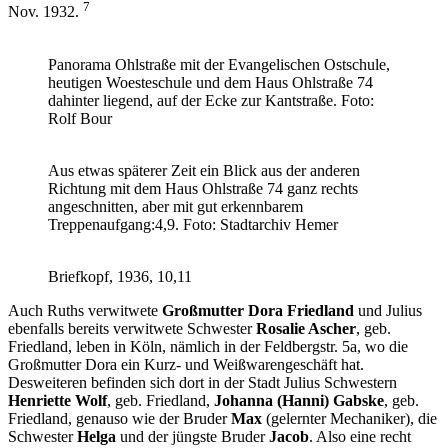
7
Nov. 1932.
Panorama Ohlstraße mit der Evangelischen Ostschule,
heutigen Woesteschule und dem Haus Ohlstraße 74
dahinter liegend, auf der Ecke zur Kantstraße. Foto:
Rolf Bour
Aus etwas späterer Zeit ein Blick aus der anderen
Richtung mit dem Haus Ohlstraße 74 ganz rechts
angeschnitten, aber mit gut erkennbarem
Treppenaufgang:4,9. Foto: Stadtarchiv Hemer
Briefkopf, 1936, 10,11
Auch Ruths verwitwete
Großmutter
Dora Friedland
und Julius
ebenfalls bereits verwitwete Schwester
Rosalie Ascher
, geb.
Friedland, leben in Köln, nämlich in der Feldbergstr. 5a, wo die
Großmutter Dora ein Kurz- und Weißwarengeschäft hat.
Desweiteren befinden sich dort in der Stadt Julius Schwestern
Henriette Wolf
, geb. Friedland,
Johanna (Hanni) Gabske
, geb.
Friedland, genauso wie der Bruder
Max
(gelernter Mechaniker), die
Schwester
Helga
und der jüngste Bruder
Jacob
. Also eine recht