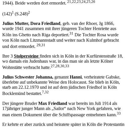
21,22,23,24,25,26
1944). Beide werden dort ermordet.
1
2
(142)
(S.248)
Julius Mutter, Dora Friedland
, geb. van der Rhoer, Jg 1866,
wurde 1941 zusammen mit ihrer jüngeren Tochter Henriette aus
31
Köln ins Ghetto nach Riga deportiert.
Die Tochter Rosa wurde
von Köln nach Litzmannstadt und weiter nach Kulmhof gebracht
29,31
und dort ermordet.
Ihre 3
Stolpersteine
finden sich in Köln in der Kurfürstenstraße 18,
wo damals ein Judenhaus war, in das man sie als letzte Kölner
27,28,30,33
Wohnstätte verbracht hatte.
Julius Schwester Johanna,
genannt
Hanni
, verheiratete Gabske,
überlebte auf unbekannte Weise den Holocaust. Sie blieb in Köln,
starb am 22.12.1970 und ist auf dem jüdischen Friedhof in Köln
7,32
Bocklemünd bestattet.
Der jüngere Bruder
Max Friedland
war bereits im Juli 1914 als
17jähriger junger Mann als „Sailor“ nach New York gefahren, wie
33
man einem Dokument über die Schiffspassage entnehmen kann.
Er kehrte er aber zurück und heiratete später in Köln die Protestantin