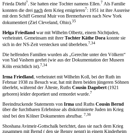
7
7
Frieda Diehl
. Sie hatten eine Tochter namens Ellen.
Als Familie
7
konnten die drei
nach
dem Krieg emigrieren
: 1951 ist ihre Ausreise
mit dem Schiff General Muir von Bremerhaven nach New York
35
dokumentiert (Ziel Cleveland, Ohio).
Helga Friedland
war mit Wilhelm Olbertz, einem Nichtjuden,
verheiratet. Gemeinsam mit ihrer
Tochter Käthe Dora
konnte sie
7,34
sich in der NS-Zeit verstecken und überleben.
Die helfenden Familien wurden als „Gerechte unter den Völkern“
von Yad Vashem geehrt (wie aus der Dokumentation der Museen
7,34
Köln ersichtlich ist).
Irma Friedland
, verheiratet mit Wilhelm Koll, bei der Ruth im
Februar 1938 zu Besuch war, hat mit ihren beiden jüngeren Söhnen
überlebt, während der Älteste, Ruths
Cousin Dagobert
(1921
7
geboren) leider deportiert und ermordet wurde.
Beeindruckende Statements von
Irma
und Ruths
Cousin Bernd
über die furchtbaren Erlebnisse als diskriminierte Juden im Krieg
7,36
sind bei den Kölner Dokumenten abrufbar.
Shoshana Avimeir-Gottschalk berichtet, dass sie nach dem Krieg
zusammen mit Bernd ( den sie Benny nennt) in einem Kinderheim