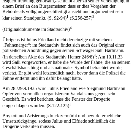
reagiert freiwillig gehorsam,- schreibt aber zu seiner Verteidigung in
einem Brief an den Bürgermeister, dass er dies Vorgehen der
Behörde als völlig ungerechtfertigt ansieht und argumentiert sehr
1
2
klar seinen Standpunkt. (S. 92-94)
(S.256-257)
4
(Originaldokumente im Stadtarchiv)
Übrigens ist Julius Friedland nicht der einzige mit solchem
„Fahnenärger“: im Stadtarchiv findet sich auch das Original einer
polizeilichen Anordnung gegen seinen Schwager Salli Bartmann.
4
(In derselben Akte des Stadtarchiv Hemer 246/8)
: Am 10.11.33
wird Salli vorgeworfen, er habe die Würde der Fahne, die an seinem
Geschäftshaus hing und als nationales Symbol betrachtet wurde,
verletzt. Er gibt wohl letztendlich nach, bevor dann die Polizei die
Fahne entfernt und ihn dafür belangt hätte.
Am 28./29.9.1935 wird Julius Friedland wie Siegmund Bartmann
Opfer von vermutlich organisiertem Vandalismus gegen sein
Geschäft. Es wird berichtet, dass die Fenster der Drogerie
1
eingeschlagen wurden. (S.122-125)
Boykott und Arisierungsdruck zermürbt und bewirkt erhebliche
Umsatzrückgänge, sodass Julius und Elfriede schließlich die
Drogerie verkaufen müssen.