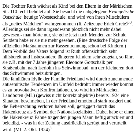
Die Tochter Ruth wächst als Kind bei den Eltern in der Märkischen
Str. 110 recht behütet auf. Sie besucht die nahgelegene
Evangelische
Ostschule
, heutige Woesteschule, und wird von ihren Mitschülern
63
als „nettes Mädchen“ wahrgenommen (lt. Zeitzeuge Erich Grete)
.
Allerdings sei sie dann irgendwann plötzlich nicht mehr dabei
gewesen,- man hörte nur, sie gehe jetzt nach Menden zur Schule.
Seitdem habe er sie nie mehr gesehen. (Eine drastische Folge der
offiziellen Maßnahmen zur Rassentrennung schon bei Kindern.)
Dem Vorbild des Vaters folgend ist Ruth offensichtlich sehr
hilfsbereit und insbesondere jüngeren Kindern sehr zugetan, so fährt
sie z.B. mit der 7 Jahre jüngeren Eleonore Gottschalk per
Straßenbahn nach Iserlohn ins Schwimmbad, um der Kleineren dort
das Schwimmen beizubringen.
Die familiären Idylle der Familie Friedland wird durch zunehmende
antisemitische Tendenzen im Umfeld bedroht: immer wieder kommt
es zu provokativen Konfrontationen, so wird im Märkischen
Landboten (ML) (gewiss nicht korrekt objektiv) bereits 1924 eine
Situation beschrieben, in der Friedland emotional stark reagiert und
die Beherrschung verloren haben soll, getriggert durch das
Hakenkreuz als Symbol der Nationalsozialisten. Dabei habe er einen
die Hakenkreuz-Fahne tragenden jungen Mann heftig attackiert und
beleidigt, - was in der Zeitung ausdrücklich gerügt und verurteilt
3
wird. (ML 2. Okt. 1924)