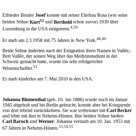
Elfriedes Bruder
Josef
konnte mit seiner Ehefrau Rosa (wie seine
52
beiden Söhne
Kurt
und
Berthold
schon zuvor) 1939 über
4,50
Luxemburg in die USA emigrieren.
48,49
Er starb am 2.3.1958 mit 75 Jahren in New York.
Beide Söhne änderten nach der Emigration ihren Namen in Vallée,-
Bert Vallée, der seinen Weg über das Medizinstudium in der
Schweiz gemacht hatte, wurde ein sehr erfolgreicher
51
Wissenschaftler.
Er starb kinderlos am 7. Mai 2010 in den USA.
Johanna Blumenthal
(geb. 10. Jan 1886) wurde noch im Januar
1945 abgeholt und bis Berlin gebracht, konnte aber bei Kriegsende
von dort lebend zurückkehren. Sie war verheiratet mit
Carl Becker
und lebte mit ihm in Neheim-Hüsten. Ihre beiden Söhne hießen
Carl Baruch
und
Werner
. Johanna verstarb am 10. Jan. 1953 mit
53,54,55
67 Jahren in Neheim-Hüsten.