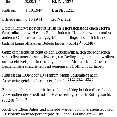
Julius am 28.09.1944
Ek Nr. 1274
Ruth am 1.10.1944
Em Nr. 1211
Elfriede am 6.10.1944
Eo Nr. 352
Erstaunlicherweise heiratet
Ruth in Theresienstadt
einen
Herrn
Sausmikat,
so wird es im Buch „Juden in Hemer“ erwähnt und von
anderen Quellen dann aufgegriffen, allerdings lassen sich hierzu
1
2
bislang keine offiziellen Belege finden. (S.142)
(S.248)
Ganz offensichtlich zeigt es den Lebenswillen, den die Menschen
sich selbst unter diesen schwierigsten Bedingungen erhalten wollten
und ist ein Beispiel für den unglaublichen Mut, auch im Ghetto
Beziehungen einzugehen und gemeinsam Hoffnung zu haben.
Ruth ist am 1.Oktober 1944 ihrem Mann
Sausmikat
nach
21,22,23,24,25,26
Auschwitz gefolgt, aber nur er überlebt.
Zeitzeugen berichten, er habe nach dem Krieg bei den überlebenden
Verwandten der Friedlands in Hemer erfolglos nach Ruth gesucht.
2, 18,19
(S. 248)
Auch die Eltern Julius und Elfriede werden von Theresienstadt nach
Auschwitz weiterdeportiert (am 28. Sept 1944 und am 6. Okt.