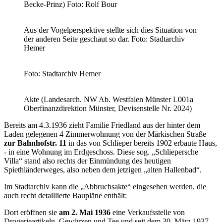
Becke-Prinz) Foto: Rolf Bour
Aus der Vogelperspektive stellte sich dies Situation von
der anderen Seite geschaut so dar. Foto: Stadtarchiv
Hemer
Foto: Stadtarchiv Hemer
Akte (Landesarch. NW Ab. Westfalen Münster L001a
Oberfinanzdirektion Münster, Devisenstelle Nr. 2024)
Bereits am 4.3.1936 zieht Familie Friedland aus der hinter dem
Laden gelegenen 4 Zimmerwohnung von der Märkischen Straße
zur Bahnhofstr. 11
in das von Schlieper bereits 1902 erbaute Haus,
- in eine Wohnung im Erdgeschoss. Diese sog. „Schliepersche
Villa“ stand also rechts der Einmündung des heutigen
Spiethländerweges, also neben dem jetzigen „alten Hallenbad“.
Im Stadtarchiv kann die „Abbruchsakte“ eingesehen werden, die
auch recht detaillierte Baupläne enthält:
Dort eröffnen sie
am 2. Mai 1936
eine Verkaufsstelle von
Drogerieartikeln, Gewürzen und Tee und seit dem 30. März 1937