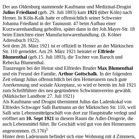
Der aus Oldenburg stammende Kaufmann und Medizinal-Drogist
Julius Friedland
(geb. 29. Juli 1893) kam
1921 (
über Köln) nach
Hemer. In Köln-Kalk hatte er offensichtlich seiner Schwester
Johanna Friedland in der Taunusstr. 47 beim Aufbau einer
Kurzwarenhandlung geholfen, später dann in der Joh.Mayer-Str. 18
beim Einrichten einer Manufacturwarenhandlung. (lt. Kölner
Adressbuch 1922).
Seit dem 28. März 1921 ist er offiziell in Hemer an der Märkischen
Str. 110 gemeldet. Am 29. März 1921 heiratet er
Elfriede
Blumenthal
(geb.15. Juli 1893), die Tochter von Baruch und
Rebecka Blumenthal.
Trauzeugen bei der Heirat sind Elfriedes Bruder
Max Blumenthal
und ein Freund der Familie,
Arthur Gottschalk
. In der folgenden
Zeit erlangt Julius offensichtlich bei den Hemeranern rasch gute
Anerkennung und soziale Akzeptanz, so wird er bereits im Juli 1921
zum Schriftführer des neu gegründeten Schwimmvereins gewählt.
(Märkischer Landbote 27. Juli 1921)
Als Kaufmann und Drogist übernimmt Julius das Ladenkokal von
Elfriedes Schwager Salli Bartmann an der Märkischen Str. 110, weil
Salli sein Lebensmittelgeschäft von dort zur Hauptstraße verlegt und
eröffnet am
10. Sept
1921
in diesem Raum die Adler-Drogerie, die
auch Lebensmittel führt. Ihr Geschäft wird gut von den Hemeranern
1
angenommen. (S.176)
Hinter dem Ladenraum befindet sich eine Wohnung mit 4 Zimmern,