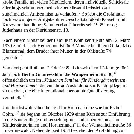
große Familie mit vielen Mitgliedern, deren individuelle Schicksale
allerdings sehr unterschiedlich aber allesamt belastet vom
7
zunehmenden Antisemitismus verlaufen.
So lebt die Großmutter
nach erzwungener Aufgabe ihrer Geschäftstätigkeit (Korsett- und
Kurzwarenhandlung, Schuhverkauf) bereits seit 1938 im sog.
Judenhaus an der Kurfürstenstr. 18.
Nach einem Monat bei der Familie in Köln kehrt Ruth am 12. März
1939 zurück nach Hemer und ist für 3 Monate bei ihrem Onkel Max
Blumenthal, dem Bruder ihrer Mutter, in der Ohlstraße 74
4
gemeldet.
Von dort geht Ruth am 7. Okt.1939 als inzwischen 17-Jährige für 1
4
Jahr nach
Berlin-Grunewald
in die
Wangenheim Str. 36
,
offensichtlich um im „
Jüdischen Seminar für Kindergärtnerinnen
und Hortnerinnen
“ die einjährige Ausbildung zur Kinderpflegerin
zu machen, die eine international anerkannte Qualifizierung
10
vermittelt.
Und höchstwahrscheinlich gilt für Ruth dasselbe wie für Esther
12
Cohn,
sie begann im Oktober 1939 einen Kursus zur Einführung
in die Kinderpflege und -erziehung im „Jüdischen Seminar für
Kindergärtnerinnen und Hortnerinnen“ in der Wangenheimstraße 36
im Grunewald. Neben der seit 1934 bestehenden Ausbildung zur