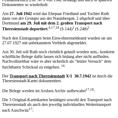
Dokumenten so wiederholt:
Am
27. Juli 1942
wird das Ehepaar Friedland und Tochter Ruth
dann
von der Gestapo
aus der Naumbergstr. 2
abgeholt
und über
Dortmund
am 29. Juli mit dem 2. großen Transport nach
4,17,18
1
2
Theresienstadt deportiert
.
(S.144)
(S.248)
Nach den Eintragungen beim Einwohnermeldeamt wurden sie am
27.07.1927 mit unbekanntem Verbleib abgemeldet.
Am 30. Juli soll Ruth noch christlich getauft worden sein,- konkrete
schriftliche Belege dafür lassen sich bislang aber nicht auffinden.
Nachvollziehbar wäre es aber sicherlich als “letzter Versuch“ dem
16
furchtbaren Schicksal zu entgehen.
Der
Transport nach Theresienstadt
X/1 30.7.1942
ist durch die
Theresienstadt-Kartei dokumentiert.
17,18
Die Belege werden im Arolsen Archiv aufbewahrt
:
Die 3 Original-Karteikarten bestätigen sowohl den Transport nach
Theresienstadt als auch den jeweilig individuellen Weitertransport
17
nach Auschwitz
: