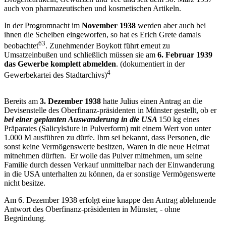
auch von pharmazeutischen und kosmetischen Artikeln.
In der Progromnacht im
November 1938
werden aber auch bei
ihnen die Scheiben eingeworfen, so hat es Erich Grete damals
63
beobachtet
. Zunehmender Boykott führt erneut zu
Umsatzeinbußen und schließlich müssen sie am
6. Februar 1939
das Gewerbe komplett abmelden
. (dokumentiert in der
4
Gewerbekartei des Stadtarchivs)
Bereits am
3. Dezember 1938
hatte Julius einen Antrag an die
Devisenstelle des Oberfinanz-präsidenten in Münster gestellt, ob er
bei einer geplanten Auswanderung
in die USA
150 kg eines
Präparates (Salicylsäure in Pulverform) mit einem Wert von unter
1.000 M ausführen zu dürfe. Ihm sei bekannt, dass Personen, die
sonst keine Vermögenswerte besitzen, Waren in die neue Heimat
mitnehmen dürften. Er wolle das Pulver mitnehmen, um seine
Familie durch dessen Verkauf unmittelbar nach der Einwanderung
in die USA unterhalten zu können, da er sonstige Vermögenswerte
nicht besitze.
Am 6. Dezember 1938 erfolgt eine knappe den Antrag ablehnende
Antwort des Oberfinanz-präsidenten in Münster, - ohne
Begründung.