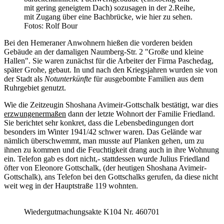
mit gering geneigtem Dach) sozusagen in der 2.Reihe,
mit Zugang über eine Bachbrücke, wie hier zu sehen.
Fotos: Rolf Bour
Bei den Hemeraner Anwohnern hießen die vorderen beiden
Gebäude an der damaligen Naumberg-Str. 2 "Große und kleine
Hallen". Sie waren zunächst für die Arbeiter der Firma Paschedag,
später Grohe, gebaut. In und nach den Kriegsjahren wurden sie von
der Stadt als
Notunterkünfte
für ausgebombte Familien aus dem
Ruhrgebiet genutzt.
Wie die Zeitzeugin Shoshana Avimeir-Gottschalk bestätigt, war dies
erzwungenermaßen
dann der letzte Wohnort der Familie Friedland.
Sie berichtet sehr konkret, dass die Lebensbedingungen dort
besonders im Winter 1941/42 schwer waren. Das Gelände war
nämlich überschwemmt, man musste auf Planken gehen, um zu
ihnen zu kommen und die Feuchtigkeit drang auch in ihre Wohnung
ein. Telefon gab es dort nicht,- stattdessen wurde Julius Friedland
öfter von Eleonore Gottschalk, (der heutigen Shoshana Avimeir-
Gottschalk), ans Telefon bei den Gottschalks gerufen, da diese nicht
weit weg in der Hauptstraße 119 wohnten.
Wiedergutmachungsakte K104 Nr. 460701