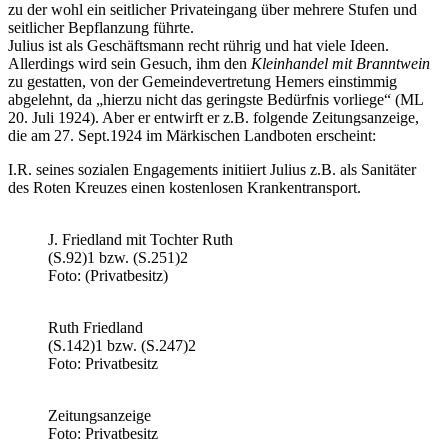
zu der wohl ein seitlicher Privateingang über mehrere Stufen und
seitlicher Bepflanzung führte.
Julius ist als Geschäftsmann recht rührig und hat viele Ideen.
Allerdings wird sein Gesuch, ihm den
Kleinhandel mit Branntwein
zu gestatten, von der Gemeindevertretung Hemers einstimmig
abgelehnt, da „hierzu nicht das geringste Bedürfnis vorliege“ (ML
20. Juli 1924). Aber er entwirft er z.B. folgende Zeitungsanzeige,
die am 27. Sept.1924 im Märkischen Landboten erscheint:
I.R. seines sozialen Engagements initiiert Julius z.B. als Sanitäter
des Roten Kreuzes einen kostenlosen Krankentransport.
J. Friedland mit Tochter Ruth
(S.92)1 bzw. (S.251)2
Foto: (Privatbesitz)
Ruth Friedland
(S.142)1 bzw. (S.247)2
Foto: Privatbesitz
Zeitungsanzeige
Foto: Privatbesitz