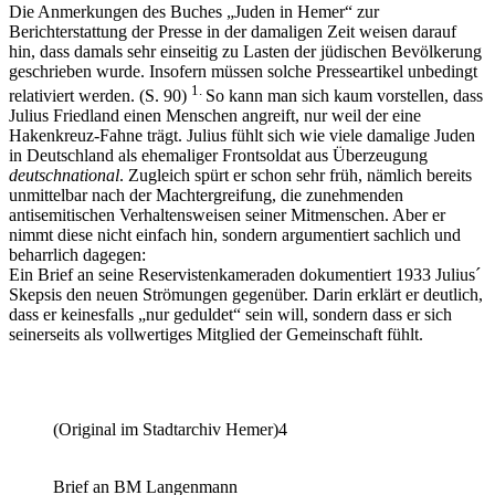
Die Anmerkungen des Buches „Juden in Hemer“ zur
Berichterstattung der Presse in der damaligen Zeit weisen darauf
hin, dass damals sehr einseitig zu Lasten der jüdischen Bevölkerung
geschrieben wurde. Insofern müssen solche Presseartikel unbedingt
1.
relativiert werden. (S. 90)
So kann man sich kaum vorstellen, dass
Julius Friedland einen Menschen angreift, nur weil der eine
Hakenkreuz-Fahne trägt. Julius fühlt sich wie viele damalige Juden
in Deutschland als ehemaliger Frontsoldat aus Überzeugung
deutschnational
. Zugleich spürt er schon sehr früh, nämlich bereits
unmittelbar nach der Machtergreifung, die zunehmenden
antisemitischen Verhaltensweisen seiner Mitmenschen. Aber er
nimmt diese nicht einfach hin, sondern argumentiert sachlich und
beharrlich dagegen:
Ein Brief an seine Reservistenkameraden dokumentiert 1933 Julius´
Skepsis den neuen Strömungen gegenüber. Darin erklärt er deutlich,
dass er keinesfalls „nur geduldet“ sein will, sondern dass er sich
seinerseits als vollwertiges Mitglied der Gemeinschaft fühlt.
(Original im Stadtarchiv Hemer)4
Brief an BM Langenmann