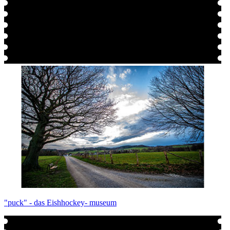
"puck" - das Eishhockey- museum