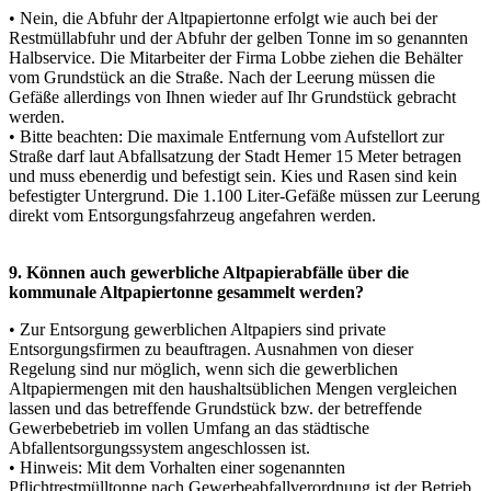
• Nein, die Abfuhr der Altpapiertonne erfolgt wie auch bei der
Restmüllabfuhr und der Abfuhr der gelben Tonne im so genannten
Halbservice. Die Mitarbeiter der Firma Lobbe ziehen die Behälter
vom Grundstück an die Straße. Nach der Leerung müssen die
Gefäße allerdings von Ihnen wieder auf Ihr Grundstück gebracht
werden.
• Bitte beachten: Die maximale Entfernung vom Aufstellort zur
Straße darf laut Abfallsatzung der Stadt Hemer 15 Meter betragen
und muss ebenerdig und befestigt sein. Kies und Rasen sind kein
befestigter Untergrund. Die 1.100 Liter-Gefäße müssen zur Leerung
direkt vom Entsorgungsfahrzeug angefahren werden.
9. Können auch gewerbliche Altpapierabfälle über die
kommunale Altpapiertonne gesammelt werden?
• Zur Entsorgung gewerblichen Altpapiers sind private
Entsorgungsfirmen zu beauftragen. Ausnahmen von dieser
Regelung sind nur möglich, wenn sich die gewerblichen
Altpapiermengen mit den haushaltsüblichen Mengen vergleichen
lassen und das betreffende Grundstück bzw. der betreffende
Gewerbebetrieb im vollen Umfang an das städtische
Abfallentsorgungssystem angeschlossen ist.
• Hinweis: Mit dem Vorhalten einer sogenannten
Pflichtrestmülltonne nach Gewerbeabfallverordnung ist der Betrieb