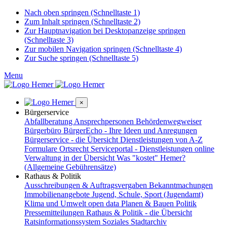
Nach oben springen (Schnelltaste 1)
Zum Inhalt springen (Schnelltaste 2)
Zur Hauptnavigation bei Desktopanzeige springen
(Schnelltaste 3)
Zur mobilen Navigation springen (Schnelltaste 4)
Zur Suche springen (Schnelltaste 5)
Menu
×
Bürgerservice
Abfallberatung
Ansprechpersonen
Behördenwegweiser
Bürgerbüro
BürgerEcho - Ihre Ideen und Anregungen
Bürgerservice - die Übersicht
Dienstleistungen von A-Z
Formulare
Ortsrecht
Serviceportal - Dienstleistungen online
Verwaltung in der Übersicht
Was "kostet" Hemer?
(Allgemeine Gebührensätze)
Rathaus & Politik
Ausschreibungen & Auftragsvergaben
Bekanntmachungen
Immobilienangebote
Jugend, Schule, Sport (Jugendamt)
Klima und Umwelt
open data
Planen & Bauen
Politik
Pressemitteilungen
Rathaus & Politik - die Übersicht
Ratsinformationssystem
Soziales
Stadtarchiv