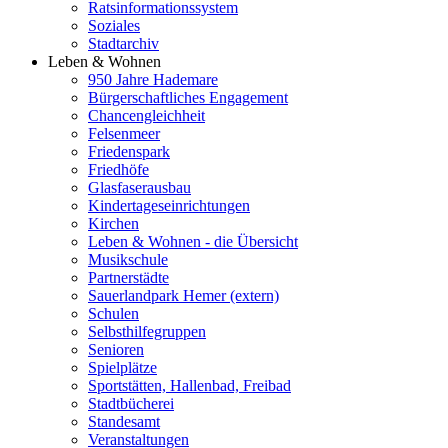
Ratsinformationssystem
Soziales
Stadtarchiv
Leben & Wohnen
950 Jahre Hademare
Bürgerschaftliches Engagement
Chancengleichheit
Felsenmeer
Friedenspark
Friedhöfe
Glasfaserausbau
Kindertageseinrichtungen
Kirchen
Leben & Wohnen - die Übersicht
Musikschule
Partnerstädte
Sauerlandpark Hemer (extern)
Schulen
Selbsthilfegruppen
Senioren
Spielplätze
Sportstätten, Hallenbad, Freibad
Stadtbücherei
Standesamt
Veranstaltungen