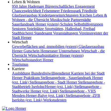
Leben & Wohnen
950 Jahre Hademare
Bürgerschaftliches Engagement
Chancengleichheit
Felsenmeer
Friedenspark
Friedhöfe
Glasfaserausbau
Kindertageseinrichtungen
Kirchen
Leben &
Wohnen - die Übersicht
Musikschule
Partnerstädte
Sauerlandpark Hemer (extern)
Schulen
Selbsthilfegruppen
Senioren
Spielplätze
Sportstätten, Hallenbad, Freibad
Stadtbücherei
Standesamt
Veranstaltungen
Vereinsregister der
Stadt Hemer
Wirtschaft
Gewerbeflächen und -immobilien (extern)
Glasfaserausbau
Hemer Gutschein
Hemeraner Unternehmen
Wirtschaft - die
Übersicht
Wirtschaftsinitiative Hemer (extern)
Wirtschaftsstandort Hemer
Tourismus
Karriere
Ausbildung
Bundesfreiwilligendienst
Karriere bei der Stadt
Hemer
Praktikum
Stellenangebote - Sauerlandpark Hemer
(ext. Link)
Stellenangebote - Stadt Hemer
Stellenangebote -
Stadtbetrieb Iserlohn/Hemer (ext. Link)
Stellenangebote -
Stadtwerke Hemer (ext. Link)
Stellenangebote - VHS
Menden-Hemer-Balve (ext. Link)
Stellenangebote -ZFB
Iserlohn (ext. Link)
Werkstudenten