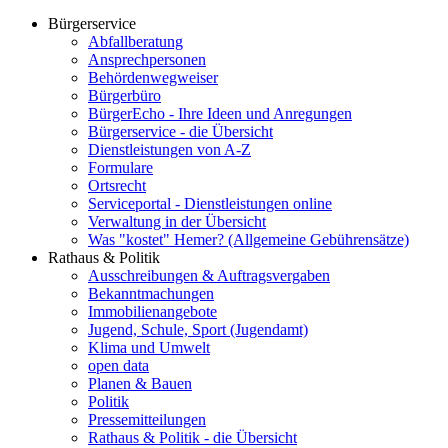
Bürgerservice
Abfallberatung
Ansprechpersonen
Behördenwegweiser
Bürgerbüro
BürgerEcho - Ihre Ideen und Anregungen
Bürgerservice - die Übersicht
Dienstleistungen von A-Z
Formulare
Ortsrecht
Serviceportal - Dienstleistungen online
Verwaltung in der Übersicht
Was "kostet" Hemer? (Allgemeine Gebührensätze)
Rathaus & Politik
Ausschreibungen & Auftragsvergaben
Bekanntmachungen
Immobilienangebote
Jugend, Schule, Sport (Jugendamt)
Klima und Umwelt
open data
Planen & Bauen
Politik
Pressemitteilungen
Rathaus & Politik - die Übersicht