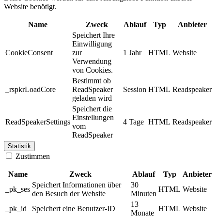
Website benötigt.
Name
Zweck
Ablauf
Typ
Anbieter
Speichert Ihre
Einwilligung
CookieConsent
zur
1 Jahr
HTML
Website
Verwendung
von Cookies.
Bestimmt ob
_rspkrLoadCore
ReadSpeaker
Session
HTML
Readspeaker
geladen wird
Speichert die
Einstellungen
ReadSpeakerSettings
4 Tage
HTML
Readspeaker
vom
ReadSpeaker
Statistik
Zustimmen
Name
Zweck
Ablauf
Typ
Anbieter
Speichert Informationen über
30
_pk_ses
HTML
Website
den Besuch der Website
Minuten
13
_pk_id
Speichert eine Benutzer-ID
HTML
Website
Monate