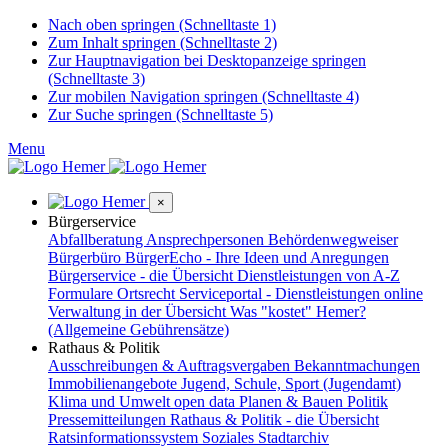
Nach oben springen (Schnelltaste 1)
Zum Inhalt springen (Schnelltaste 2)
Zur Hauptnavigation bei Desktopanzeige springen
(Schnelltaste 3)
Zur mobilen Navigation springen (Schnelltaste 4)
Zur Suche springen (Schnelltaste 5)
Menu
×
Bürgerservice
Abfallberatung
Ansprechpersonen
Behördenwegweiser
Bürgerbüro
BürgerEcho - Ihre Ideen und Anregungen
Bürgerservice - die Übersicht
Dienstleistungen von A-Z
Formulare
Ortsrecht
Serviceportal - Dienstleistungen online
Verwaltung in der Übersicht
Was "kostet" Hemer?
(Allgemeine Gebührensätze)
Rathaus & Politik
Ausschreibungen & Auftragsvergaben
Bekanntmachungen
Immobilienangebote
Jugend, Schule, Sport (Jugendamt)
Klima und Umwelt
open data
Planen & Bauen
Politik
Pressemitteilungen
Rathaus & Politik - die Übersicht
Ratsinformationssystem
Soziales
Stadtarchiv