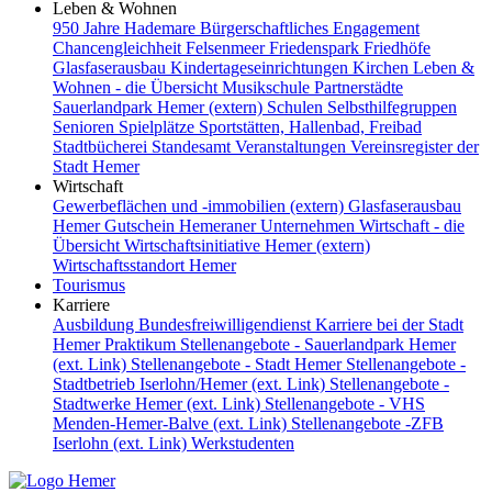
Leben & Wohnen
950 Jahre Hademare
Bürgerschaftliches Engagement
Chancengleichheit
Felsenmeer
Friedenspark
Friedhöfe
Glasfaserausbau
Kindertageseinrichtungen
Kirchen
Leben &
Wohnen - die Übersicht
Musikschule
Partnerstädte
Sauerlandpark Hemer (extern)
Schulen
Selbsthilfegruppen
Senioren
Spielplätze
Sportstätten, Hallenbad, Freibad
Stadtbücherei
Standesamt
Veranstaltungen
Vereinsregister der
Stadt Hemer
Wirtschaft
Gewerbeflächen und -immobilien (extern)
Glasfaserausbau
Hemer Gutschein
Hemeraner Unternehmen
Wirtschaft - die
Übersicht
Wirtschaftsinitiative Hemer (extern)
Wirtschaftsstandort Hemer
Tourismus
Karriere
Ausbildung
Bundesfreiwilligendienst
Karriere bei der Stadt
Hemer
Praktikum
Stellenangebote - Sauerlandpark Hemer
(ext. Link)
Stellenangebote - Stadt Hemer
Stellenangebote -
Stadtbetrieb Iserlohn/Hemer (ext. Link)
Stellenangebote -
Stadtwerke Hemer (ext. Link)
Stellenangebote - VHS
Menden-Hemer-Balve (ext. Link)
Stellenangebote -ZFB
Iserlohn (ext. Link)
Werkstudenten