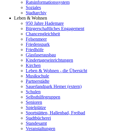
Ratsinformationssystem
Soziales
Stadtarchiv
Leben & Wohnen
950 Jahre Hademare
Bürgerschaftliches Engagement
Chancengleichheit
Felsenmeer
Friedenspark
Friedhöfe
Glasfaserausbau
Kindertageseinrichtungen
Kirchen
Leben & Wohnen - die Übersicht
Musikschule
Partnerstädte
Sauerlandpark Hemer (extern)
Schulen
Selbsthilfegruppen
Senioren
Spielplätze
Sportstätten, Hallenbad, Freibad
Stadtbücherei
Standesamt
Veranstaltungen