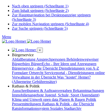
Nach oben springen (Schnelltaste 1)
Zum Inhalt springen (Schnelltaste 2)
Zur Hauptnavigation bei Desktopanzeige springen
(Schnelltaste 3)
Zur mobilen Navigation springen (Schnelltaste 4)
Zur Suche springen (Schnelltaste 5)
Menu
×
Bürgerservice
Abfallberatung
Ansprechpersonen
Behördenwegweiser
Bürgerbüro
BürgerEcho - Ihre Ideen und Anregungen
Bürgerservice - die Übersicht
Dienstleistungen von A-Z
Formulare
Ortsrecht
Serviceportal - Dienstleistungen online
Verwaltung in der Übersicht
Was "kostet" Hemer?
(Allgemeine Gebührensätze)
Rathaus & Politik
Ausschreibungen & Auftragsvergaben
Bekanntmachungen
Immobilienangebote
Jugend, Schule, Sport (Jugendamt)
Klima und Umwelt
open data
Planen & Bauen
Politik
Pressemitteilungen
Rathaus & Politik - die Übersicht
Ratsinformationssystem
Soziales
Stadtarchiv