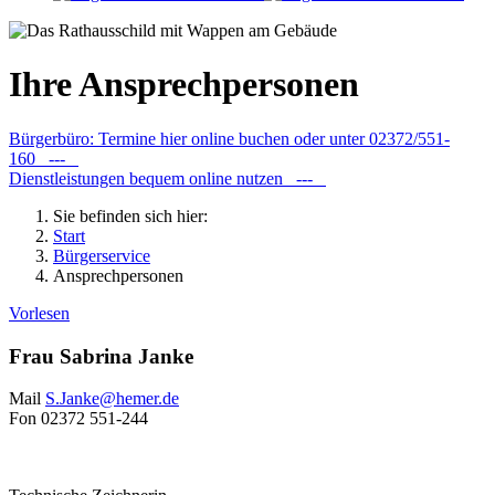
Ihre Ansprechpersonen
Bürgerbüro: Termine hier online buchen oder unter 02372/551-
160 ---
Dienstleistungen bequem online nutzen ---
Sie befinden sich hier:
Start
Bürgerservice
Ansprechpersonen
Vorlesen
Frau Sabrina Janke
Mail
S.Janke@​hemer.de
Fon
02372 551-244