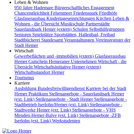
Leben & Wohnen
950 Jahre Hademare
Bürgerschaftliches Engagement
Chancengleichheit
Felsenmeer
Friedenspark
Friedhöfe
Glasfaserausbau
Kindertageseinrichtungen
Kirchen
Leben &
Wohnen - die Übersicht
Musikschule
Partnerstädte
Sauerlandpark Hemer (extern)
Schulen
Selbsthilfegruppen
Senioren
Spielplätze
Sportstätten, Hallenbad, Freibad
Stadtbücherei
Standesamt
Veranstaltungen
Vereinsregister der
Stadt Hemer
Wirtschaft
Gewerbeflächen und -immobilien (extern)
Glasfaserausbau
Hemer Gutschein
Hemeraner Unternehmen
Wirtschaft - die
Übersicht
Wirtschaftsinitiative Hemer (extern)
Wirtschaftsstandort Hemer
Tourismus
Karriere
Ausbildung
Bundesfreiwilligendienst
Karriere bei der Stadt
Hemer
Praktikum
Stellenangebote - Sauerlandpark Hemer
(ext. Link)
Stellenangebote - Stadt Hemer
Stellenangebote -
Stadtbetrieb Iserlohn/Hemer (ext. Link)
Stellenangebote -
Stadtwerke Hemer (ext. Link)
Stellenangebote - VHS
Menden-Hemer-Balve (ext. Link)
Stellenangebote -ZFB
Iserlohn (ext. Link)
Werkstudenten