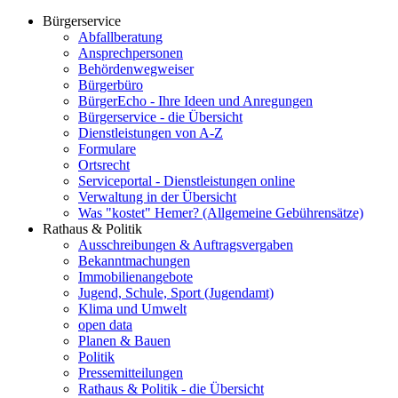
Bürgerservice
Abfallberatung
Ansprechpersonen
Behördenwegweiser
Bürgerbüro
BürgerEcho - Ihre Ideen und Anregungen
Bürgerservice - die Übersicht
Dienstleistungen von A-Z
Formulare
Ortsrecht
Serviceportal - Dienstleistungen online
Verwaltung in der Übersicht
Was "kostet" Hemer? (Allgemeine Gebührensätze)
Rathaus & Politik
Ausschreibungen & Auftragsvergaben
Bekanntmachungen
Immobilienangebote
Jugend, Schule, Sport (Jugendamt)
Klima und Umwelt
open data
Planen & Bauen
Politik
Pressemitteilungen
Rathaus & Politik - die Übersicht