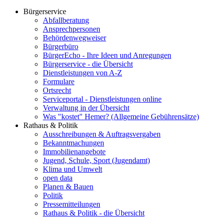
Bürgerservice
Abfallberatung
Ansprechpersonen
Behördenwegweiser
Bürgerbüro
BürgerEcho - Ihre Ideen und Anregungen
Bürgerservice - die Übersicht
Dienstleistungen von A-Z
Formulare
Ortsrecht
Serviceportal - Dienstleistungen online
Verwaltung in der Übersicht
Was "kostet" Hemer? (Allgemeine Gebührensätze)
Rathaus & Politik
Ausschreibungen & Auftragsvergaben
Bekanntmachungen
Immobilienangebote
Jugend, Schule, Sport (Jugendamt)
Klima und Umwelt
open data
Planen & Bauen
Politik
Pressemitteilungen
Rathaus & Politik - die Übersicht