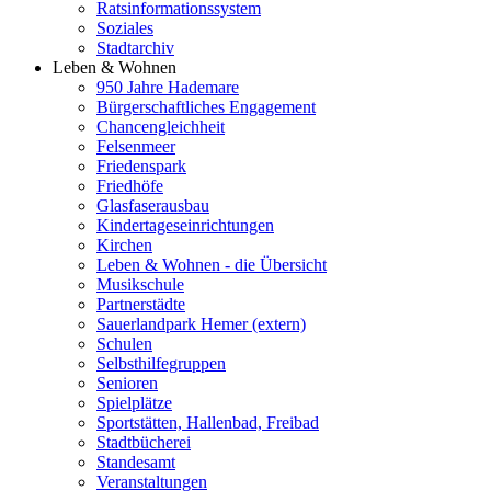
Ratsinformationssystem
Soziales
Stadtarchiv
Leben & Wohnen
950 Jahre Hademare
Bürgerschaftliches Engagement
Chancengleichheit
Felsenmeer
Friedenspark
Friedhöfe
Glasfaserausbau
Kindertageseinrichtungen
Kirchen
Leben & Wohnen - die Übersicht
Musikschule
Partnerstädte
Sauerlandpark Hemer (extern)
Schulen
Selbsthilfegruppen
Senioren
Spielplätze
Sportstätten, Hallenbad, Freibad
Stadtbücherei
Standesamt
Veranstaltungen