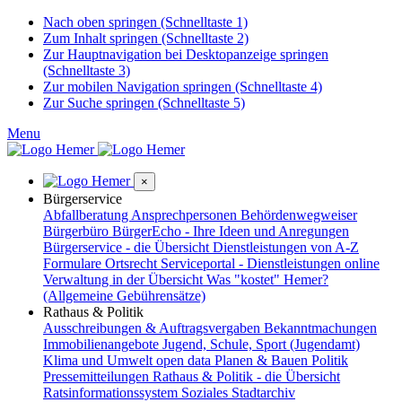
Nach oben springen (Schnelltaste 1)
Zum Inhalt springen (Schnelltaste 2)
Zur Hauptnavigation bei Desktopanzeige springen
(Schnelltaste 3)
Zur mobilen Navigation springen (Schnelltaste 4)
Zur Suche springen (Schnelltaste 5)
Menu
×
Bürgerservice
Abfallberatung
Ansprechpersonen
Behördenwegweiser
Bürgerbüro
BürgerEcho - Ihre Ideen und Anregungen
Bürgerservice - die Übersicht
Dienstleistungen von A-Z
Formulare
Ortsrecht
Serviceportal - Dienstleistungen online
Verwaltung in der Übersicht
Was "kostet" Hemer?
(Allgemeine Gebührensätze)
Rathaus & Politik
Ausschreibungen & Auftragsvergaben
Bekanntmachungen
Immobilienangebote
Jugend, Schule, Sport (Jugendamt)
Klima und Umwelt
open data
Planen & Bauen
Politik
Pressemitteilungen
Rathaus & Politik - die Übersicht
Ratsinformationssystem
Soziales
Stadtarchiv