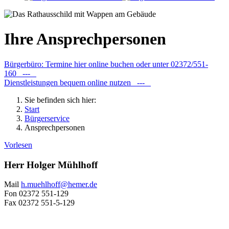
Ihre Ansprechpersonen
Bürgerbüro: Termine hier online buchen oder unter 02372/551-
160 ---
Dienstleistungen bequem online nutzen ---
Sie befinden sich hier:
Start
Bürgerservice
Ansprechpersonen
Vorlesen
Herr Holger Mühlhoff
Mail
h.muehlhoff@​hemer.de
Fon
02372 551-129
Fax
02372 551-5-129