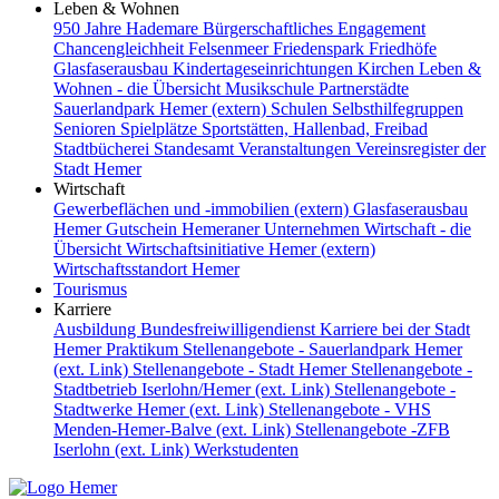
Leben & Wohnen
950 Jahre Hademare
Bürgerschaftliches Engagement
Chancengleichheit
Felsenmeer
Friedenspark
Friedhöfe
Glasfaserausbau
Kindertageseinrichtungen
Kirchen
Leben &
Wohnen - die Übersicht
Musikschule
Partnerstädte
Sauerlandpark Hemer (extern)
Schulen
Selbsthilfegruppen
Senioren
Spielplätze
Sportstätten, Hallenbad, Freibad
Stadtbücherei
Standesamt
Veranstaltungen
Vereinsregister der
Stadt Hemer
Wirtschaft
Gewerbeflächen und -immobilien (extern)
Glasfaserausbau
Hemer Gutschein
Hemeraner Unternehmen
Wirtschaft - die
Übersicht
Wirtschaftsinitiative Hemer (extern)
Wirtschaftsstandort Hemer
Tourismus
Karriere
Ausbildung
Bundesfreiwilligendienst
Karriere bei der Stadt
Hemer
Praktikum
Stellenangebote - Sauerlandpark Hemer
(ext. Link)
Stellenangebote - Stadt Hemer
Stellenangebote -
Stadtbetrieb Iserlohn/Hemer (ext. Link)
Stellenangebote -
Stadtwerke Hemer (ext. Link)
Stellenangebote - VHS
Menden-Hemer-Balve (ext. Link)
Stellenangebote -ZFB
Iserlohn (ext. Link)
Werkstudenten