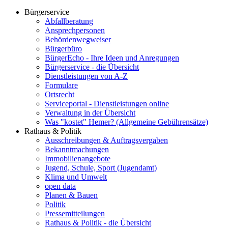
Bürgerservice
Abfallberatung
Ansprechpersonen
Behördenwegweiser
Bürgerbüro
BürgerEcho - Ihre Ideen und Anregungen
Bürgerservice - die Übersicht
Dienstleistungen von A-Z
Formulare
Ortsrecht
Serviceportal - Dienstleistungen online
Verwaltung in der Übersicht
Was "kostet" Hemer? (Allgemeine Gebührensätze)
Rathaus & Politik
Ausschreibungen & Auftragsvergaben
Bekanntmachungen
Immobilienangebote
Jugend, Schule, Sport (Jugendamt)
Klima und Umwelt
open data
Planen & Bauen
Politik
Pressemitteilungen
Rathaus & Politik - die Übersicht