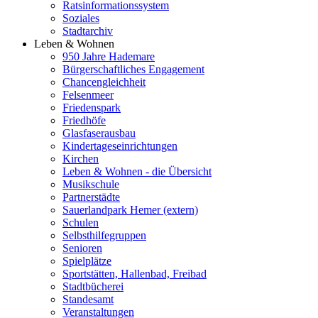
Ratsinformationssystem
Soziales
Stadtarchiv
Leben & Wohnen
950 Jahre Hademare
Bürgerschaftliches Engagement
Chancengleichheit
Felsenmeer
Friedenspark
Friedhöfe
Glasfaserausbau
Kindertageseinrichtungen
Kirchen
Leben & Wohnen - die Übersicht
Musikschule
Partnerstädte
Sauerlandpark Hemer (extern)
Schulen
Selbsthilfegruppen
Senioren
Spielplätze
Sportstätten, Hallenbad, Freibad
Stadtbücherei
Standesamt
Veranstaltungen