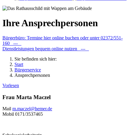
Ihre Ansprechpersonen
Bürgerbüro: Termine hier online buchen oder unter 02372/551-
160 ---
Dienstleistungen bequem online nutzen ---
Sie befinden sich hier:
Start
Bürgerservice
Ansprechpersonen
Vorlesen
Frau Marta Maczel
Mail
m.maczel@​hemer.de
Mobil
0171/3537465