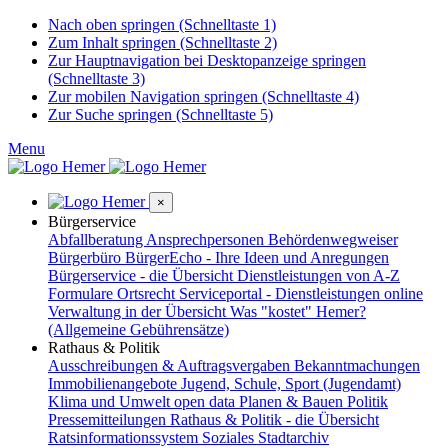
Nach oben springen (Schnelltaste 1)
Zum Inhalt springen (Schnelltaste 2)
Zur Hauptnavigation bei Desktopanzeige springen
(Schnelltaste 3)
Zur mobilen Navigation springen (Schnelltaste 4)
Zur Suche springen (Schnelltaste 5)
Menu
×
Bürgerservice
Abfallberatung
Ansprechpersonen
Behördenwegweiser
Bürgerbüro
BürgerEcho - Ihre Ideen und Anregungen
Bürgerservice - die Übersicht
Dienstleistungen von A-Z
Formulare
Ortsrecht
Serviceportal - Dienstleistungen online
Verwaltung in der Übersicht
Was "kostet" Hemer?
(Allgemeine Gebührensätze)
Rathaus & Politik
Ausschreibungen & Auftragsvergaben
Bekanntmachungen
Immobilienangebote
Jugend, Schule, Sport (Jugendamt)
Klima und Umwelt
open data
Planen & Bauen
Politik
Pressemitteilungen
Rathaus & Politik - die Übersicht
Ratsinformationssystem
Soziales
Stadtarchiv