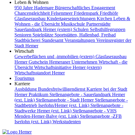
Leben & Wohnen
950 Jahre Hademare
Bürgerschaftliches Engagement
Chancengleichheit
Felsenmeer
Friedenspark
Friedhöfe
Glasfaserausbau
Kindertageseinrichtungen
Kirchen
Leben &
Wohnen - die Übersicht
Musikschule
Partnerstädte
Sauerlandpark Hemer (extern)
Schulen
Selbsthilfegruppen
Senioren
Spielplätze
Sportstätten, Hallenbad, Freibad
Stadtbücherei
Standesamt
Veranstaltungen
Vereinsregister der
Stadt Hemer
Wirtschaft
Gewerbeflächen und -immobilien (extern)
Glasfaserausbau
Hemer Gutschein
Hemeraner Unternehmen
Wirtschaft - die
Übersicht
Wirtschaftsinitiative Hemer (extern)
Wirtschaftsstandort Hemer
Tourismus
Karriere
Ausbildung
Bundesfreiwilligendienst
Karriere bei der Stadt
Hemer
Praktikum
Stellenangebote - Sauerlandpark Hemer
(ext. Link)
Stellenangebote - Stadt Hemer
Stellenangebote -
Stadtbetrieb Iserlohn/Hemer (ext. Link)
Stellenangebote -
Stadtwerke Hemer (ext. Link)
Stellenangebote - VHS
Menden-Hemer-Balve (ext. Link)
Stellenangebote -ZFB
Iserlohn (ext. Link)
Werkstudenten