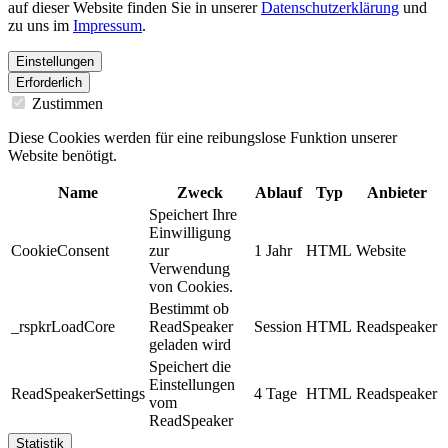
auf dieser Website finden Sie in unserer
Datenschutzerklärung
und
zu uns im
Impressum
.
Einstellungen
Erforderlich
Zustimmen
Diese Cookies werden für eine reibungslose Funktion unserer
Website benötigt.
Name
Zweck
Ablauf
Typ
Anbieter
Speichert Ihre
Einwilligung
CookieConsent
zur
1 Jahr
HTML
Website
Verwendung
von Cookies.
Bestimmt ob
_rspkrLoadCore
ReadSpeaker
Session
HTML
Readspeaker
geladen wird
Speichert die
Einstellungen
ReadSpeakerSettings
4 Tage
HTML
Readspeaker
vom
ReadSpeaker
Statistik