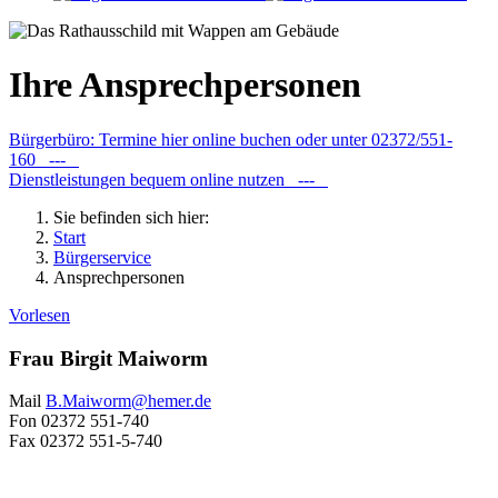
Ihre Ansprechpersonen
Bürgerbüro: Termine hier online buchen oder unter 02372/551-
160 ---
Dienstleistungen bequem online nutzen ---
Sie befinden sich hier:
Start
Bürgerservice
Ansprechpersonen
Vorlesen
Frau Birgit Maiworm
Mail
B.Maiworm@​hemer.de
Fon
02372 551-740
Fax
02372 551-5-740