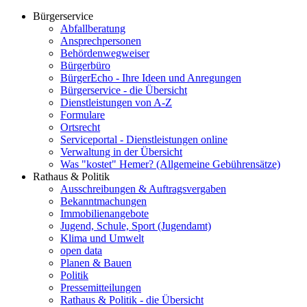
Bürgerservice
Abfallberatung
Ansprechpersonen
Behördenwegweiser
Bürgerbüro
BürgerEcho - Ihre Ideen und Anregungen
Bürgerservice - die Übersicht
Dienstleistungen von A-Z
Formulare
Ortsrecht
Serviceportal - Dienstleistungen online
Verwaltung in der Übersicht
Was "kostet" Hemer? (Allgemeine Gebührensätze)
Rathaus & Politik
Ausschreibungen & Auftragsvergaben
Bekanntmachungen
Immobilienangebote
Jugend, Schule, Sport (Jugendamt)
Klima und Umwelt
open data
Planen & Bauen
Politik
Pressemitteilungen
Rathaus & Politik - die Übersicht