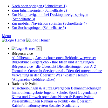
Nach oben springen (Schnelltaste 1)
Zum Inhalt springen (Schnelltaste 2)
Zur Hauptnavigation bei Desktopanzeige springen
(Schnelltaste 3)
Zur mobilen Navigation springen (Schnelltaste 4)
Zur Suche springen (Schnelltaste 5)
Menu
×
Bürgerservice
Abfallberatung
Ansprechpersonen
Behördenwegweiser
Bürgerbüro
BürgerEcho - Ihre Ideen und Anregungen
Bürgerservice - die Übersicht
Dienstleistungen von A-Z
Formulare
Ortsrecht
Serviceportal - Dienstleistungen online
Verwaltung in der Übersicht
Was "kostet" Hemer?
(Allgemeine Gebührensätze)
Rathaus & Politik
Ausschreibungen & Auftragsvergaben
Bekanntmachungen
Immobilienangebote
Jugend, Schule, Sport (Jugendamt)
Klima und Umwelt
open data
Planen & Bauen
Politik
Pressemitteilungen
Rathaus & Politik - die Übersicht
Ratsinformationssystem
Soziales
Stadtarchiv