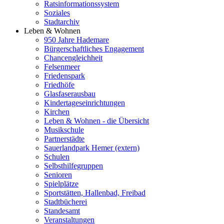
Ratsinformationssystem
Soziales
Stadtarchiv
Leben & Wohnen
950 Jahre Hademare
Bürgerschaftliches Engagement
Chancengleichheit
Felsenmeer
Friedenspark
Friedhöfe
Glasfaserausbau
Kindertageseinrichtungen
Kirchen
Leben & Wohnen - die Übersicht
Musikschule
Partnerstädte
Sauerlandpark Hemer (extern)
Schulen
Selbsthilfegruppen
Senioren
Spielplätze
Sportstätten, Hallenbad, Freibad
Stadtbücherei
Standesamt
Veranstaltungen