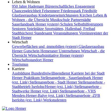
Leben & Wohnen
950 Jahre Hademare
Bürgerschaftliches Engagement
Chancengleichheit
Felsenmeer
Friedenspark
Friedhöfe
Glasfaserausbau
Kindertageseinrichtungen
Kirchen
Leben &
Wohnen - die Übersicht
Musikschule
Partnerstädte
Sauerlandpark Hemer (extern)
Schulen
Selbsthilfegruppen
Senioren
Spielplätze
Sportstätten, Hallenbad, Freibad
Stadtbücherei
Standesamt
Veranstaltungen
Vereinsregister der
Stadt Hemer
Wirtschaft
Gewerbeflächen und -immobilien (extern)
Glasfaserausbau
Hemer Gutschein
Hemeraner Unternehmen
Wirtschaft - die
Übersicht
Wirtschaftsinitiative Hemer (extern)
Wirtschaftsstandort Hemer
Tourismus
Karriere
Ausbildung
Bundesfreiwilligendienst
Karriere bei der Stadt
Hemer
Praktikum
Stellenangebote - Sauerlandpark Hemer
(ext. Link)
Stellenangebote - Stadt Hemer
Stellenangebote -
Stadtbetrieb Iserlohn/Hemer (ext. Link)
Stellenangebote -
Stadtwerke Hemer (ext. Link)
Stellenangebote - VHS
Menden-Hemer-Balve (ext. Link)
Stellenangebote -ZFB
Iserlohn (ext. Link)
Werkstudenten