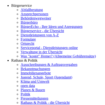
Bürgerservice
Abfallberatung
Ansprechpersonen
Behördenwegweiser
Bürgerbüro
BürgerEcho - Ihre Ideen und Anregungen
Bürgerservice - die Übersicht
Dienstleistungen von A-Z
Formulare
Ortsrecht
Serviceportal - Dienstleistungen online
Verwaltung in der Übersicht
Was "kostet" Hemer? (Allgemeine Gebührensätze)
Rathaus & Politik
Ausschreibungen & Auftragsvergaben
Bekanntmachungen
Immobilienangebote
Jugend, Schule, Sport (Jugendamt)
Klima und Umwelt
open data
Planen & Bauen
Politik
Pressemitteilungen
Rathaus & Politik - die Übersicht