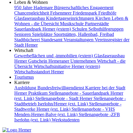
Leben & Wohnen
950 Jahre Hademare
Bürgerschaftliches Engagement
Chancengleichheit
Felsenmeer
Friedenspark
Friedhöfe
Glasfaserausbau
Kindertageseinrichtungen
Kirchen
Leben &
Wohnen - die Übersicht
Musikschule
Partnerstädte
Sauerlandpark Hemer (extern)
Schulen
Selbsthilfegruppen
Senioren
Spielplätze
Sportstätten, Hallenbad, Freibad
Stadtbücherei
Standesamt
Veranstaltungen
Vereinsregister der
Stadt Hemer
Wirtschaft
Gewerbeflächen und -immobilien (extern)
Glasfaserausbau
Hemer Gutschein
Hemeraner Unternehmen
Wirtschaft - die
Übersicht
Wirtschaftsinitiative Hemer (extern)
Wirtschaftsstandort Hemer
Tourismus
Karriere
Ausbildung
Bundesfreiwilligendienst
Karriere bei der Stadt
Hemer
Praktikum
Stellenangebote - Sauerlandpark Hemer
(ext. Link)
Stellenangebote - Stadt Hemer
Stellenangebote -
Stadtbetrieb Iserlohn/Hemer (ext. Link)
Stellenangebote -
Stadtwerke Hemer (ext. Link)
Stellenangebote - VHS
Menden-Hemer-Balve (ext. Link)
Stellenangebote -ZFB
Iserlohn (ext. Link)
Werkstudenten