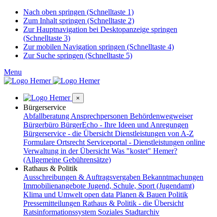
Nach oben springen (Schnelltaste 1)
Zum Inhalt springen (Schnelltaste 2)
Zur Hauptnavigation bei Desktopanzeige springen
(Schnelltaste 3)
Zur mobilen Navigation springen (Schnelltaste 4)
Zur Suche springen (Schnelltaste 5)
Menu
×
Bürgerservice
Abfallberatung
Ansprechpersonen
Behördenwegweiser
Bürgerbüro
BürgerEcho - Ihre Ideen und Anregungen
Bürgerservice - die Übersicht
Dienstleistungen von A-Z
Formulare
Ortsrecht
Serviceportal - Dienstleistungen online
Verwaltung in der Übersicht
Was "kostet" Hemer?
(Allgemeine Gebührensätze)
Rathaus & Politik
Ausschreibungen & Auftragsvergaben
Bekanntmachungen
Immobilienangebote
Jugend, Schule, Sport (Jugendamt)
Klima und Umwelt
open data
Planen & Bauen
Politik
Pressemitteilungen
Rathaus & Politik - die Übersicht
Ratsinformationssystem
Soziales
Stadtarchiv