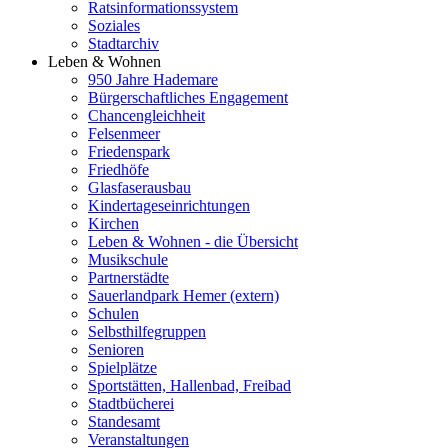
Ratsinformationssystem
Soziales
Stadtarchiv
Leben & Wohnen
950 Jahre Hademare
Bürgerschaftliches Engagement
Chancengleichheit
Felsenmeer
Friedenspark
Friedhöfe
Glasfaserausbau
Kindertageseinrichtungen
Kirchen
Leben & Wohnen - die Übersicht
Musikschule
Partnerstädte
Sauerlandpark Hemer (extern)
Schulen
Selbsthilfegruppen
Senioren
Spielplätze
Sportstätten, Hallenbad, Freibad
Stadtbücherei
Standesamt
Veranstaltungen