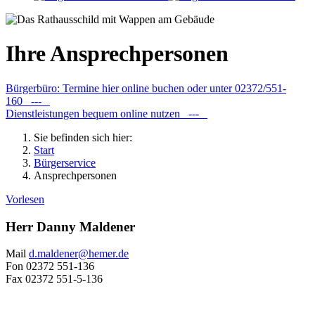
Ihre Ansprechpersonen
Bürgerbüro: Termine hier online buchen oder unter 02372/551-
160 ---
Dienstleistungen bequem online nutzen ---
Sie befinden sich hier:
Start
Bürgerservice
Ansprechpersonen
Vorlesen
Herr Danny Maldener
Mail
d.maldener@​hemer.de
Fon
02372 551-136
Fax
02372 551-5-136