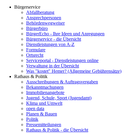
Bürgerservice
Abfallberatung
Ansprechpersonen
Behördenwegweiser
Bürgerbüro
BürgerEcho - Ihre Ideen und Anregungen
Bürgerservice - die Übersicht
Dienstleistungen von A-Z
Formulare
Ortsrecht
Serviceportal - Dienstleistungen online
Verwaltung in der Übersicht
Was "kostet" Hemer? (Allgemeine Gebührensätze)
Rathaus & Politik
Ausschreibungen & Auftragsvergaben
Bekanntmachungen
Immobilienangebote
Jugend, Schule, Sport (Jugendamt)
Klima und Umwelt
open data
Planen & Bauen
Politik
Pressemitteilungen
Rathaus & Politik - die Übersicht