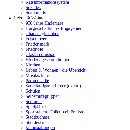
Ratsinformationssystem
Soziales
Stadtarchiv
Leben & Wohnen
950 Jahre Hademare
Bürgerschaftliches Engagement
Chancengleichheit
Felsenmeer
Friedenspark
Friedhöfe
Glasfaserausbau
Kindertageseinrichtungen
Kirchen
Leben & Wohnen - die Übersicht
Musikschule
Partnerstädte
Sauerlandpark Hemer (extern)
Schulen
Selbsthilfegruppen
Senioren
Spielplätze
Sportstätten, Hallenbad, Freibad
Stadtbücherei
Standesamt
Veranstaltungen