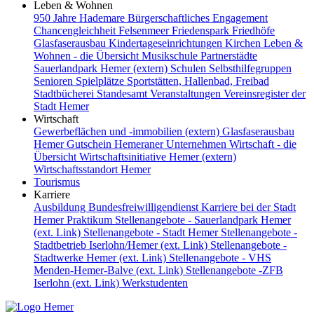
Leben & Wohnen
950 Jahre Hademare
Bürgerschaftliches Engagement
Chancengleichheit
Felsenmeer
Friedenspark
Friedhöfe
Glasfaserausbau
Kindertageseinrichtungen
Kirchen
Leben &
Wohnen - die Übersicht
Musikschule
Partnerstädte
Sauerlandpark Hemer (extern)
Schulen
Selbsthilfegruppen
Senioren
Spielplätze
Sportstätten, Hallenbad, Freibad
Stadtbücherei
Standesamt
Veranstaltungen
Vereinsregister der
Stadt Hemer
Wirtschaft
Gewerbeflächen und -immobilien (extern)
Glasfaserausbau
Hemer Gutschein
Hemeraner Unternehmen
Wirtschaft - die
Übersicht
Wirtschaftsinitiative Hemer (extern)
Wirtschaftsstandort Hemer
Tourismus
Karriere
Ausbildung
Bundesfreiwilligendienst
Karriere bei der Stadt
Hemer
Praktikum
Stellenangebote - Sauerlandpark Hemer
(ext. Link)
Stellenangebote - Stadt Hemer
Stellenangebote -
Stadtbetrieb Iserlohn/Hemer (ext. Link)
Stellenangebote -
Stadtwerke Hemer (ext. Link)
Stellenangebote - VHS
Menden-Hemer-Balve (ext. Link)
Stellenangebote -ZFB
Iserlohn (ext. Link)
Werkstudenten