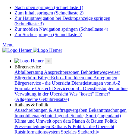
Nach oben springen (Schnelltaste 1)
Zum Inhalt springen (Schnelltaste 2)
Zur Hauptnavigation bei Desktopanzeige springen
(Schnelltaste 3)
Zur mobilen Navigation springen (Schnelltaste 4)
Zur Suche springen (Schnelltaste 5)
Menu
×
Bürgerservice
Abfallberatung
Ansprechpersonen
Behördenwegweiser
Bürgerbüro
BürgerEcho - Ihre Ideen und Anregungen
Bürgerservice - die Übersicht
Dienstleistungen von A-Z
Formulare
Ortsrecht
Serviceportal - Dienstleistungen online
Verwaltung in der Übersicht
Was "kostet" Hemer?
(Allgemeine Gebührensätze)
Rathaus & Politik
Ausschreibungen & Auftragsvergaben
Bekanntmachungen
Immobilienangebote
Jugend, Schule, Sport (Jugendamt)
Klima und Umwelt
open data
Planen & Bauen
Politik
Pressemitteilungen
Rathaus & Politik - die Übersicht
Ratsinformationssystem
Soziales
Stadtarchiv