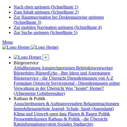
Nach oben springen (Schnelltaste 1)
Zum Inhalt springen (Schnelltaste 2)
Zur Hauptnavigation bei Desktopanzeige springen
(Schnelltaste 3)
Zur mobilen Navigation springen (Schnelltaste 4)
Zur Suche springen (Schnelltaste 5)
Menu
×
Bürgerservice
Abfallberatung
Ansprechpersonen
Behördenwegweiser
Bürgerbüro
BürgerEcho - Ihre Ideen und Anregungen
Bürgerservice - die Übersicht
Dienstleistungen von A-Z
Formulare
Ortsrecht
Serviceportal - Dienstleistungen online
Verwaltung in der Übersicht
Was "kostet" Hemer?
(Allgemeine Gebührensätze)
Rathaus & Politik
Ausschreibungen & Auftragsvergaben
Bekanntmachungen
Immobilienangebote
Jugend, Schule, Sport (Jugendamt)
Klima und Umwelt
open data
Planen & Bauen
Politik
Pressemitteilungen
Rathaus & Politik - die Übersicht
Ratsinformationssystem
Soziales
Stadtarchiv