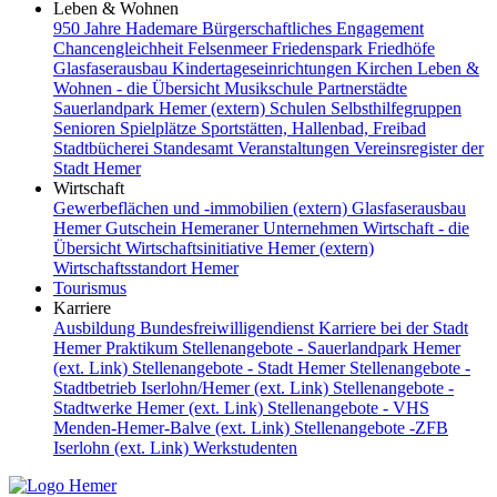
Leben & Wohnen
950 Jahre Hademare
Bürgerschaftliches Engagement
Chancengleichheit
Felsenmeer
Friedenspark
Friedhöfe
Glasfaserausbau
Kindertageseinrichtungen
Kirchen
Leben &
Wohnen - die Übersicht
Musikschule
Partnerstädte
Sauerlandpark Hemer (extern)
Schulen
Selbsthilfegruppen
Senioren
Spielplätze
Sportstätten, Hallenbad, Freibad
Stadtbücherei
Standesamt
Veranstaltungen
Vereinsregister der
Stadt Hemer
Wirtschaft
Gewerbeflächen und -immobilien (extern)
Glasfaserausbau
Hemer Gutschein
Hemeraner Unternehmen
Wirtschaft - die
Übersicht
Wirtschaftsinitiative Hemer (extern)
Wirtschaftsstandort Hemer
Tourismus
Karriere
Ausbildung
Bundesfreiwilligendienst
Karriere bei der Stadt
Hemer
Praktikum
Stellenangebote - Sauerlandpark Hemer
(ext. Link)
Stellenangebote - Stadt Hemer
Stellenangebote -
Stadtbetrieb Iserlohn/Hemer (ext. Link)
Stellenangebote -
Stadtwerke Hemer (ext. Link)
Stellenangebote - VHS
Menden-Hemer-Balve (ext. Link)
Stellenangebote -ZFB
Iserlohn (ext. Link)
Werkstudenten