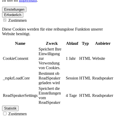
zu uns im
Impressum
.
Einstellungen
Erforderlich
Zustimmen
Diese Cookies werden für eine reibungslose Funktion unserer
Website benötigt.
Name
Zweck
Ablauf
Typ
Anbieter
Speichert Ihre
Einwilligung
CookieConsent
zur
1 Jahr
HTML
Website
Verwendung
von Cookies.
Bestimmt ob
_rspkrLoadCore
ReadSpeaker
Session
HTML
Readspeaker
geladen wird
Speichert die
Einstellungen
ReadSpeakerSettings
4 Tage
HTML
Readspeaker
vom
ReadSpeaker
Statistik
Zustimmen