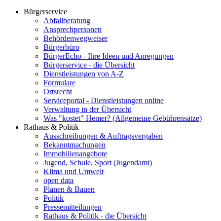
Bürgerservice
Abfallberatung
Ansprechpersonen
Behördenwegweiser
Bürgerbüro
BürgerEcho - Ihre Ideen und Anregungen
Bürgerservice - die Übersicht
Dienstleistungen von A-Z
Formulare
Ortsrecht
Serviceportal - Dienstleistungen online
Verwaltung in der Übersicht
Was "kostet" Hemer? (Allgemeine Gebührensätze)
Rathaus & Politik
Ausschreibungen & Auftragsvergaben
Bekanntmachungen
Immobilienangebote
Jugend, Schule, Sport (Jugendamt)
Klima und Umwelt
open data
Planen & Bauen
Politik
Pressemitteilungen
Rathaus & Politik - die Übersicht