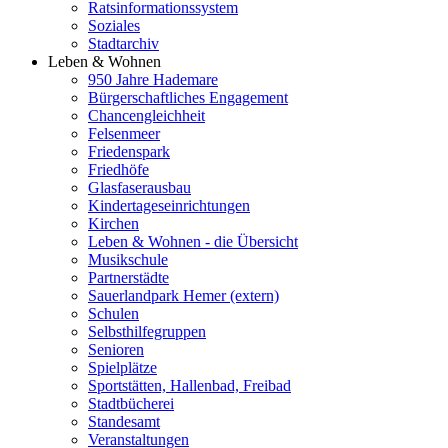
Ratsinformationssystem
Soziales
Stadtarchiv
Leben & Wohnen
950 Jahre Hademare
Bürgerschaftliches Engagement
Chancengleichheit
Felsenmeer
Friedenspark
Friedhöfe
Glasfaserausbau
Kindertageseinrichtungen
Kirchen
Leben & Wohnen - die Übersicht
Musikschule
Partnerstädte
Sauerlandpark Hemer (extern)
Schulen
Selbsthilfegruppen
Senioren
Spielplätze
Sportstätten, Hallenbad, Freibad
Stadtbücherei
Standesamt
Veranstaltungen