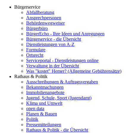
Bürgerservice
Abfallberatung
Ansprechpersonen
Behördenwegweiser
Bürgerbüro
BürgerEcho - Ihre Ideen und Anregungen
Bürgerservice - die Übersicht
Dienstleistungen von A-Z
Formulare
Ortsrecht
Serviceportal - Dienstleistungen online
Verwaltung in der Übersicht
Was "kostet" Hemer? (Allgemeine Gebührensätze)
Rathaus & Politik
Ausschreibungen & Auftragsvergaben
Bekanntmachungen
Immobilienangebote
Jugend, Schule, Sport (Jugendamt)
Klima und Umwelt
open data
Planen & Bauen
Politik
Pressemitteilungen
Rathaus & Politik - die Übersicht