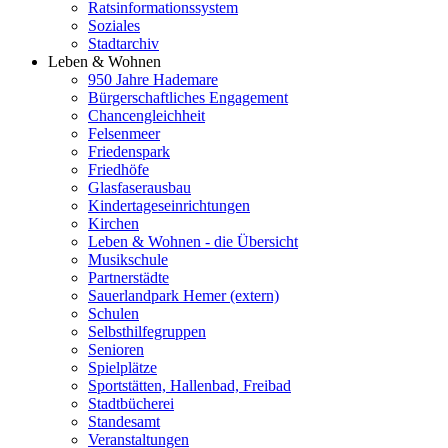
Ratsinformationssystem
Soziales
Stadtarchiv
Leben & Wohnen
950 Jahre Hademare
Bürgerschaftliches Engagement
Chancengleichheit
Felsenmeer
Friedenspark
Friedhöfe
Glasfaserausbau
Kindertageseinrichtungen
Kirchen
Leben & Wohnen - die Übersicht
Musikschule
Partnerstädte
Sauerlandpark Hemer (extern)
Schulen
Selbsthilfegruppen
Senioren
Spielplätze
Sportstätten, Hallenbad, Freibad
Stadtbücherei
Standesamt
Veranstaltungen