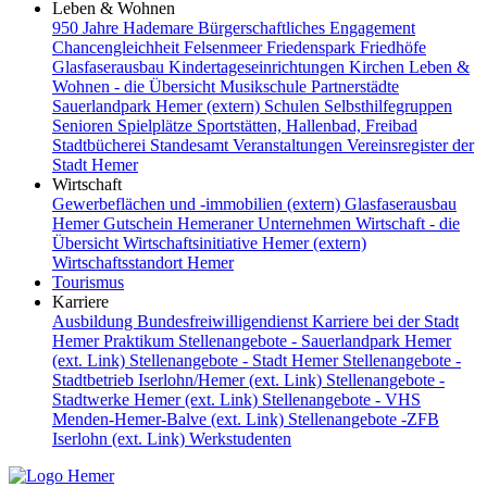
Leben & Wohnen
950 Jahre Hademare
Bürgerschaftliches Engagement
Chancengleichheit
Felsenmeer
Friedenspark
Friedhöfe
Glasfaserausbau
Kindertageseinrichtungen
Kirchen
Leben &
Wohnen - die Übersicht
Musikschule
Partnerstädte
Sauerlandpark Hemer (extern)
Schulen
Selbsthilfegruppen
Senioren
Spielplätze
Sportstätten, Hallenbad, Freibad
Stadtbücherei
Standesamt
Veranstaltungen
Vereinsregister der
Stadt Hemer
Wirtschaft
Gewerbeflächen und -immobilien (extern)
Glasfaserausbau
Hemer Gutschein
Hemeraner Unternehmen
Wirtschaft - die
Übersicht
Wirtschaftsinitiative Hemer (extern)
Wirtschaftsstandort Hemer
Tourismus
Karriere
Ausbildung
Bundesfreiwilligendienst
Karriere bei der Stadt
Hemer
Praktikum
Stellenangebote - Sauerlandpark Hemer
(ext. Link)
Stellenangebote - Stadt Hemer
Stellenangebote -
Stadtbetrieb Iserlohn/Hemer (ext. Link)
Stellenangebote -
Stadtwerke Hemer (ext. Link)
Stellenangebote - VHS
Menden-Hemer-Balve (ext. Link)
Stellenangebote -ZFB
Iserlohn (ext. Link)
Werkstudenten