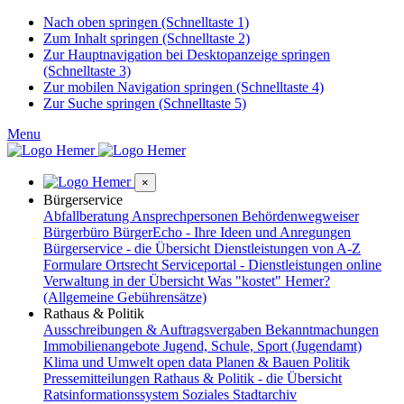
Nach oben springen (Schnelltaste 1)
Zum Inhalt springen (Schnelltaste 2)
Zur Hauptnavigation bei Desktopanzeige springen
(Schnelltaste 3)
Zur mobilen Navigation springen (Schnelltaste 4)
Zur Suche springen (Schnelltaste 5)
Menu
×
Bürgerservice
Abfallberatung
Ansprechpersonen
Behördenwegweiser
Bürgerbüro
BürgerEcho - Ihre Ideen und Anregungen
Bürgerservice - die Übersicht
Dienstleistungen von A-Z
Formulare
Ortsrecht
Serviceportal - Dienstleistungen online
Verwaltung in der Übersicht
Was "kostet" Hemer?
(Allgemeine Gebührensätze)
Rathaus & Politik
Ausschreibungen & Auftragsvergaben
Bekanntmachungen
Immobilienangebote
Jugend, Schule, Sport (Jugendamt)
Klima und Umwelt
open data
Planen & Bauen
Politik
Pressemitteilungen
Rathaus & Politik - die Übersicht
Ratsinformationssystem
Soziales
Stadtarchiv