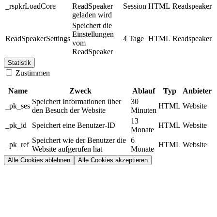
_rspkrLoadCore
ReadSpeaker
Session
HTML
Readspeaker
geladen wird
Speichert die
Einstellungen
ReadSpeakerSettings
4 Tage
HTML
Readspeaker
vom
ReadSpeaker
Statistik
Zustimmen
Name
Zweck
Ablauf
Typ
Anbieter
Speichert Informationen über
30
_pk_ses
HTML
Website
den Besuch der Website
Minuten
13
_pk_id
Speichert eine Benutzer-ID
HTML
Website
Monate
Speichert wie der Benutzer die
6
_pk_ref
HTML
Website
Website aufgerufen hat
Monate
Alle Cookies ablehnen
Alle Cookies akzeptieren