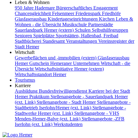
Leben & Wohnen
950 Jahre Hademare
Bürgerschaftliches Engagement
Chancengleichheit
Felsenmeer
Friedenspark
Friedhöfe
Glasfaserausbau
Kindertageseinrichtungen
Kirchen
Leben &
Wohnen - die Übersicht
Musikschule
Partnerstädte
Sauerlandpark Hemer (extern)
Schulen
Selbsthilfegruppen
Senioren
Spielplätze
Sportstätten, Hallenbad, Freibad
Stadtbücherei
Standesamt
Veranstaltungen
Vereinsregister der
Stadt Hemer
Wirtschaft
Gewerbeflächen und -immobilien (extern)
Glasfaserausbau
Hemer Gutschein
Hemeraner Unternehmen
Wirtschaft - die
Übersicht
Wirtschaftsinitiative Hemer (extern)
Wirtschaftsstandort Hemer
Tourismus
Karriere
Ausbildung
Bundesfreiwilligendienst
Karriere bei der Stadt
Hemer
Praktikum
Stellenangebote - Sauerlandpark Hemer
(ext. Link)
Stellenangebote - Stadt Hemer
Stellenangebote -
Stadtbetrieb Iserlohn/Hemer (ext. Link)
Stellenangebote -
Stadtwerke Hemer (ext. Link)
Stellenangebote - VHS
Menden-Hemer-Balve (ext. Link)
Stellenangebote -ZFB
Iserlohn (ext. Link)
Werkstudenten