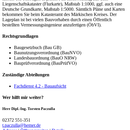
Liegenschaftskataster (Flurkarte), Maßstab 1:1000, ggf. auch eine
Deutsche Grundkarte, Maßstab 1:5000. Sämtlich Pläne und Karten
bekommen Sie beim Katasteramt des Märkischen Kreises. Der
Lageplan ist bei vielen Bauvorhaben durch einen Öffentlich
bestellten Vermessungsingenieur anzufertigen (ÖbVI).
Rechtsgrundlagen
Baugesetzbuch (Bau GB)
Baunutzungsverordnung (BauNVO)
Landesbauordnung (BauO NRW)
Bauprüfverordnung (BauPrüfVO)
Zuständige Abteilungen
Fachdienst 4.2 - Bauaufsicht
Wer hilft mir weiter?
Herr Dipl.-Ing. Torsten Paczulla
02372 551-351
t.paczulla@­hemer.de