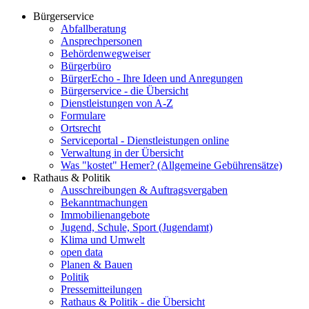
Bürgerservice
Abfallberatung
Ansprechpersonen
Behördenwegweiser
Bürgerbüro
BürgerEcho - Ihre Ideen und Anregungen
Bürgerservice - die Übersicht
Dienstleistungen von A-Z
Formulare
Ortsrecht
Serviceportal - Dienstleistungen online
Verwaltung in der Übersicht
Was "kostet" Hemer? (Allgemeine Gebührensätze)
Rathaus & Politik
Ausschreibungen & Auftragsvergaben
Bekanntmachungen
Immobilienangebote
Jugend, Schule, Sport (Jugendamt)
Klima und Umwelt
open data
Planen & Bauen
Politik
Pressemitteilungen
Rathaus & Politik - die Übersicht