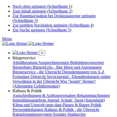
Nach oben springen (Schnelltaste 1)
Zum Inhalt springen (Schnelltaste 2)
Zur Hauptnavigation bei Desktopanzeige springen
(Schnelltaste 3)
Zur mobilen Navigation springen (Schnelltaste 4)
Zur Suche springen (Schnelltaste 5)
Menu
×
Bürgerservice
Abfallberatung
Ansprechpersonen
Behördenwegweiser
Bürgerbüro
BürgerEcho - Ihre Ideen und Anregungen
Bürgerservice - die Übersicht
Dienstleistungen von A-Z
Formulare
Ortsrecht
Serviceportal - Dienstleistungen online
Verwaltung in der Übersicht
Was "kostet" Hemer?
(Allgemeine Gebührensätze)
Rathaus & Politik
Ausschreibungen & Auftragsvergaben
Bekanntmachungen
Immobilienangebote
Jugend, Schule, Sport (Jugendamt)
Klima und Umwelt
open data
Planen & Bauen
Politik
Pressemitteilungen
Rathaus & Politik - die Übersicht
Ratsinformationssystem
Soziales
Stadtarchiv