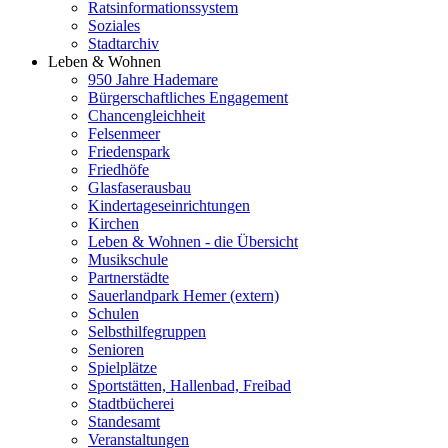
Ratsinformationssystem
Soziales
Stadtarchiv
Leben & Wohnen
950 Jahre Hademare
Bürgerschaftliches Engagement
Chancengleichheit
Felsenmeer
Friedenspark
Friedhöfe
Glasfaserausbau
Kindertageseinrichtungen
Kirchen
Leben & Wohnen - die Übersicht
Musikschule
Partnerstädte
Sauerlandpark Hemer (extern)
Schulen
Selbsthilfegruppen
Senioren
Spielplätze
Sportstätten, Hallenbad, Freibad
Stadtbücherei
Standesamt
Veranstaltungen