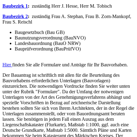
Baubezirk 1
:
zuständig Herr J. Hesse, Herr M. Tobisch
Baubezirk 2
:
zuständig Frau A. Stephan, Frau B. Zorn-Mankopf,
Frau S. Reischl
Baugesetzbuch (Bau GB)
Baunutzungsverordnung (BauNVO)
Landesbauordnung (BauO NRW)
Bauprüfverordnung (BauPrüfVO)
Hier
finden Sie alle Formulare und Anträge für Ihr Bauvorhaben.
Der Bauantrag ist schriftlich mit allen für die Beurteilung des
Bauvorhabens erforderlichen Unterlagen (Bauvorlagen)
einzureichen. Die notwendigen Vordrucke finden Sie weiter unten
unter der Rubrik "Formulare". Da der Umfang der notwenigen
Unterlagen von der Art des Genehmigungsverfahrens abhängt und
spezielle Vorschriften in Bezug auf zeichnerische Darstellung
bestehen sollten Sie sich von Ihrem Architekten, der in der Regel die
Unterlagen zusammenstellt, oder vom Bauordnungsamt beraten
lassen. Sie benötigen in jedem Fall einen Auszug aus dem
Liegenschaftskataster (Flurkarte), Maßstab 1:1000, ggf. auch eine
Deutsche Grundkarte, Maßstab 1:5000. Sämtlich Pläne und Karten
bekommen Sie beim Katasteramt des Märkischen Kreises. Der