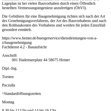
Lageplan ist bei vielen Bauvorhaben durch einen Öffentlich
bestellten Vermessungsingenieur anzufertigen (ÖbVI).
Die Gebühren für eine Baugenehmigung richten sich nach der Art
des Genehmigungsverfahrens, der Art des Bauvorhabens und nach
den Rohbaukosten des Vorhabens und werden für jeden Einzelfall
gesondert ermittelt.
https://www.hemer.de/buergerservice/dienstleistungen-von-a-
z/baugenehmigung
Fachdienst 4.2 - Bauaufsicht
Anschrift
001
Hademareplatz 44
58675
Hemer
Dipl.-Ing.
Torsten
Paczulla
^Standardöffnungszeiten
Montag
8.30 bis 12 Uhr und 14 bis 16 Uhr