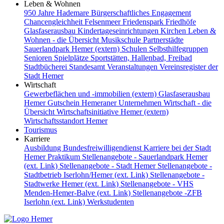
Leben & Wohnen
950 Jahre Hademare
Bürgerschaftliches Engagement
Chancengleichheit
Felsenmeer
Friedenspark
Friedhöfe
Glasfaserausbau
Kindertageseinrichtungen
Kirchen
Leben &
Wohnen - die Übersicht
Musikschule
Partnerstädte
Sauerlandpark Hemer (extern)
Schulen
Selbsthilfegruppen
Senioren
Spielplätze
Sportstätten, Hallenbad, Freibad
Stadtbücherei
Standesamt
Veranstaltungen
Vereinsregister der
Stadt Hemer
Wirtschaft
Gewerbeflächen und -immobilien (extern)
Glasfaserausbau
Hemer Gutschein
Hemeraner Unternehmen
Wirtschaft - die
Übersicht
Wirtschaftsinitiative Hemer (extern)
Wirtschaftsstandort Hemer
Tourismus
Karriere
Ausbildung
Bundesfreiwilligendienst
Karriere bei der Stadt
Hemer
Praktikum
Stellenangebote - Sauerlandpark Hemer
(ext. Link)
Stellenangebote - Stadt Hemer
Stellenangebote -
Stadtbetrieb Iserlohn/Hemer (ext. Link)
Stellenangebote -
Stadtwerke Hemer (ext. Link)
Stellenangebote - VHS
Menden-Hemer-Balve (ext. Link)
Stellenangebote -ZFB
Iserlohn (ext. Link)
Werkstudenten