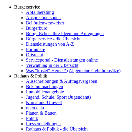
Bürgerservice
Abfallberatung
Ansprechpersonen
Behördenwegweiser
Bürgerbüro
BürgerEcho - Ihre Ideen und Anregungen
Bürgerservice - die Übersicht
Dienstleistungen von A-Z
Formulare
Ortsrecht
Serviceportal - Dienstleistungen online
Verwaltung in der Übersicht
Was "kostet" Hemer? (Allgemeine Gebührensätze)
Rathaus & Politik
Ausschreibungen & Auftragsvergaben
Bekanntmachungen
Immobilienangebote
Jugend, Schule, Sport (Jugendamt)
Klima und Umwelt
open data
Planen & Bauen
Politik
Pressemitteilungen
Rathaus & Politik - die Übersicht