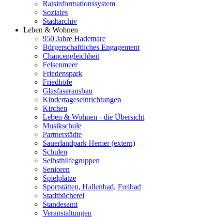
Ratsinformationssystem
Soziales
Stadtarchiv
Leben & Wohnen
950 Jahre Hademare
Bürgerschaftliches Engagement
Chancengleichheit
Felsenmeer
Friedenspark
Friedhöfe
Glasfaserausbau
Kindertageseinrichtungen
Kirchen
Leben & Wohnen - die Übersicht
Musikschule
Partnerstädte
Sauerlandpark Hemer (extern)
Schulen
Selbsthilfegruppen
Senioren
Spielplätze
Sportstätten, Hallenbad, Freibad
Stadtbücherei
Standesamt
Veranstaltungen