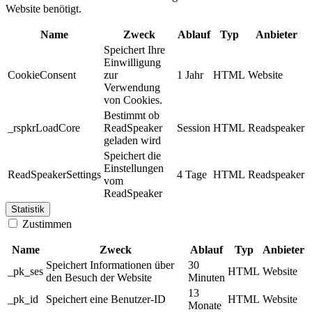
Website benötigt.
Name
Zweck
Ablauf
Typ
Anbieter
Speichert Ihre
Einwilligung
CookieConsent
zur
1 Jahr
HTML
Website
Verwendung
von Cookies.
Bestimmt ob
_rspkrLoadCore
ReadSpeaker
Session
HTML
Readspeaker
geladen wird
Speichert die
Einstellungen
ReadSpeakerSettings
4 Tage
HTML
Readspeaker
vom
ReadSpeaker
Statistik
Zustimmen
Name
Zweck
Ablauf
Typ
Anbieter
Speichert Informationen über
30
_pk_ses
HTML
Website
den Besuch der Website
Minuten
13
_pk_id
Speichert eine Benutzer-ID
HTML
Website
Monate