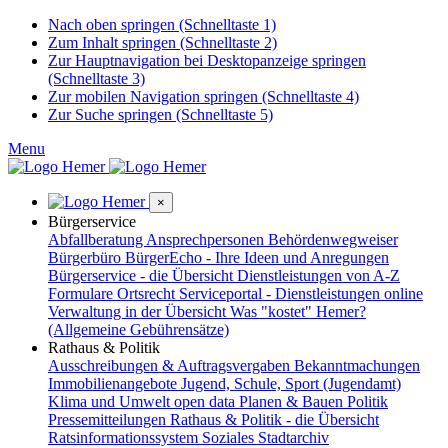
Nach oben springen (Schnelltaste 1)
Zum Inhalt springen (Schnelltaste 2)
Zur Hauptnavigation bei Desktopanzeige springen
(Schnelltaste 3)
Zur mobilen Navigation springen (Schnelltaste 4)
Zur Suche springen (Schnelltaste 5)
Menu
×
Bürgerservice
Abfallberatung
Ansprechpersonen
Behördenwegweiser
Bürgerbüro
BürgerEcho - Ihre Ideen und Anregungen
Bürgerservice - die Übersicht
Dienstleistungen von A-Z
Formulare
Ortsrecht
Serviceportal - Dienstleistungen online
Verwaltung in der Übersicht
Was "kostet" Hemer?
(Allgemeine Gebührensätze)
Rathaus & Politik
Ausschreibungen & Auftragsvergaben
Bekanntmachungen
Immobilienangebote
Jugend, Schule, Sport (Jugendamt)
Klima und Umwelt
open data
Planen & Bauen
Politik
Pressemitteilungen
Rathaus & Politik - die Übersicht
Ratsinformationssystem
Soziales
Stadtarchiv