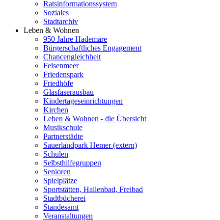
Ratsinformationssystem
Soziales
Stadtarchiv
Leben & Wohnen
950 Jahre Hademare
Bürgerschaftliches Engagement
Chancengleichheit
Felsenmeer
Friedenspark
Friedhöfe
Glasfaserausbau
Kindertageseinrichtungen
Kirchen
Leben & Wohnen - die Übersicht
Musikschule
Partnerstädte
Sauerlandpark Hemer (extern)
Schulen
Selbsthilfegruppen
Senioren
Spielplätze
Sportstätten, Hallenbad, Freibad
Stadtbücherei
Standesamt
Veranstaltungen