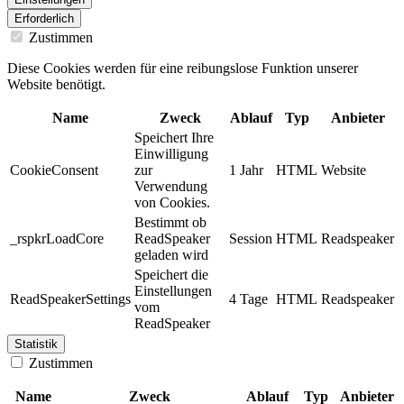
Erforderlich
Zustimmen
Diese Cookies werden für eine reibungslose Funktion unserer
Website benötigt.
Name
Zweck
Ablauf
Typ
Anbieter
Speichert Ihre
Einwilligung
CookieConsent
zur
1 Jahr
HTML
Website
Verwendung
von Cookies.
Bestimmt ob
_rspkrLoadCore
ReadSpeaker
Session
HTML
Readspeaker
geladen wird
Speichert die
Einstellungen
ReadSpeakerSettings
4 Tage
HTML
Readspeaker
vom
ReadSpeaker
Statistik
Zustimmen
Name
Zweck
Ablauf
Typ
Anbieter