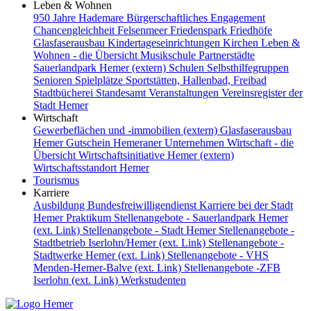
Leben & Wohnen
950 Jahre Hademare
Bürgerschaftliches Engagement
Chancengleichheit
Felsenmeer
Friedenspark
Friedhöfe
Glasfaserausbau
Kindertageseinrichtungen
Kirchen
Leben &
Wohnen - die Übersicht
Musikschule
Partnerstädte
Sauerlandpark Hemer (extern)
Schulen
Selbsthilfegruppen
Senioren
Spielplätze
Sportstätten, Hallenbad, Freibad
Stadtbücherei
Standesamt
Veranstaltungen
Vereinsregister der
Stadt Hemer
Wirtschaft
Gewerbeflächen und -immobilien (extern)
Glasfaserausbau
Hemer Gutschein
Hemeraner Unternehmen
Wirtschaft - die
Übersicht
Wirtschaftsinitiative Hemer (extern)
Wirtschaftsstandort Hemer
Tourismus
Karriere
Ausbildung
Bundesfreiwilligendienst
Karriere bei der Stadt
Hemer
Praktikum
Stellenangebote - Sauerlandpark Hemer
(ext. Link)
Stellenangebote - Stadt Hemer
Stellenangebote -
Stadtbetrieb Iserlohn/Hemer (ext. Link)
Stellenangebote -
Stadtwerke Hemer (ext. Link)
Stellenangebote - VHS
Menden-Hemer-Balve (ext. Link)
Stellenangebote -ZFB
Iserlohn (ext. Link)
Werkstudenten