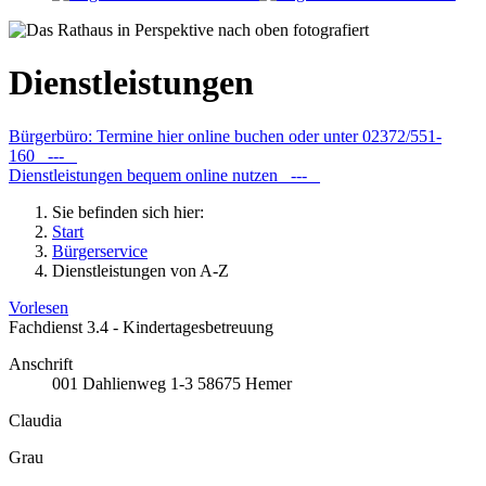
Dienstleistungen
Bürgerbüro: Termine hier online buchen oder unter 02372/551-
160 ---
Dienstleistungen bequem online nutzen ---
Sie befinden sich hier:
Start
Bürgerservice
Dienstleistungen von A-Z
Vorlesen
Fachdienst 3.4 - Kindertagesbetreuung
Anschrift
001
Dahlienweg 1-3
58675
Hemer
Claudia
Grau