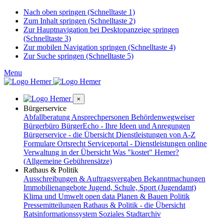
Nach oben springen (Schnelltaste 1)
Zum Inhalt springen (Schnelltaste 2)
Zur Hauptnavigation bei Desktopanzeige springen
(Schnelltaste 3)
Zur mobilen Navigation springen (Schnelltaste 4)
Zur Suche springen (Schnelltaste 5)
Menu
×
Bürgerservice
Abfallberatung
Ansprechpersonen
Behördenwegweiser
Bürgerbüro
BürgerEcho - Ihre Ideen und Anregungen
Bürgerservice - die Übersicht
Dienstleistungen von A-Z
Formulare
Ortsrecht
Serviceportal - Dienstleistungen online
Verwaltung in der Übersicht
Was "kostet" Hemer?
(Allgemeine Gebührensätze)
Rathaus & Politik
Ausschreibungen & Auftragsvergaben
Bekanntmachungen
Immobilienangebote
Jugend, Schule, Sport (Jugendamt)
Klima und Umwelt
open data
Planen & Bauen
Politik
Pressemitteilungen
Rathaus & Politik - die Übersicht
Ratsinformationssystem
Soziales
Stadtarchiv