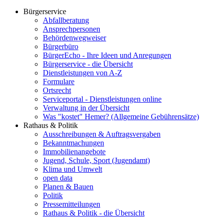
Bürgerservice
Abfallberatung
Ansprechpersonen
Behördenwegweiser
Bürgerbüro
BürgerEcho - Ihre Ideen und Anregungen
Bürgerservice - die Übersicht
Dienstleistungen von A-Z
Formulare
Ortsrecht
Serviceportal - Dienstleistungen online
Verwaltung in der Übersicht
Was "kostet" Hemer? (Allgemeine Gebührensätze)
Rathaus & Politik
Ausschreibungen & Auftragsvergaben
Bekanntmachungen
Immobilienangebote
Jugend, Schule, Sport (Jugendamt)
Klima und Umwelt
open data
Planen & Bauen
Politik
Pressemitteilungen
Rathaus & Politik - die Übersicht