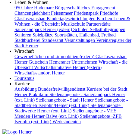
Leben & Wohnen
950 Jahre Hademare
Bürgerschaftliches Engagement
Chancengleichheit
Felsenmeer
Friedenspark
Friedhöfe
Glasfaserausbau
Kindertageseinrichtungen
Kirchen
Leben &
Wohnen - die Übersicht
Musikschule
Partnerstädte
Sauerlandpark Hemer (extern)
Schulen
Selbsthilfegruppen
Senioren
Spielplätze
Sportstätten, Hallenbad, Freibad
Stadtbücherei
Standesamt
Veranstaltungen
Vereinsregister der
Stadt Hemer
Wirtschaft
Gewerbeflächen und -immobilien (extern)
Glasfaserausbau
Hemer Gutschein
Hemeraner Unternehmen
Wirtschaft - die
Übersicht
Wirtschaftsinitiative Hemer (extern)
Wirtschaftsstandort Hemer
Tourismus
Karriere
Ausbildung
Bundesfreiwilligendienst
Karriere bei der Stadt
Hemer
Praktikum
Stellenangebote - Sauerlandpark Hemer
(ext. Link)
Stellenangebote - Stadt Hemer
Stellenangebote -
Stadtbetrieb Iserlohn/Hemer (ext. Link)
Stellenangebote -
Stadtwerke Hemer (ext. Link)
Stellenangebote - VHS
Menden-Hemer-Balve (ext. Link)
Stellenangebote -ZFB
Iserlohn (ext. Link)
Werkstudenten