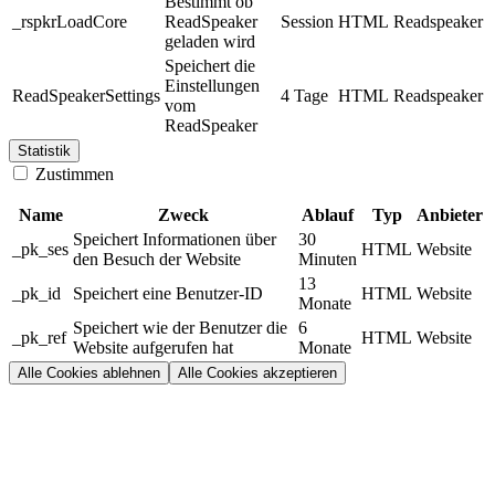
Bestimmt ob
_rspkrLoadCore
ReadSpeaker
Session
HTML
Readspeaker
geladen wird
Speichert die
Einstellungen
ReadSpeakerSettings
4 Tage
HTML
Readspeaker
vom
ReadSpeaker
Statistik
Zustimmen
Name
Zweck
Ablauf
Typ
Anbieter
Speichert Informationen über
30
_pk_ses
HTML
Website
den Besuch der Website
Minuten
13
_pk_id
Speichert eine Benutzer-ID
HTML
Website
Monate
Speichert wie der Benutzer die
6
_pk_ref
HTML
Website
Website aufgerufen hat
Monate
Alle Cookies ablehnen
Alle Cookies akzeptieren