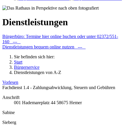
Dienstleistungen
Bürgerbüro: Termine hier online buchen oder unter 02372/551-
160 ---
Dienstleistungen bequem online nutzen ---
Sie befinden sich hier:
Start
Bürgerservice
Dienstleistungen von A-Z
Vorlesen
Fachdienst 1.4 - Zahlungsabwicklung, Steuern und Gebühren
Anschrift
001
Hademareplatz 44
58675
Hemer
Sabine
Sieberg