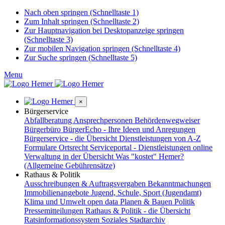
Nach oben springen (Schnelltaste 1)
Zum Inhalt springen (Schnelltaste 2)
Zur Hauptnavigation bei Desktopanzeige springen
(Schnelltaste 3)
Zur mobilen Navigation springen (Schnelltaste 4)
Zur Suche springen (Schnelltaste 5)
Menu
×
Bürgerservice
Abfallberatung
Ansprechpersonen
Behördenwegweiser
Bürgerbüro
BürgerEcho - Ihre Ideen und Anregungen
Bürgerservice - die Übersicht
Dienstleistungen von A-Z
Formulare
Ortsrecht
Serviceportal - Dienstleistungen online
Verwaltung in der Übersicht
Was "kostet" Hemer?
(Allgemeine Gebührensätze)
Rathaus & Politik
Ausschreibungen & Auftragsvergaben
Bekanntmachungen
Immobilienangebote
Jugend, Schule, Sport (Jugendamt)
Klima und Umwelt
open data
Planen & Bauen
Politik
Pressemitteilungen
Rathaus & Politik - die Übersicht
Ratsinformationssystem
Soziales
Stadtarchiv