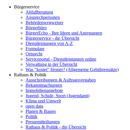
Bürgerservice
Abfallberatung
Ansprechpersonen
Behördenwegweiser
Bürgerbüro
BürgerEcho - Ihre Ideen und Anregungen
Bürgerservice - die Übersicht
Dienstleistungen von A-Z
Formulare
Ortsrecht
Serviceportal - Dienstleistungen online
Verwaltung in der Übersicht
Was "kostet" Hemer? (Allgemeine Gebührensätze)
Rathaus & Politik
Ausschreibungen & Auftragsvergaben
Bekanntmachungen
Immobilienangebote
Jugend, Schule, Sport (Jugendamt)
Klima und Umwelt
open data
Planen & Bauen
Politik
Pressemitteilungen
Rathaus & Politik - die Übersicht