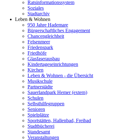
Ratsinformationssystem
Soziales
Stadtarchiv
Leben & Wohnen
950 Jahre Hademare
Bürgerschaftliches Engagement
Chancengleichheit
Felsenmeer
Friedenspark
Friedhöfe
Glasfaserausbau
Kindertageseinrichtungen
Kirchen
Leben & Wohnen - die Übersicht
Musikschule
Partnerstädte
Sauerlandpark Hemer (extern)
Schulen
Selbsthilfegruppen
Senioren
Spielplätze
Sportstätten, Hallenbad, Freibad
Stadtbücherei
Standesamt
Veranstaltungen