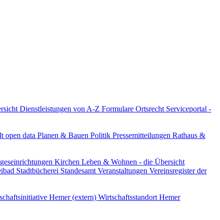
ersicht
Dienstleistungen von A-Z
Formulare
Ortsrecht
Serviceportal -
lt
open data
Planen & Bauen
Politik
Pressemitteilungen
Rathaus &
ageseinrichtungen
Kirchen
Leben & Wohnen - die Übersicht
reibad
Stadtbücherei
Standesamt
Veranstaltungen
Vereinsregister der
schaftsinitiative Hemer (extern)
Wirtschaftsstandort Hemer