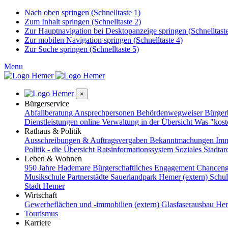
Nach oben springen (Schnelltaste 1)
Zum Inhalt springen (Schnelltaste 2)
Zur Hauptnavigation bei Desktopanzeige springen (Schnelltaste
Zur mobilen Navigation springen (Schnelltaste 4)
Zur Suche springen (Schnelltaste 5)
Menu
×
Bürgerservice
Abfallberatung
Ansprechpersonen
Behördenwegweiser
Bürge
Dienstleistungen online
Verwaltung in der Übersicht
Was "kost
Rathaus & Politik
Ausschreibungen & Auftragsvergaben
Bekanntmachungen
Imm
Politik - die Übersicht
Ratsinformationssystem
Soziales
Stadtar
Leben & Wohnen
950 Jahre Hademare
Bürgerschaftliches Engagement
Chanceng
Musikschule
Partnerstädte
Sauerlandpark Hemer (extern)
Schu
Stadt Hemer
Wirtschaft
Gewerbeflächen und -immobilien (extern)
Glasfaserausbau
Hem
Tourismus
Karriere