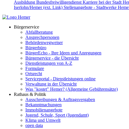
Ausbildung
Bundesfreiwilligendienst
Karriere bei der Stadt H
Iserlohn/Hemer (ext. Link)
Stellenangebote - Stadtwerke Hemer
Bürgerservice
Abfallberatung
Ansprechpersonen
Behördenwegweiser
Bürgerbüro
BürgerEcho - Ihre Ideen und Anregungen
Bürgerservice - die Übersicht
Dienstleistungen von A-Z
Formulare
Ortsrecht
Serviceportal - Dienstleistungen online
Verwaltung in der Übersicht
Was "kostet" Hemer? (Allgemeine Gebührensätze)
Rathaus & Politik
Ausschreibungen & Auftragsvergaben
Bekanntmachungen
Immobilienangebote
Jugend, Schule, Sport (Jugendamt)
Klima und Umwelt
open data