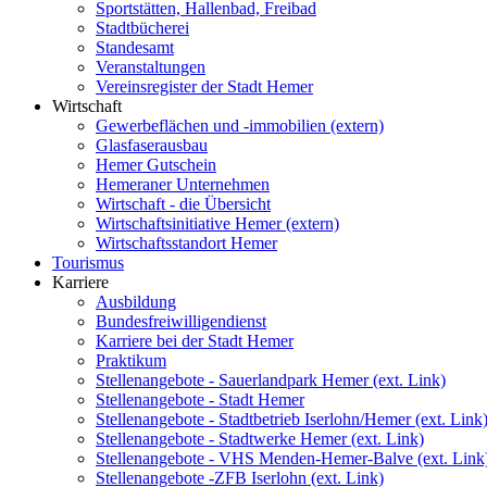
Sportstätten, Hallenbad, Freibad
Stadtbücherei
Standesamt
Veranstaltungen
Vereinsregister der Stadt Hemer
Wirtschaft
Gewerbeflächen und -immobilien (extern)
Glasfaserausbau
Hemer Gutschein
Hemeraner Unternehmen
Wirtschaft - die Übersicht
Wirtschaftsinitiative Hemer (extern)
Wirtschaftsstandort Hemer
Tourismus
Karriere
Ausbildung
Bundesfreiwilligendienst
Karriere bei der Stadt Hemer
Praktikum
Stellenangebote - Sauerlandpark Hemer (ext. Link)
Stellenangebote - Stadt Hemer
Stellenangebote - Stadtbetrieb Iserlohn/Hemer (ext. Link
Stellenangebote - Stadtwerke Hemer (ext. Link)
Stellenangebote - VHS Menden-Hemer-Balve (ext. Link
Stellenangebote -ZFB Iserlohn (ext. Link)