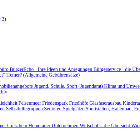
 3)
rbüro
BürgerEcho - Ihre Ideen und Anregungen
Bürgerservice - die Üb
et" Hemer? (Allgemeine Gebührensätze)
obilienangebote
Jugend, Schule, Sport (Jugendamt)
Klima und Umwe
chiv
leichheit
Felsenmeer
Friedenspark
Friedhöfe
Glasfaserausbau
Kindert
len
Selbsthilfegruppen
Senioren
Spielplätze
Sportstätten, Hallenbad, F
er Gutschein
Hemeraner Unternehmen
Wirtschaft - die Übersicht
Wirt