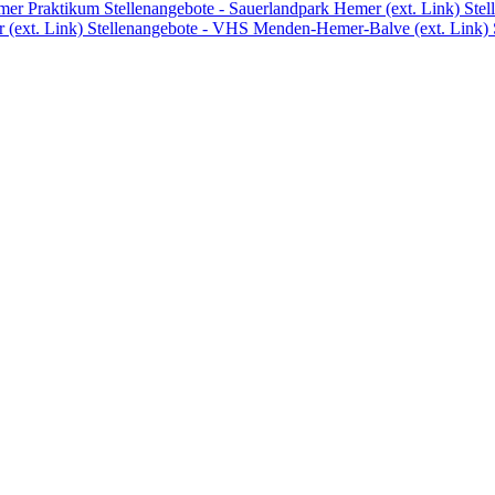
emer
Praktikum
Stellenangebote - Sauerlandpark Hemer (ext. Link)
Stel
 (ext. Link)
Stellenangebote - VHS Menden-Hemer-Balve (ext. Link)