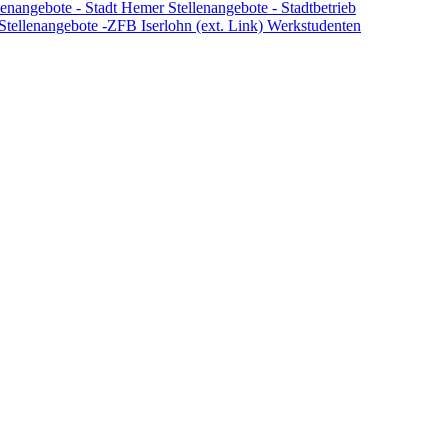
lenangebote - Stadt Hemer
Stellenangebote - Stadtbetrieb
Stellenangebote -ZFB Iserlohn (ext. Link)
Werkstudenten