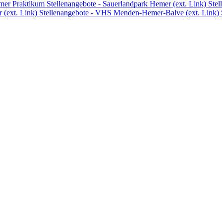
emer
Praktikum
Stellenangebote - Sauerlandpark Hemer (ext. Link)
Stel
 (ext. Link)
Stellenangebote - VHS Menden-Hemer-Balve (ext. Link)