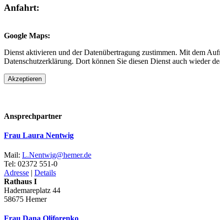
Anfahrt:
Google Maps:
Dienst aktivieren und der Datenübertragung zustimmen. Mit dem Aufru
Datenschutzerklärung. Dort können Sie diesen Dienst auch wieder dea
Akzeptieren
Ansprechpartner
Frau Laura Nentwig
Mail:
L.Nentwig@​hemer.de
Tel:
02372 551-0
Adresse
|
Details
Rathaus I
Hademareplatz 44
58675 Hemer
Frau Dana Oliforenko