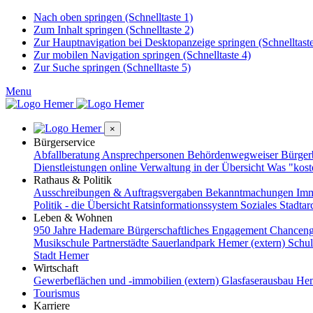
Nach oben springen (Schnelltaste 1)
Zum Inhalt springen (Schnelltaste 2)
Zur Hauptnavigation bei Desktopanzeige springen (Schnelltaste
Zur mobilen Navigation springen (Schnelltaste 4)
Zur Suche springen (Schnelltaste 5)
Menu
×
Bürgerservice
Abfallberatung
Ansprechpersonen
Behördenwegweiser
Bürge
Dienstleistungen online
Verwaltung in der Übersicht
Was "kost
Rathaus & Politik
Ausschreibungen & Auftragsvergaben
Bekanntmachungen
Imm
Politik - die Übersicht
Ratsinformationssystem
Soziales
Stadtar
Leben & Wohnen
950 Jahre Hademare
Bürgerschaftliches Engagement
Chanceng
Musikschule
Partnerstädte
Sauerlandpark Hemer (extern)
Schu
Stadt Hemer
Wirtschaft
Gewerbeflächen und -immobilien (extern)
Glasfaserausbau
Hem
Tourismus
Karriere