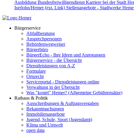
Ausbildung
Bundesfreiwilligendienst
Karriere bei der Stadt H
Iserlohn/Hemer (ext. Link)
Stellenangebote - Stadtwerke Hemer
Bürgerservice
Abfallberatung
Ansprechpersonen
Behördenwegweiser
Bürgerbüro
BürgerEcho - Ihre Ideen und Anregungen
Bürgerservice - die Übersicht
Dienstleistungen von A-Z
Formulare
Ortsrecht
Serviceportal - Dienstleistungen online
Verwaltung in der Übersicht
Was "kostet" Hemer? (Allgemeine Gebührensätze)
Rathaus & Politik
Ausschreibungen & Auftragsvergaben
Bekanntmachungen
Immobilienangebote
Jugend, Schule, Sport (Jugendamt)
Klima und Umwelt
open data