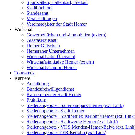
Sportstätten, Hallenbad, Freibad
Stadtbücherei
Standesamt
Veranstaltungen
Vereinsregister der Stadt Hemer
Wirtschaft
Gewerbeflächen und -immobilien (extern)
Glasfaserausbau
Hemer Gutschein
Hemeraner Unternehmen
Wirtschaft - die Übersicht
Wirtschaftsinitiative Hemer (extern)
Wirtschaftsstandort Hemer
Tourismus
Karriere
Ausbildung
Bundesfreiwilligendienst
Karriere bei der Stadt Hemer
Praktikum
Stellenangebote - Sauerlandpark Hemer (ext. Link)
Stellenangebote - Stadt Hemer
Stellenangebote - Stadtbetrieb Iserlohn/Hemer (ext. Link
Stellenangebote - Stadtwerke Hemer (ext. Link)
Stellenangebote - VHS Menden-Hemer-Balve (ext. Link
Stellenangebote -ZFB Iserlohn (ext. Link)