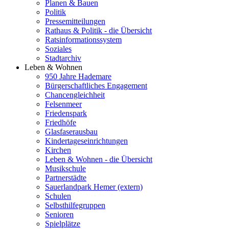
Planen & Bauen
Politik
Pressemitteilungen
Rathaus & Politik - die Übersicht
Ratsinformationssystem
Soziales
Stadtarchiv
Leben & Wohnen
950 Jahre Hademare
Bürgerschaftliches Engagement
Chancengleichheit
Felsenmeer
Friedenspark
Friedhöfe
Glasfaserausbau
Kindertageseinrichtungen
Kirchen
Leben & Wohnen - die Übersicht
Musikschule
Partnerstädte
Sauerlandpark Hemer (extern)
Schulen
Selbsthilfegruppen
Senioren
Spielplätze