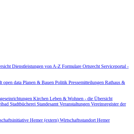
ersicht
Dienstleistungen von A-Z
Formulare
Ortsrecht
Serviceportal -
lt
open data
Planen & Bauen
Politik
Pressemitteilungen
Rathaus &
ageseinrichtungen
Kirchen
Leben & Wohnen - die Übersicht
reibad
Stadtbücherei
Standesamt
Veranstaltungen
Vereinsregister der
schaftsinitiative Hemer (extern)
Wirtschaftsstandort Hemer