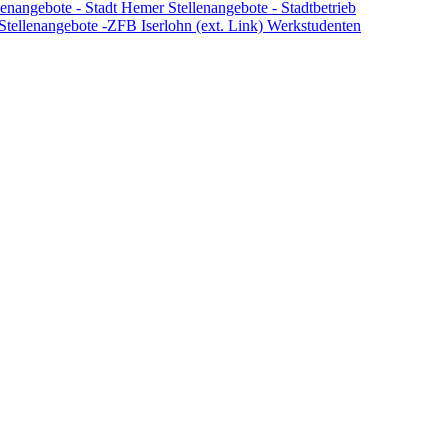
lenangebote - Stadt Hemer
Stellenangebote - Stadtbetrieb
Stellenangebote -ZFB Iserlohn (ext. Link)
Werkstudenten