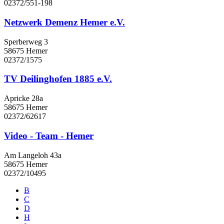
02372/551-198
Netzwerk Demenz Hemer e.V.
Sperberweg 3
58675 Hemer
02372/1575
TV Deilinghofen 1885 e.V.
Apricke 28a
58675 Hemer
02372/62617
Video - Team - Hemer
Am Langeloh 43a
58675 Hemer
02372/10495
B
C
D
H