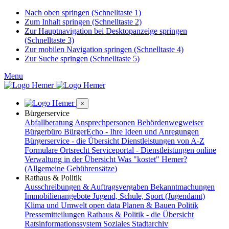
Nach oben springen (Schnelltaste 1)
Zum Inhalt springen (Schnelltaste 2)
Zur Hauptnavigation bei Desktopanzeige springen
(Schnelltaste 3)
Zur mobilen Navigation springen (Schnelltaste 4)
Zur Suche springen (Schnelltaste 5)
Menu
×
Bürgerservice
Abfallberatung
Ansprechpersonen
Behördenwegweiser
Bürgerbüro
BürgerEcho - Ihre Ideen und Anregungen
Bürgerservice - die Übersicht
Dienstleistungen von A-Z
Formulare
Ortsrecht
Serviceportal - Dienstleistungen online
Verwaltung in der Übersicht
Was "kostet" Hemer?
(Allgemeine Gebührensätze)
Rathaus & Politik
Ausschreibungen & Auftragsvergaben
Bekanntmachungen
Immobilienangebote
Jugend, Schule, Sport (Jugendamt)
Klima und Umwelt
open data
Planen & Bauen
Politik
Pressemitteilungen
Rathaus & Politik - die Übersicht
Ratsinformationssystem
Soziales
Stadtarchiv