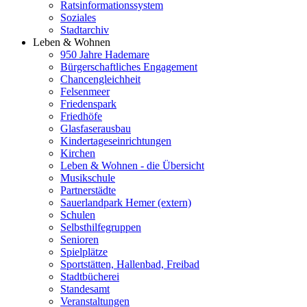
Ratsinformationssystem
Soziales
Stadtarchiv
Leben & Wohnen
950 Jahre Hademare
Bürgerschaftliches Engagement
Chancengleichheit
Felsenmeer
Friedenspark
Friedhöfe
Glasfaserausbau
Kindertageseinrichtungen
Kirchen
Leben & Wohnen - die Übersicht
Musikschule
Partnerstädte
Sauerlandpark Hemer (extern)
Schulen
Selbsthilfegruppen
Senioren
Spielplätze
Sportstätten, Hallenbad, Freibad
Stadtbücherei
Standesamt
Veranstaltungen