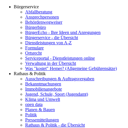
Bürgerservice
Abfallberatung
Ansprechpersonen
Behördenwegweiser
Bürgerbüro
BürgerEcho - Ihre Ideen und Anregungen
Bürgerservice - die Übersicht
Dienstleistungen von A-Z
Formulare
Ortsrecht
Serviceportal - Dienstleistungen online
Verwaltung in der Übersicht
Was "kostet" Hemer? (Allgemeine Gebührensätze)
Rathaus & Politik
Ausschreibungen & Auftragsvergaben
Bekanntmachungen
Immobilienangebote
Jugend, Schule, Sport (Jugendamt)
Klima und Umwelt
open data
Planen & Bauen
Politik
Pressemitteilungen
Rathaus & Politik - die Übersicht