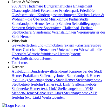
Leben & Wohnen
950 Jahre Hademare
Bürgerschaftliches Engagement
Chancengleichheit
Felsenmeer
Friedenspark
Friedhöfe
Glasfaserausbau
Kindertageseinrichtungen
Kirchen
Leben &
Wohnen - die Übersicht
Musikschule
Partnerstädte
Sauerlandpark Hemer (extern)
Schulen
Selbsthilfegruppen
Senioren
Spielplätze
Sportstätten, Hallenbad, Freibad
Stadtbücherei
Standesamt
Veranstaltungen
Vereinsregister der
Stadt Hemer
Wirtschaft
Gewerbeflächen und -immobilien (extern)
Glasfaserausbau
Hemer Gutschein
Hemeraner Unternehmen
Wirtschaft - die
Übersicht
Wirtschaftsinitiative Hemer (extern)
Wirtschaftsstandort Hemer
Tourismus
Karriere
Ausbildung
Bundesfreiwilligendienst
Karriere bei der Stadt
Hemer
Praktikum
Stellenangebote - Sauerlandpark Hemer
(ext. Link)
Stellenangebote - Stadt Hemer
Stellenangebote -
Stadtbetrieb Iserlohn/Hemer (ext. Link)
Stellenangebote -
Stadtwerke Hemer (ext. Link)
Stellenangebote - VHS
Menden-Hemer-Balve (ext. Link)
Stellenangebote -ZFB
Iserlohn (ext. Link)
Werkstudenten