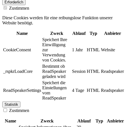
Erforderlich
Zustimmen
Diese Cookies werden für eine reibungslose Funktion unserer
Website benötigt.
Name
Zweck
Ablauf
Typ
Anbieter
Speichert Ihre
Einwilligung
CookieConsent
zur
1 Jahr
HTML
Website
Verwendung
von Cookies.
Bestimmt ob
_rspkrLoadCore
ReadSpeaker
Session
HTML
Readspeaker
geladen wird
Speichert die
Einstellungen
ReadSpeakerSettings
4 Tage
HTML
Readspeaker
vom
ReadSpeaker
Statistik
Zustimmen
Name
Zweck
Ablauf
Typ
Anbieter