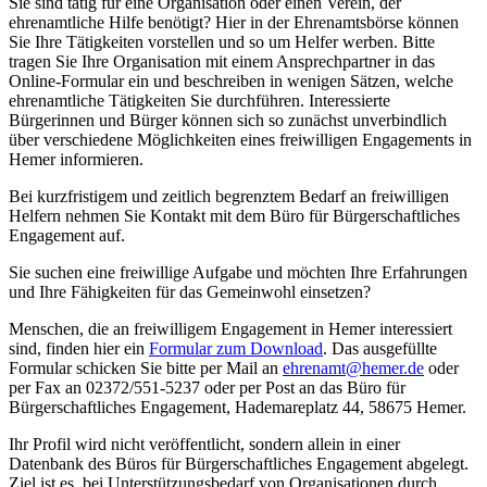
Sie sind tätig für eine Organisation oder einen Verein, der
ehrenamtliche Hilfe benötigt? Hier in der Ehrenamtsbörse können
Sie Ihre Tätigkeiten vorstellen und so um Helfer werben. Bitte
tragen Sie Ihre Organisation mit einem Ansprechpartner in das
Online-Formular ein und beschreiben in wenigen Sätzen, welche
ehrenamtliche Tätigkeiten Sie durchführen. Interessierte
Bürgerinnen und Bürger können sich so zunächst unverbindlich
über verschiedene Möglichkeiten eines freiwilligen Engagements in
Hemer informieren.
Bei kurzfristigem und zeitlich begrenztem Bedarf an freiwilligen
Helfern nehmen Sie Kontakt mit dem Büro für Bürgerschaftliches
Engagement auf.
Sie suchen eine freiwillige Aufgabe und möchten Ihre Erfahrungen
und Ihre Fähigkeiten für das Gemeinwohl einsetzen?
Menschen, die an freiwilligem Engagement in Hemer interessiert
sind, finden hier ein
Formular zum Download
. Das ausgefüllte
Formular schicken Sie bitte per Mail an
ehrenamt@​hemer.de
oder
per Fax an 02372/551-5237 oder per Post an das Büro für
Bürgerschaftliches Engagement, Hademareplatz 44, 58675 Hemer.
Ihr Profil wird nicht veröffentlicht, sondern allein in einer
Datenbank des Büros für Bürgerschaftliches Engagement abgelegt.
Ziel ist es, bei Unterstützungsbedarf von Organisationen durch