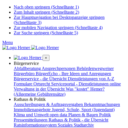
Nach oben springen (Schnelltaste 1)
Zum Inhalt springen (Schnelltaste 2)
Zur Hauptnavigation bei Desktopanzeige springen
(Schnelltaste 3)
Zur mobilen Navigation springen (Schnelltaste 4)
Zur Suche springen (Schnelltaste 5)
Menu
×
Bürgerservice
Abfallberatung
Ansprechpersonen
Behördenwegweiser
Bürgerbüro
BürgerEcho - Ihre Ideen und Anregungen
Bürgerservice - die Übersicht
Dienstleistungen von A-Z
Formulare
Ortsrecht
Serviceportal - Dienstleistungen online
Verwaltung in der Übersicht
Was "kostet" Hemer?
(Allgemeine Gebührensätze)
Rathaus & Politik
Ausschreibungen & Auftragsvergaben
Bekanntmachungen
Immobilienangebote
Jugend, Schule, Sport (Jugendamt)
Klima und Umwelt
open data
Planen & Bauen
Politik
Pressemitteilungen
Rathaus & Politik - die Übersicht
Ratsinformationssystem
Soziales
Stadtarchiv