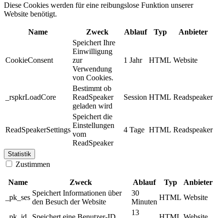
Diese Cookies werden für eine reibungslose Funktion unserer
Website benötigt.
Name
Zweck
Ablauf
Typ
Anbieter
Speichert Ihre
Einwilligung
CookieConsent
zur
1 Jahr
HTML
Website
Verwendung
von Cookies.
Bestimmt ob
_rspkrLoadCore
ReadSpeaker
Session
HTML
Readspeaker
geladen wird
Speichert die
Einstellungen
ReadSpeakerSettings
4 Tage
HTML
Readspeaker
vom
ReadSpeaker
Statistik
Zustimmen
Name
Zweck
Ablauf
Typ
Anbieter
Speichert Informationen über
30
_pk_ses
HTML
Website
den Besuch der Website
Minuten
13
_pk_id
Speichert eine Benutzer-ID
HTML
Website