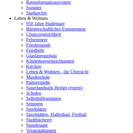
Ratsinformationssystem
Soziales
Stadtarchiv
Leben & Wohnen
950 Jahre Hademare
Bürgerschaftliches Engagement
Chancengleichheit
Felsenmeer
Friedenspark
Friedhöfe
Glasfaserausbau
Kindertageseinrichtungen
Kirchen
Leben & Wohnen - die Übersicht
Musikschule
Partnerstädte
Sauerlandpark Hemer (extern)
Schulen
Selbsthilfegruppen
Senioren
Spielplätze
Sportstätten, Hallenbad, Freibad
Stadtbücherei
Standesamt
Veranstaltungen