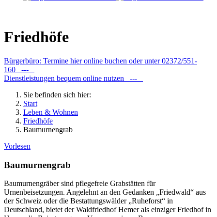
Friedhöfe
Bürgerbüro: Termine hier online buchen oder unter 02372/551-
160 ---
Dienstleistungen bequem online nutzen ---
Sie befinden sich hier:
Start
Leben & Wohnen
Friedhöfe
Baumurnengrab
Vorlesen
Baumurnengrab
Baumurnengräber sind pflegefreie Grabstät­ten für
Urnenbeisetzungen. Angelehnt an den Gedanken „Friedwald“ aus
der Schweiz oder die Bestattungswälder „Ruheforst“ in
Deutschland, bietet der Waldfriedhof Hemer als einziger Friedhof in