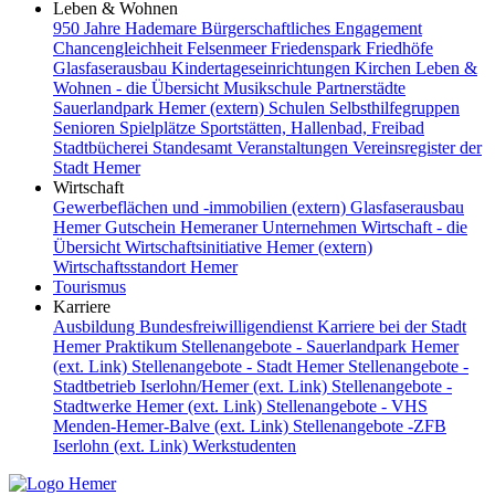
Leben & Wohnen
950 Jahre Hademare
Bürgerschaftliches Engagement
Chancengleichheit
Felsenmeer
Friedenspark
Friedhöfe
Glasfaserausbau
Kindertageseinrichtungen
Kirchen
Leben &
Wohnen - die Übersicht
Musikschule
Partnerstädte
Sauerlandpark Hemer (extern)
Schulen
Selbsthilfegruppen
Senioren
Spielplätze
Sportstätten, Hallenbad, Freibad
Stadtbücherei
Standesamt
Veranstaltungen
Vereinsregister der
Stadt Hemer
Wirtschaft
Gewerbeflächen und -immobilien (extern)
Glasfaserausbau
Hemer Gutschein
Hemeraner Unternehmen
Wirtschaft - die
Übersicht
Wirtschaftsinitiative Hemer (extern)
Wirtschaftsstandort Hemer
Tourismus
Karriere
Ausbildung
Bundesfreiwilligendienst
Karriere bei der Stadt
Hemer
Praktikum
Stellenangebote - Sauerlandpark Hemer
(ext. Link)
Stellenangebote - Stadt Hemer
Stellenangebote -
Stadtbetrieb Iserlohn/Hemer (ext. Link)
Stellenangebote -
Stadtwerke Hemer (ext. Link)
Stellenangebote - VHS
Menden-Hemer-Balve (ext. Link)
Stellenangebote -ZFB
Iserlohn (ext. Link)
Werkstudenten