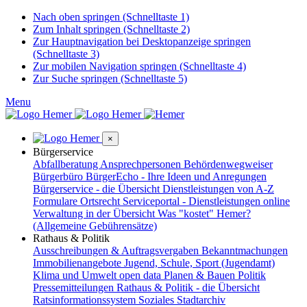
Nach oben springen (Schnelltaste 1)
Zum Inhalt springen (Schnelltaste 2)
Zur Hauptnavigation bei Desktopanzeige springen
(Schnelltaste 3)
Zur mobilen Navigation springen (Schnelltaste 4)
Zur Suche springen (Schnelltaste 5)
Menu
×
Bürgerservice
Abfallberatung
Ansprechpersonen
Behördenwegweiser
Bürgerbüro
BürgerEcho - Ihre Ideen und Anregungen
Bürgerservice - die Übersicht
Dienstleistungen von A-Z
Formulare
Ortsrecht
Serviceportal - Dienstleistungen online
Verwaltung in der Übersicht
Was "kostet" Hemer?
(Allgemeine Gebührensätze)
Rathaus & Politik
Ausschreibungen & Auftragsvergaben
Bekanntmachungen
Immobilienangebote
Jugend, Schule, Sport (Jugendamt)
Klima und Umwelt
open data
Planen & Bauen
Politik
Pressemitteilungen
Rathaus & Politik - die Übersicht
Ratsinformationssystem
Soziales
Stadtarchiv