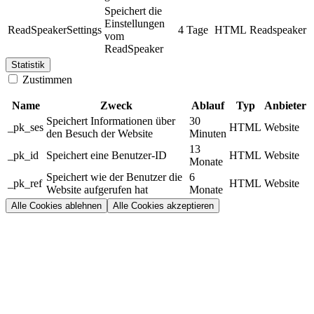
Speichert die
Einstellungen
ReadSpeakerSettings
4 Tage
HTML
Readspeaker
vom
ReadSpeaker
Statistik
Zustimmen
Name
Zweck
Ablauf
Typ
Anbieter
Speichert Informationen über
30
_pk_ses
HTML
Website
den Besuch der Website
Minuten
13
_pk_id
Speichert eine Benutzer-ID
HTML
Website
Monate
Speichert wie der Benutzer die
6
_pk_ref
HTML
Website
Website aufgerufen hat
Monate
Alle Cookies ablehnen
Alle Cookies akzeptieren