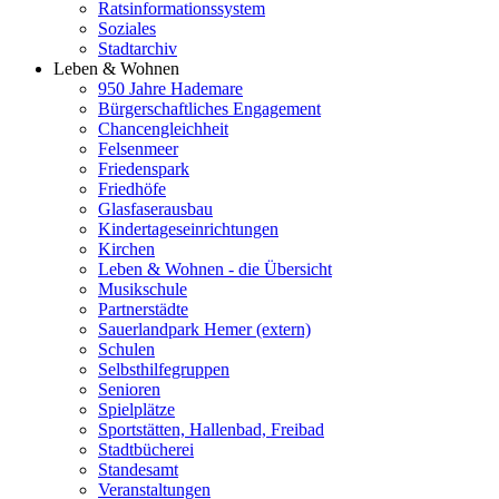
Ratsinformationssystem
Soziales
Stadtarchiv
Leben & Wohnen
950 Jahre Hademare
Bürgerschaftliches Engagement
Chancengleichheit
Felsenmeer
Friedenspark
Friedhöfe
Glasfaserausbau
Kindertageseinrichtungen
Kirchen
Leben & Wohnen - die Übersicht
Musikschule
Partnerstädte
Sauerlandpark Hemer (extern)
Schulen
Selbsthilfegruppen
Senioren
Spielplätze
Sportstätten, Hallenbad, Freibad
Stadtbücherei
Standesamt
Veranstaltungen