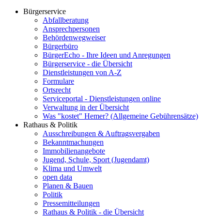
Bürgerservice
Abfallberatung
Ansprechpersonen
Behördenwegweiser
Bürgerbüro
BürgerEcho - Ihre Ideen und Anregungen
Bürgerservice - die Übersicht
Dienstleistungen von A-Z
Formulare
Ortsrecht
Serviceportal - Dienstleistungen online
Verwaltung in der Übersicht
Was "kostet" Hemer? (Allgemeine Gebührensätze)
Rathaus & Politik
Ausschreibungen & Auftragsvergaben
Bekanntmachungen
Immobilienangebote
Jugend, Schule, Sport (Jugendamt)
Klima und Umwelt
open data
Planen & Bauen
Politik
Pressemitteilungen
Rathaus & Politik - die Übersicht