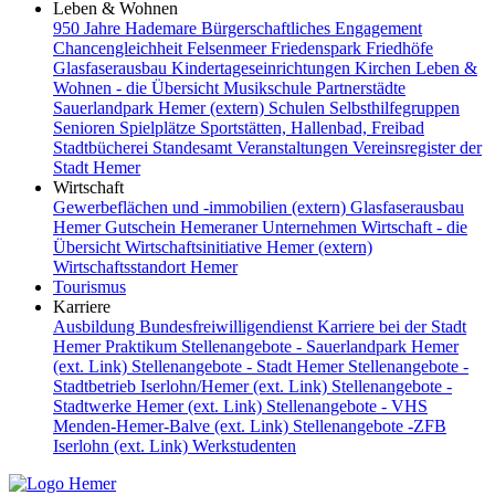
Leben & Wohnen
950 Jahre Hademare
Bürgerschaftliches Engagement
Chancengleichheit
Felsenmeer
Friedenspark
Friedhöfe
Glasfaserausbau
Kindertageseinrichtungen
Kirchen
Leben &
Wohnen - die Übersicht
Musikschule
Partnerstädte
Sauerlandpark Hemer (extern)
Schulen
Selbsthilfegruppen
Senioren
Spielplätze
Sportstätten, Hallenbad, Freibad
Stadtbücherei
Standesamt
Veranstaltungen
Vereinsregister der
Stadt Hemer
Wirtschaft
Gewerbeflächen und -immobilien (extern)
Glasfaserausbau
Hemer Gutschein
Hemeraner Unternehmen
Wirtschaft - die
Übersicht
Wirtschaftsinitiative Hemer (extern)
Wirtschaftsstandort Hemer
Tourismus
Karriere
Ausbildung
Bundesfreiwilligendienst
Karriere bei der Stadt
Hemer
Praktikum
Stellenangebote - Sauerlandpark Hemer
(ext. Link)
Stellenangebote - Stadt Hemer
Stellenangebote -
Stadtbetrieb Iserlohn/Hemer (ext. Link)
Stellenangebote -
Stadtwerke Hemer (ext. Link)
Stellenangebote - VHS
Menden-Hemer-Balve (ext. Link)
Stellenangebote -ZFB
Iserlohn (ext. Link)
Werkstudenten