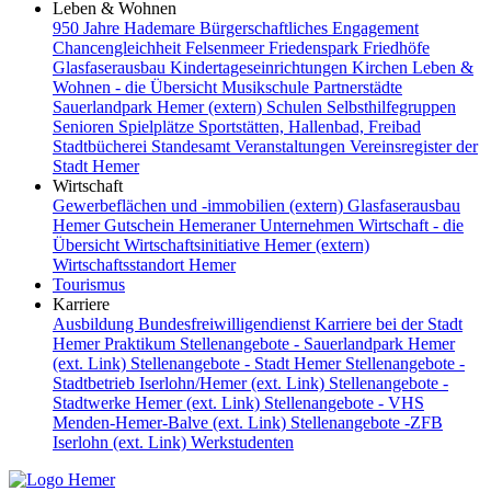
Leben & Wohnen
950 Jahre Hademare
Bürgerschaftliches Engagement
Chancengleichheit
Felsenmeer
Friedenspark
Friedhöfe
Glasfaserausbau
Kindertageseinrichtungen
Kirchen
Leben &
Wohnen - die Übersicht
Musikschule
Partnerstädte
Sauerlandpark Hemer (extern)
Schulen
Selbsthilfegruppen
Senioren
Spielplätze
Sportstätten, Hallenbad, Freibad
Stadtbücherei
Standesamt
Veranstaltungen
Vereinsregister der
Stadt Hemer
Wirtschaft
Gewerbeflächen und -immobilien (extern)
Glasfaserausbau
Hemer Gutschein
Hemeraner Unternehmen
Wirtschaft - die
Übersicht
Wirtschaftsinitiative Hemer (extern)
Wirtschaftsstandort Hemer
Tourismus
Karriere
Ausbildung
Bundesfreiwilligendienst
Karriere bei der Stadt
Hemer
Praktikum
Stellenangebote - Sauerlandpark Hemer
(ext. Link)
Stellenangebote - Stadt Hemer
Stellenangebote -
Stadtbetrieb Iserlohn/Hemer (ext. Link)
Stellenangebote -
Stadtwerke Hemer (ext. Link)
Stellenangebote - VHS
Menden-Hemer-Balve (ext. Link)
Stellenangebote -ZFB
Iserlohn (ext. Link)
Werkstudenten