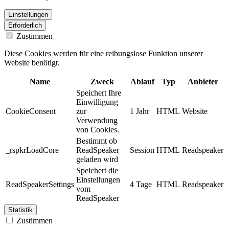
Einstellungen
Erforderlich
Zustimmen
Diese Cookies werden für eine reibungslose Funktion unserer
Website benötigt.
Name
Zweck
Ablauf
Typ
Anbieter
Speichert Ihre
Einwilligung
CookieConsent
zur
1 Jahr
HTML
Website
Verwendung
von Cookies.
Bestimmt ob
_rspkrLoadCore
ReadSpeaker
Session
HTML
Readspeaker
geladen wird
Speichert die
Einstellungen
ReadSpeakerSettings
4 Tage
HTML
Readspeaker
vom
ReadSpeaker
Statistik
Zustimmen