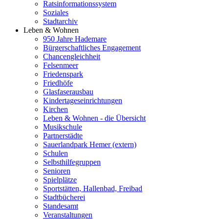
Ratsinformationssystem
Soziales
Stadtarchiv
Leben & Wohnen
950 Jahre Hademare
Bürgerschaftliches Engagement
Chancengleichheit
Felsenmeer
Friedenspark
Friedhöfe
Glasfaserausbau
Kindertageseinrichtungen
Kirchen
Leben & Wohnen - die Übersicht
Musikschule
Partnerstädte
Sauerlandpark Hemer (extern)
Schulen
Selbsthilfegruppen
Senioren
Spielplätze
Sportstätten, Hallenbad, Freibad
Stadtbücherei
Standesamt
Veranstaltungen