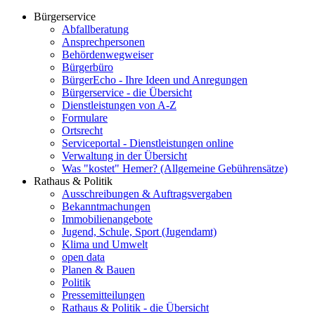
Bürgerservice
Abfallberatung
Ansprechpersonen
Behördenwegweiser
Bürgerbüro
BürgerEcho - Ihre Ideen und Anregungen
Bürgerservice - die Übersicht
Dienstleistungen von A-Z
Formulare
Ortsrecht
Serviceportal - Dienstleistungen online
Verwaltung in der Übersicht
Was "kostet" Hemer? (Allgemeine Gebührensätze)
Rathaus & Politik
Ausschreibungen & Auftragsvergaben
Bekanntmachungen
Immobilienangebote
Jugend, Schule, Sport (Jugendamt)
Klima und Umwelt
open data
Planen & Bauen
Politik
Pressemitteilungen
Rathaus & Politik - die Übersicht