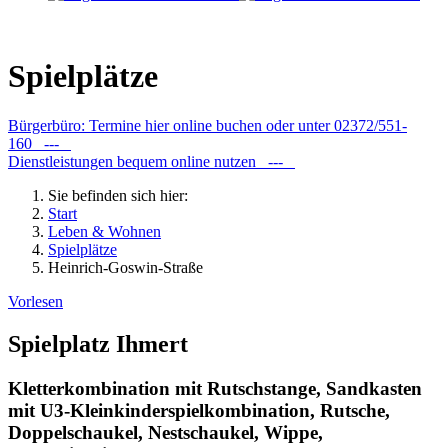
Spielplätze
Bürgerbüro: Termine hier online buchen oder unter 02372/551-
160 ---
Dienstleistungen bequem online nutzen ---
Sie befinden sich hier:
Start
Leben & Wohnen
Spielplätze
Heinrich-Goswin-Straße
Vorlesen
Spielplatz Ihmert
Kletterkombination mit Rutschstange, Sandkasten
mit U3-Kleinkinderspielkombination, Rutsche,
Doppelschaukel, Nestschaukel, Wippe,