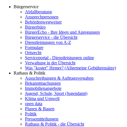
Bürgerservice
Abfallberatung
Ansprechpersonen
Behördenwegweiser
Bürgerbüro
BürgerEcho - Ihre Ideen und Anregungen
Bürgerservice - die Übersicht
Dienstleistungen von A-Z
Formulare
Ortsrecht
Serviceportal - Dienstleistungen online
Verwaltung in der Übersicht
Was "kostet" Hemer? (Allgemeine Gebührensätze)
Rathaus & Politik
Ausschreibungen & Auftragsvergaben
Bekanntmachungen
Immobilienangebote
Jugend, Schule, Sport (Jugendamt)
Klima und Umwelt
open data
Planen & Bauen
Politik
Pressemitteilungen
Rathaus & Politik - die Übersicht