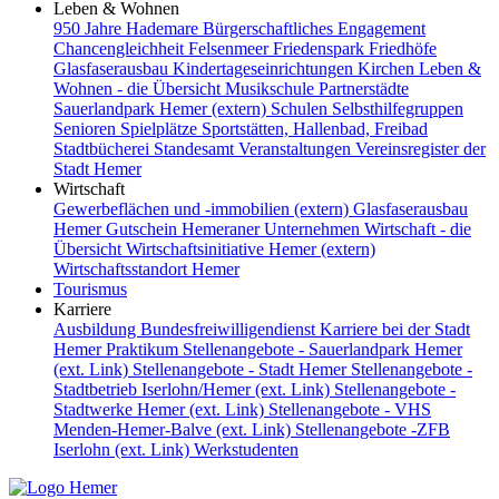
Leben & Wohnen
950 Jahre Hademare
Bürgerschaftliches Engagement
Chancengleichheit
Felsenmeer
Friedenspark
Friedhöfe
Glasfaserausbau
Kindertageseinrichtungen
Kirchen
Leben &
Wohnen - die Übersicht
Musikschule
Partnerstädte
Sauerlandpark Hemer (extern)
Schulen
Selbsthilfegruppen
Senioren
Spielplätze
Sportstätten, Hallenbad, Freibad
Stadtbücherei
Standesamt
Veranstaltungen
Vereinsregister der
Stadt Hemer
Wirtschaft
Gewerbeflächen und -immobilien (extern)
Glasfaserausbau
Hemer Gutschein
Hemeraner Unternehmen
Wirtschaft - die
Übersicht
Wirtschaftsinitiative Hemer (extern)
Wirtschaftsstandort Hemer
Tourismus
Karriere
Ausbildung
Bundesfreiwilligendienst
Karriere bei der Stadt
Hemer
Praktikum
Stellenangebote - Sauerlandpark Hemer
(ext. Link)
Stellenangebote - Stadt Hemer
Stellenangebote -
Stadtbetrieb Iserlohn/Hemer (ext. Link)
Stellenangebote -
Stadtwerke Hemer (ext. Link)
Stellenangebote - VHS
Menden-Hemer-Balve (ext. Link)
Stellenangebote -ZFB
Iserlohn (ext. Link)
Werkstudenten