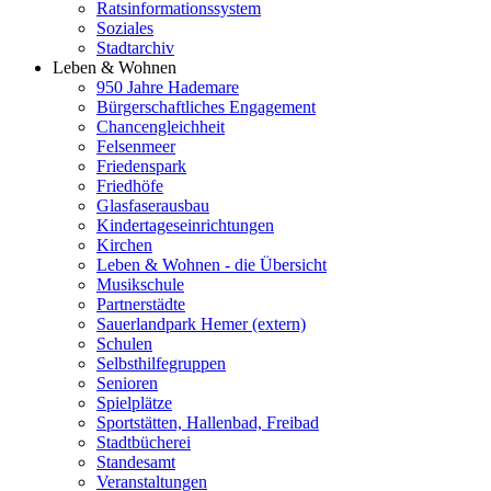
Ratsinformationssystem
Soziales
Stadtarchiv
Leben & Wohnen
950 Jahre Hademare
Bürgerschaftliches Engagement
Chancengleichheit
Felsenmeer
Friedenspark
Friedhöfe
Glasfaserausbau
Kindertageseinrichtungen
Kirchen
Leben & Wohnen - die Übersicht
Musikschule
Partnerstädte
Sauerlandpark Hemer (extern)
Schulen
Selbsthilfegruppen
Senioren
Spielplätze
Sportstätten, Hallenbad, Freibad
Stadtbücherei
Standesamt
Veranstaltungen