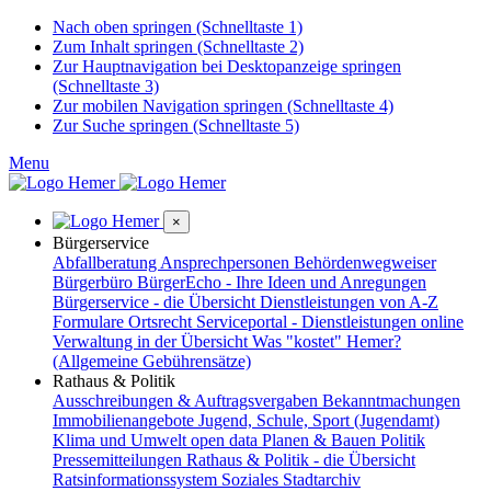
Nach oben springen (Schnelltaste 1)
Zum Inhalt springen (Schnelltaste 2)
Zur Hauptnavigation bei Desktopanzeige springen
(Schnelltaste 3)
Zur mobilen Navigation springen (Schnelltaste 4)
Zur Suche springen (Schnelltaste 5)
Menu
×
Bürgerservice
Abfallberatung
Ansprechpersonen
Behördenwegweiser
Bürgerbüro
BürgerEcho - Ihre Ideen und Anregungen
Bürgerservice - die Übersicht
Dienstleistungen von A-Z
Formulare
Ortsrecht
Serviceportal - Dienstleistungen online
Verwaltung in der Übersicht
Was "kostet" Hemer?
(Allgemeine Gebührensätze)
Rathaus & Politik
Ausschreibungen & Auftragsvergaben
Bekanntmachungen
Immobilienangebote
Jugend, Schule, Sport (Jugendamt)
Klima und Umwelt
open data
Planen & Bauen
Politik
Pressemitteilungen
Rathaus & Politik - die Übersicht
Ratsinformationssystem
Soziales
Stadtarchiv