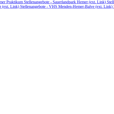
emer
Praktikum
Stellenangebote - Sauerlandpark Hemer (ext. Link)
Stel
 (ext. Link)
Stellenangebote - VHS Menden-Hemer-Balve (ext. Link)