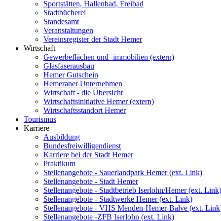
Sportstätten, Hallenbad, Freibad
Stadtbücherei
Standesamt
Veranstaltungen
Vereinsregister der Stadt Hemer
Wirtschaft
Gewerbeflächen und -immobilien (extern)
Glasfaserausbau
Hemer Gutschein
Hemeraner Unternehmen
Wirtschaft - die Übersicht
Wirtschaftsinitiative Hemer (extern)
Wirtschaftsstandort Hemer
Tourismus
Karriere
Ausbildung
Bundesfreiwilligendienst
Karriere bei der Stadt Hemer
Praktikum
Stellenangebote - Sauerlandpark Hemer (ext. Link)
Stellenangebote - Stadt Hemer
Stellenangebote - Stadtbetrieb Iserlohn/Hemer (ext. Link
Stellenangebote - Stadtwerke Hemer (ext. Link)
Stellenangebote - VHS Menden-Hemer-Balve (ext. Link
Stellenangebote -ZFB Iserlohn (ext. Link)