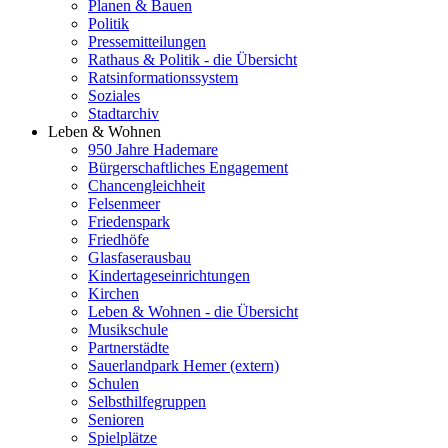
Planen & Bauen
Politik
Pressemitteilungen
Rathaus & Politik - die Übersicht
Ratsinformationssystem
Soziales
Stadtarchiv
Leben & Wohnen
950 Jahre Hademare
Bürgerschaftliches Engagement
Chancengleichheit
Felsenmeer
Friedenspark
Friedhöfe
Glasfaserausbau
Kindertageseinrichtungen
Kirchen
Leben & Wohnen - die Übersicht
Musikschule
Partnerstädte
Sauerlandpark Hemer (extern)
Schulen
Selbsthilfegruppen
Senioren
Spielplätze