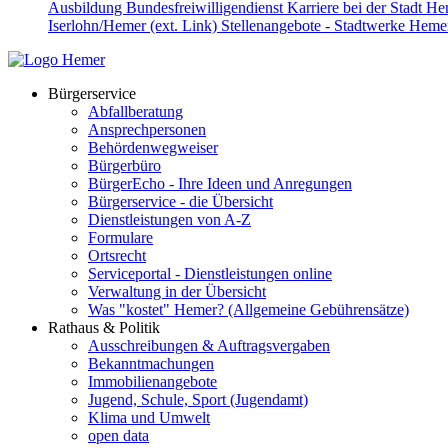
Ausbildung
Bundesfreiwilligendienst
Karriere bei der Stadt H
Iserlohn/Hemer (ext. Link)
Stellenangebote - Stadtwerke Hemer
Bürgerservice
Abfallberatung
Ansprechpersonen
Behördenwegweiser
Bürgerbüro
BürgerEcho - Ihre Ideen und Anregungen
Bürgerservice - die Übersicht
Dienstleistungen von A-Z
Formulare
Ortsrecht
Serviceportal - Dienstleistungen online
Verwaltung in der Übersicht
Was "kostet" Hemer? (Allgemeine Gebührensätze)
Rathaus & Politik
Ausschreibungen & Auftragsvergaben
Bekanntmachungen
Immobilienangebote
Jugend, Schule, Sport (Jugendamt)
Klima und Umwelt
open data