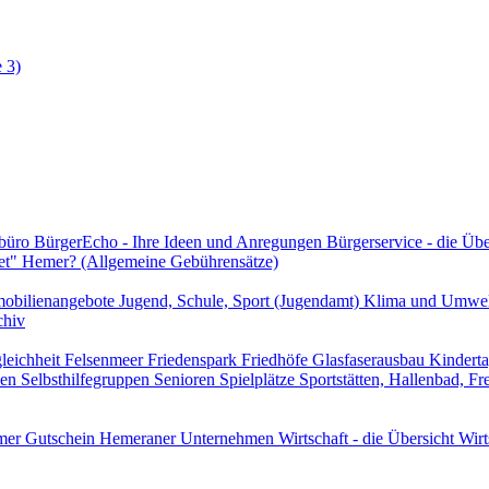
 3)
rbüro
BürgerEcho - Ihre Ideen und Anregungen
Bürgerservice - die Üb
et" Hemer? (Allgemeine Gebührensätze)
obilienangebote
Jugend, Schule, Sport (Jugendamt)
Klima und Umwe
chiv
leichheit
Felsenmeer
Friedenspark
Friedhöfe
Glasfaserausbau
Kindert
len
Selbsthilfegruppen
Senioren
Spielplätze
Sportstätten, Hallenbad, F
er Gutschein
Hemeraner Unternehmen
Wirtschaft - die Übersicht
Wirt