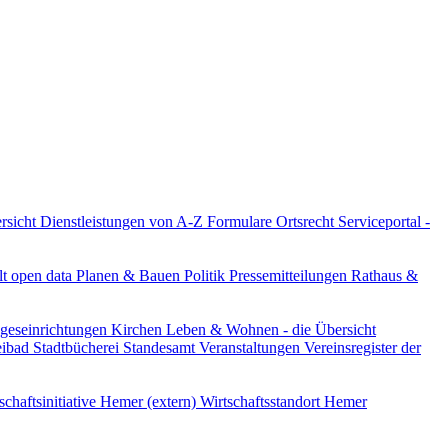
ersicht
Dienstleistungen von A-Z
Formulare
Ortsrecht
Serviceportal -
lt
open data
Planen & Bauen
Politik
Pressemitteilungen
Rathaus &
ageseinrichtungen
Kirchen
Leben & Wohnen - die Übersicht
reibad
Stadtbücherei
Standesamt
Veranstaltungen
Vereinsregister der
schaftsinitiative Hemer (extern)
Wirtschaftsstandort Hemer