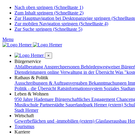
Nach oben springen (Schnelltaste 1)
Zum Inhalt springen (Schnelltaste 2)
Zur Hauptnavigation bei Desktopanzeige springen (Schnelltaste
Zur mobilen Navigation springen (Schnelltaste 4)
Zur Suche springen (Schnelltaste 5)
Menu
×
Bürgerservice
Abfallberatung
Ansprechpersonen
Behördenwegweiser
Bürge
Dienstleistungen online
Verwaltung in der Übersicht
Was "kost
Rathaus & Politik
Ausschreibungen & Auftragsvergaben
Bekanntmachungen
Imm
Politik - die Übersicht
Ratsinformationssystem
Soziales
Stadtar
Leben & Wohnen
950 Jahre Hademare
Bürgerschaftliches Engagement
Chanceng
Musikschule
Partnerstädte
Sauerlandpark Hemer (extern)
Schu
Stadt Hemer
Wirtschaft
Gewerbeflächen und -immobilien (extern)
Glasfaserausbau
Hem
Tourismus
Karriere