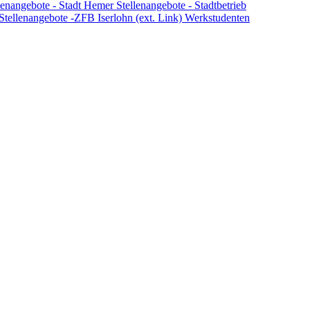
lenangebote - Stadt Hemer
Stellenangebote - Stadtbetrieb
Stellenangebote -ZFB Iserlohn (ext. Link)
Werkstudenten