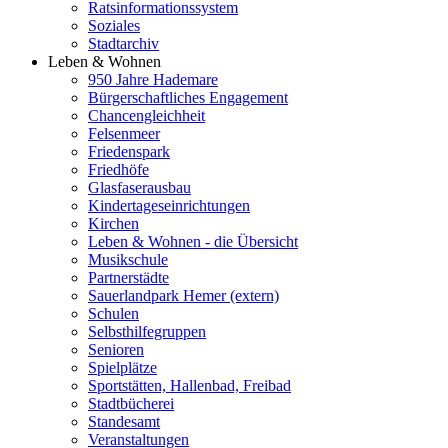
Ratsinformationssystem
Soziales
Stadtarchiv
Leben & Wohnen
950 Jahre Hademare
Bürgerschaftliches Engagement
Chancengleichheit
Felsenmeer
Friedenspark
Friedhöfe
Glasfaserausbau
Kindertageseinrichtungen
Kirchen
Leben & Wohnen - die Übersicht
Musikschule
Partnerstädte
Sauerlandpark Hemer (extern)
Schulen
Selbsthilfegruppen
Senioren
Spielplätze
Sportstätten, Hallenbad, Freibad
Stadtbücherei
Standesamt
Veranstaltungen