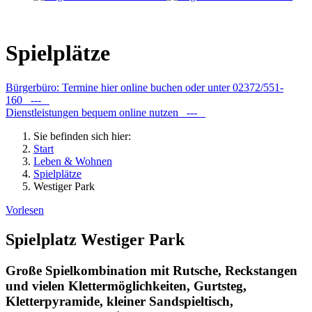
Spielplätze
Bürgerbüro: Termine hier online buchen oder unter 02372/551-
160 ---
Dienstleistungen bequem online nutzen ---
Sie befinden sich hier:
Start
Leben & Wohnen
Spielplätze
Westiger Park
Vorlesen
Spielplatz Westiger Park
Große Spielkombination mit Rutsche, Reckstangen
und vielen Klettermöglichkeiten, Gurtsteg,
Kletterpyramide, kleiner Sandspieltisch,