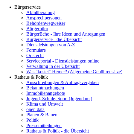
Bürgerservice
Abfallberatung
Ansprechpersonen
Behördenwegweiser
Bürgerbüro
BürgerEcho - Ihre Ideen und Anregungen
Bürgerservice - die Übersicht
Dienstleistungen von A-Z
Formulare
Ortsrecht
Serviceportal - Dienstleistungen online
Verwaltung in der Übersicht
Was "kostet" Hemer? (Allgemeine Gebührensätze)
Rathaus & Politik
Ausschreibungen & Auftragsvergaben
Bekanntmachungen
Immobilienangebote
Jugend, Schule, Sport (Jugendamt)
Klima und Umwelt
open data
Planen & Bauen
Politik
Pressemitteilungen
Rathaus & Politik - die Übersicht