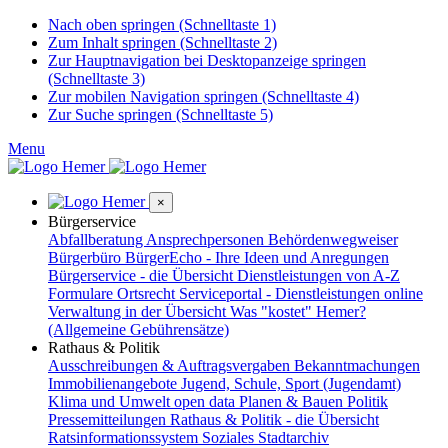
Nach oben springen (Schnelltaste 1)
Zum Inhalt springen (Schnelltaste 2)
Zur Hauptnavigation bei Desktopanzeige springen
(Schnelltaste 3)
Zur mobilen Navigation springen (Schnelltaste 4)
Zur Suche springen (Schnelltaste 5)
Menu
×
Bürgerservice
Abfallberatung
Ansprechpersonen
Behördenwegweiser
Bürgerbüro
BürgerEcho - Ihre Ideen und Anregungen
Bürgerservice - die Übersicht
Dienstleistungen von A-Z
Formulare
Ortsrecht
Serviceportal - Dienstleistungen online
Verwaltung in der Übersicht
Was "kostet" Hemer?
(Allgemeine Gebührensätze)
Rathaus & Politik
Ausschreibungen & Auftragsvergaben
Bekanntmachungen
Immobilienangebote
Jugend, Schule, Sport (Jugendamt)
Klima und Umwelt
open data
Planen & Bauen
Politik
Pressemitteilungen
Rathaus & Politik - die Übersicht
Ratsinformationssystem
Soziales
Stadtarchiv