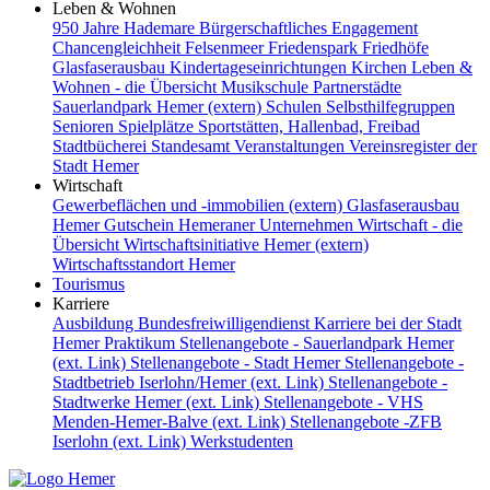
Leben & Wohnen
950 Jahre Hademare
Bürgerschaftliches Engagement
Chancengleichheit
Felsenmeer
Friedenspark
Friedhöfe
Glasfaserausbau
Kindertageseinrichtungen
Kirchen
Leben &
Wohnen - die Übersicht
Musikschule
Partnerstädte
Sauerlandpark Hemer (extern)
Schulen
Selbsthilfegruppen
Senioren
Spielplätze
Sportstätten, Hallenbad, Freibad
Stadtbücherei
Standesamt
Veranstaltungen
Vereinsregister der
Stadt Hemer
Wirtschaft
Gewerbeflächen und -immobilien (extern)
Glasfaserausbau
Hemer Gutschein
Hemeraner Unternehmen
Wirtschaft - die
Übersicht
Wirtschaftsinitiative Hemer (extern)
Wirtschaftsstandort Hemer
Tourismus
Karriere
Ausbildung
Bundesfreiwilligendienst
Karriere bei der Stadt
Hemer
Praktikum
Stellenangebote - Sauerlandpark Hemer
(ext. Link)
Stellenangebote - Stadt Hemer
Stellenangebote -
Stadtbetrieb Iserlohn/Hemer (ext. Link)
Stellenangebote -
Stadtwerke Hemer (ext. Link)
Stellenangebote - VHS
Menden-Hemer-Balve (ext. Link)
Stellenangebote -ZFB
Iserlohn (ext. Link)
Werkstudenten