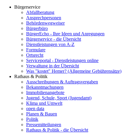
Bürgerservice
Abfallberatung
Ansprechpersonen
Behördenwegweiser
Bürgerbüro
BürgerEcho - Ihre Ideen und Anregungen
Bürgerservice - die Übersicht
Dienstleistungen von A-Z
Formulare
Ortsrecht
Serviceportal - Dienstleistungen online
Verwaltung in der Übersicht
Was "kostet" Hemer? (Allgemeine Gebührensätze)
Rathaus & Politik
Ausschreibungen & Auftragsvergaben
Bekanntmachungen
Immobilienangebote
Jugend, Schule, Sport (Jugendamt)
Klima und Umwelt
open data
Planen & Bauen
Politik
Pressemitteilungen
Rathaus & Politik - die Übersicht