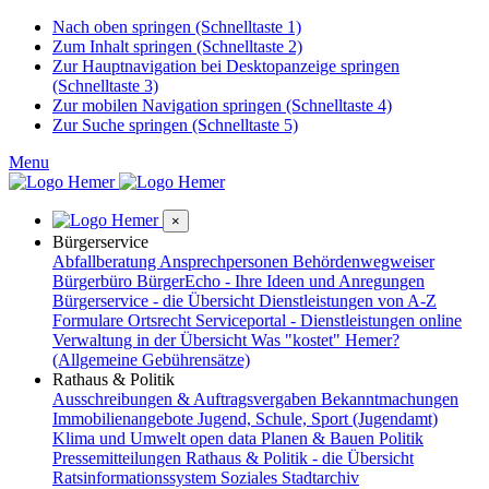
Nach oben springen (Schnelltaste 1)
Zum Inhalt springen (Schnelltaste 2)
Zur Hauptnavigation bei Desktopanzeige springen
(Schnelltaste 3)
Zur mobilen Navigation springen (Schnelltaste 4)
Zur Suche springen (Schnelltaste 5)
Menu
×
Bürgerservice
Abfallberatung
Ansprechpersonen
Behördenwegweiser
Bürgerbüro
BürgerEcho - Ihre Ideen und Anregungen
Bürgerservice - die Übersicht
Dienstleistungen von A-Z
Formulare
Ortsrecht
Serviceportal - Dienstleistungen online
Verwaltung in der Übersicht
Was "kostet" Hemer?
(Allgemeine Gebührensätze)
Rathaus & Politik
Ausschreibungen & Auftragsvergaben
Bekanntmachungen
Immobilienangebote
Jugend, Schule, Sport (Jugendamt)
Klima und Umwelt
open data
Planen & Bauen
Politik
Pressemitteilungen
Rathaus & Politik - die Übersicht
Ratsinformationssystem
Soziales
Stadtarchiv