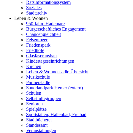
Ratsinformationssystem
Soziales
Stadtarchiv
Leben & Wohnen
950 Jahre Hademare
Bürgerschaftliches Engagement
Chancengleichheit
Felsenmeer
Friedenspark
Friedhöfe
Glasfaserausbau
Kindertageseinrichtungen
Kirchen
Leben & Wohnen - die Übersicht
Musikschule
Partnerstädte
Sauerlandpark Hemer (extern)
Schulen
Selbsthilfegruppen
Senioren
Spielplätze
Sportstätten, Hallenbad, Freibad
Stadtbücherei
Standesamt
Veranstaltungen