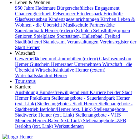
Leben & Wohnen
950 Jahre Hademare
Bürgerschaftliches Engagement
Chancengleichheit
Felsenmeer
Friedenspark
Friedhöfe
Glasfaserausbau
Kindertageseinrichtungen
Kirchen
Leben &
Wohnen - die Übersicht
Musikschule
Partnerstädte
Sauerlandpark Hemer (extern)
Schulen
Selbsthilfegruppen
Senioren
Spielplätze
Sportstätten, Hallenbad, Freibad
Stadtbücherei
Standesamt
Veranstaltungen
Vereinsregister der
Stadt Hemer
Wirtschaft
Gewerbeflächen und -immobilien (extern)
Glasfaserausbau
Hemer Gutschein
Hemeraner Unternehmen
Wirtschaft - die
Übersicht
Wirtschaftsinitiative Hemer (extern)
Wirtschaftsstandort Hemer
Tourismus
Karriere
Ausbildung
Bundesfreiwilligendienst
Karriere bei der Stadt
Hemer
Praktikum
Stellenangebote - Sauerlandpark Hemer
(ext. Link)
Stellenangebote - Stadt Hemer
Stellenangebote -
Stadtbetrieb Iserlohn/Hemer (ext. Link)
Stellenangebote -
Stadtwerke Hemer (ext. Link)
Stellenangebote - VHS
Menden-Hemer-Balve (ext. Link)
Stellenangebote -ZFB
Iserlohn (ext. Link)
Werkstudenten