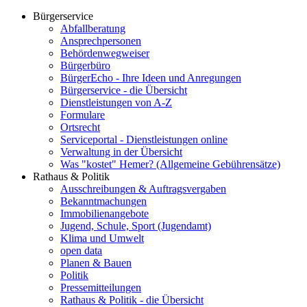
Bürgerservice
Abfallberatung
Ansprechpersonen
Behördenwegweiser
Bürgerbüro
BürgerEcho - Ihre Ideen und Anregungen
Bürgerservice - die Übersicht
Dienstleistungen von A-Z
Formulare
Ortsrecht
Serviceportal - Dienstleistungen online
Verwaltung in der Übersicht
Was "kostet" Hemer? (Allgemeine Gebührensätze)
Rathaus & Politik
Ausschreibungen & Auftragsvergaben
Bekanntmachungen
Immobilienangebote
Jugend, Schule, Sport (Jugendamt)
Klima und Umwelt
open data
Planen & Bauen
Politik
Pressemitteilungen
Rathaus & Politik - die Übersicht