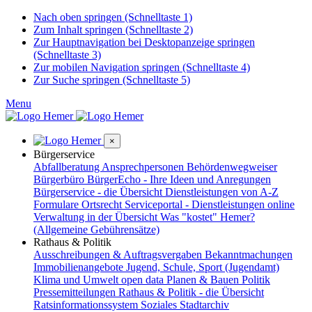
Nach oben springen (Schnelltaste 1)
Zum Inhalt springen (Schnelltaste 2)
Zur Hauptnavigation bei Desktopanzeige springen
(Schnelltaste 3)
Zur mobilen Navigation springen (Schnelltaste 4)
Zur Suche springen (Schnelltaste 5)
Menu
×
Bürgerservice
Abfallberatung
Ansprechpersonen
Behördenwegweiser
Bürgerbüro
BürgerEcho - Ihre Ideen und Anregungen
Bürgerservice - die Übersicht
Dienstleistungen von A-Z
Formulare
Ortsrecht
Serviceportal - Dienstleistungen online
Verwaltung in der Übersicht
Was "kostet" Hemer?
(Allgemeine Gebührensätze)
Rathaus & Politik
Ausschreibungen & Auftragsvergaben
Bekanntmachungen
Immobilienangebote
Jugend, Schule, Sport (Jugendamt)
Klima und Umwelt
open data
Planen & Bauen
Politik
Pressemitteilungen
Rathaus & Politik - die Übersicht
Ratsinformationssystem
Soziales
Stadtarchiv