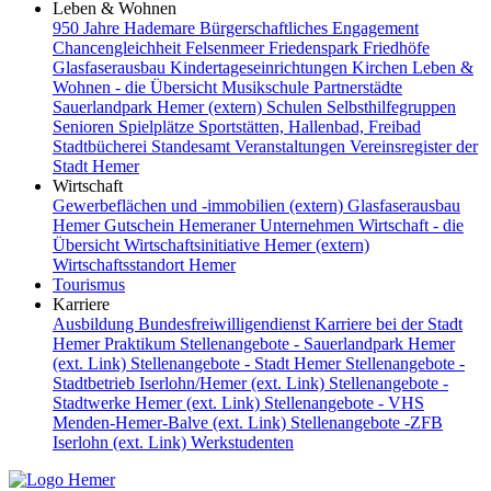
Leben & Wohnen
950 Jahre Hademare
Bürgerschaftliches Engagement
Chancengleichheit
Felsenmeer
Friedenspark
Friedhöfe
Glasfaserausbau
Kindertageseinrichtungen
Kirchen
Leben &
Wohnen - die Übersicht
Musikschule
Partnerstädte
Sauerlandpark Hemer (extern)
Schulen
Selbsthilfegruppen
Senioren
Spielplätze
Sportstätten, Hallenbad, Freibad
Stadtbücherei
Standesamt
Veranstaltungen
Vereinsregister der
Stadt Hemer
Wirtschaft
Gewerbeflächen und -immobilien (extern)
Glasfaserausbau
Hemer Gutschein
Hemeraner Unternehmen
Wirtschaft - die
Übersicht
Wirtschaftsinitiative Hemer (extern)
Wirtschaftsstandort Hemer
Tourismus
Karriere
Ausbildung
Bundesfreiwilligendienst
Karriere bei der Stadt
Hemer
Praktikum
Stellenangebote - Sauerlandpark Hemer
(ext. Link)
Stellenangebote - Stadt Hemer
Stellenangebote -
Stadtbetrieb Iserlohn/Hemer (ext. Link)
Stellenangebote -
Stadtwerke Hemer (ext. Link)
Stellenangebote - VHS
Menden-Hemer-Balve (ext. Link)
Stellenangebote -ZFB
Iserlohn (ext. Link)
Werkstudenten