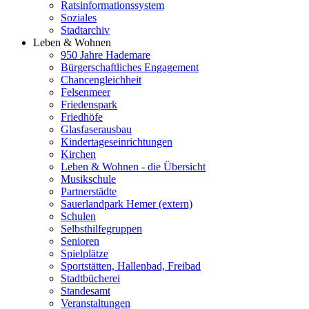
Ratsinformationssystem
Soziales
Stadtarchiv
Leben & Wohnen
950 Jahre Hademare
Bürgerschaftliches Engagement
Chancengleichheit
Felsenmeer
Friedenspark
Friedhöfe
Glasfaserausbau
Kindertageseinrichtungen
Kirchen
Leben & Wohnen - die Übersicht
Musikschule
Partnerstädte
Sauerlandpark Hemer (extern)
Schulen
Selbsthilfegruppen
Senioren
Spielplätze
Sportstätten, Hallenbad, Freibad
Stadtbücherei
Standesamt
Veranstaltungen