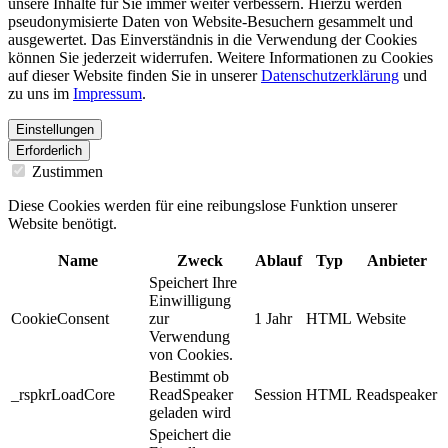
unsere Inhalte für Sie immer weiter verbessern. Hierzu werden
pseudonymisierte Daten von Website-Besuchern gesammelt und
ausgewertet. Das Einverständnis in die Verwendung der Cookies
können Sie jederzeit widerrufen. Weitere Informationen zu Cookies
auf dieser Website finden Sie in unserer
Datenschutzerklärung
und
zu uns im
Impressum
.
Einstellungen
Erforderlich
Zustimmen
Diese Cookies werden für eine reibungslose Funktion unserer
Website benötigt.
Name
Zweck
Ablauf
Typ
Anbieter
Speichert Ihre
Einwilligung
CookieConsent
zur
1 Jahr
HTML
Website
Verwendung
von Cookies.
Bestimmt ob
_rspkrLoadCore
ReadSpeaker
Session
HTML
Readspeaker
geladen wird
Speichert die