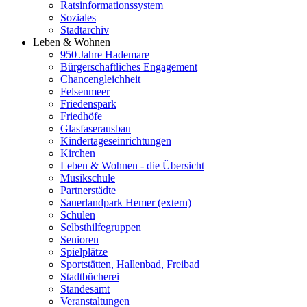
Ratsinformationssystem
Soziales
Stadtarchiv
Leben & Wohnen
950 Jahre Hademare
Bürgerschaftliches Engagement
Chancengleichheit
Felsenmeer
Friedenspark
Friedhöfe
Glasfaserausbau
Kindertageseinrichtungen
Kirchen
Leben & Wohnen - die Übersicht
Musikschule
Partnerstädte
Sauerlandpark Hemer (extern)
Schulen
Selbsthilfegruppen
Senioren
Spielplätze
Sportstätten, Hallenbad, Freibad
Stadtbücherei
Standesamt
Veranstaltungen