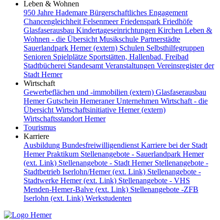
Leben & Wohnen
950 Jahre Hademare
Bürgerschaftliches Engagement
Chancengleichheit
Felsenmeer
Friedenspark
Friedhöfe
Glasfaserausbau
Kindertageseinrichtungen
Kirchen
Leben &
Wohnen - die Übersicht
Musikschule
Partnerstädte
Sauerlandpark Hemer (extern)
Schulen
Selbsthilfegruppen
Senioren
Spielplätze
Sportstätten, Hallenbad, Freibad
Stadtbücherei
Standesamt
Veranstaltungen
Vereinsregister der
Stadt Hemer
Wirtschaft
Gewerbeflächen und -immobilien (extern)
Glasfaserausbau
Hemer Gutschein
Hemeraner Unternehmen
Wirtschaft - die
Übersicht
Wirtschaftsinitiative Hemer (extern)
Wirtschaftsstandort Hemer
Tourismus
Karriere
Ausbildung
Bundesfreiwilligendienst
Karriere bei der Stadt
Hemer
Praktikum
Stellenangebote - Sauerlandpark Hemer
(ext. Link)
Stellenangebote - Stadt Hemer
Stellenangebote -
Stadtbetrieb Iserlohn/Hemer (ext. Link)
Stellenangebote -
Stadtwerke Hemer (ext. Link)
Stellenangebote - VHS
Menden-Hemer-Balve (ext. Link)
Stellenangebote -ZFB
Iserlohn (ext. Link)
Werkstudenten