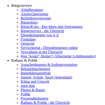
Bürgerservice
Abfallberatung
Ansprechpersonen
Behördenwegweiser
Bürgerbüro
BürgerEcho - Ihre Ideen und Anregungen
Bürgerservice - die Übersicht
Dienstleistungen von A-Z
Formulare
Ortsrecht
Serviceportal - Dienstleistungen online
Verwaltung in der Übersicht
Was "kostet" Hemer? (Allgemeine Gebührensätze)
Rathaus & Politik
Ausschreibungen & Auftragsvergaben
Bekanntmachungen
Immobilienangebote
Jugend, Schule, Sport (Jugendamt)
Klima und Umwelt
open data
Planen & Bauen
Politik
Pressemitteilungen
Rathaus & Politik - die Übersicht