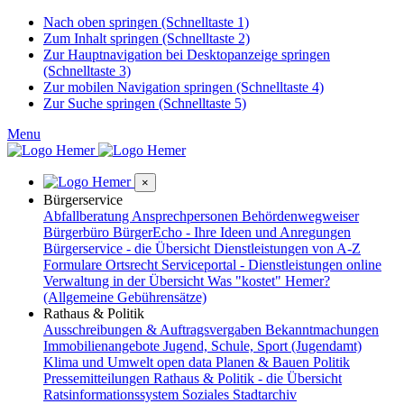
Nach oben springen (Schnelltaste 1)
Zum Inhalt springen (Schnelltaste 2)
Zur Hauptnavigation bei Desktopanzeige springen
(Schnelltaste 3)
Zur mobilen Navigation springen (Schnelltaste 4)
Zur Suche springen (Schnelltaste 5)
Menu
×
Bürgerservice
Abfallberatung
Ansprechpersonen
Behördenwegweiser
Bürgerbüro
BürgerEcho - Ihre Ideen und Anregungen
Bürgerservice - die Übersicht
Dienstleistungen von A-Z
Formulare
Ortsrecht
Serviceportal - Dienstleistungen online
Verwaltung in der Übersicht
Was "kostet" Hemer?
(Allgemeine Gebührensätze)
Rathaus & Politik
Ausschreibungen & Auftragsvergaben
Bekanntmachungen
Immobilienangebote
Jugend, Schule, Sport (Jugendamt)
Klima und Umwelt
open data
Planen & Bauen
Politik
Pressemitteilungen
Rathaus & Politik - die Übersicht
Ratsinformationssystem
Soziales
Stadtarchiv