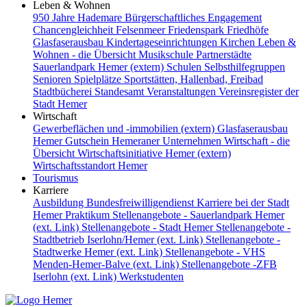
Leben & Wohnen
950 Jahre Hademare
Bürgerschaftliches Engagement
Chancengleichheit
Felsenmeer
Friedenspark
Friedhöfe
Glasfaserausbau
Kindertageseinrichtungen
Kirchen
Leben &
Wohnen - die Übersicht
Musikschule
Partnerstädte
Sauerlandpark Hemer (extern)
Schulen
Selbsthilfegruppen
Senioren
Spielplätze
Sportstätten, Hallenbad, Freibad
Stadtbücherei
Standesamt
Veranstaltungen
Vereinsregister der
Stadt Hemer
Wirtschaft
Gewerbeflächen und -immobilien (extern)
Glasfaserausbau
Hemer Gutschein
Hemeraner Unternehmen
Wirtschaft - die
Übersicht
Wirtschaftsinitiative Hemer (extern)
Wirtschaftsstandort Hemer
Tourismus
Karriere
Ausbildung
Bundesfreiwilligendienst
Karriere bei der Stadt
Hemer
Praktikum
Stellenangebote - Sauerlandpark Hemer
(ext. Link)
Stellenangebote - Stadt Hemer
Stellenangebote -
Stadtbetrieb Iserlohn/Hemer (ext. Link)
Stellenangebote -
Stadtwerke Hemer (ext. Link)
Stellenangebote - VHS
Menden-Hemer-Balve (ext. Link)
Stellenangebote -ZFB
Iserlohn (ext. Link)
Werkstudenten