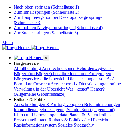
Nach oben springen (Schnelltaste 1)
Zum Inhalt springen (Schnelltaste 2)
Zur Hauptnavigation bei Desktopanzeige springen
(Schnelltaste 3)
Zur mobilen Navigation springen (Schnelltaste 4)
Zur Suche springen (Schnelltaste 5)
Menu
×
Bürgerservice
Abfallberatung
Ansprechpersonen
Behördenwegweiser
Bürgerbüro
BürgerEcho - Ihre Ideen und Anregungen
Bürgerservice - die Übersicht
Dienstleistungen von A-Z
Formulare
Ortsrecht
Serviceportal - Dienstleistungen online
Verwaltung in der Übersicht
Was "kostet" Hemer?
(Allgemeine Gebührensätze)
Rathaus & Politik
Ausschreibungen & Auftragsvergaben
Bekanntmachungen
Immobilienangebote
Jugend, Schule, Sport (Jugendamt)
Klima und Umwelt
open data
Planen & Bauen
Politik
Pressemitteilungen
Rathaus & Politik - die Übersicht
Ratsinformationssystem
Soziales
Stadtarchiv