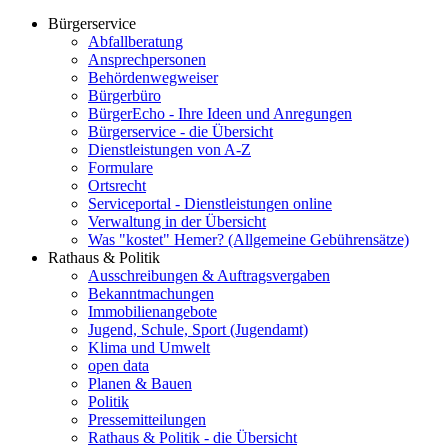
Bürgerservice
Abfallberatung
Ansprechpersonen
Behördenwegweiser
Bürgerbüro
BürgerEcho - Ihre Ideen und Anregungen
Bürgerservice - die Übersicht
Dienstleistungen von A-Z
Formulare
Ortsrecht
Serviceportal - Dienstleistungen online
Verwaltung in der Übersicht
Was "kostet" Hemer? (Allgemeine Gebührensätze)
Rathaus & Politik
Ausschreibungen & Auftragsvergaben
Bekanntmachungen
Immobilienangebote
Jugend, Schule, Sport (Jugendamt)
Klima und Umwelt
open data
Planen & Bauen
Politik
Pressemitteilungen
Rathaus & Politik - die Übersicht