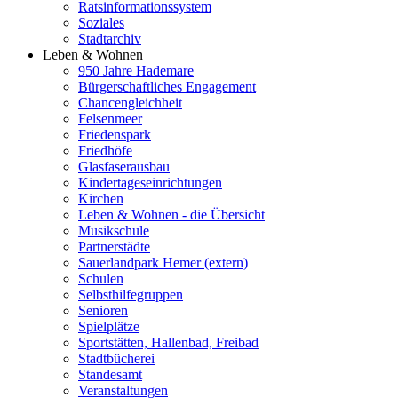
Ratsinformationssystem
Soziales
Stadtarchiv
Leben & Wohnen
950 Jahre Hademare
Bürgerschaftliches Engagement
Chancengleichheit
Felsenmeer
Friedenspark
Friedhöfe
Glasfaserausbau
Kindertageseinrichtungen
Kirchen
Leben & Wohnen - die Übersicht
Musikschule
Partnerstädte
Sauerlandpark Hemer (extern)
Schulen
Selbsthilfegruppen
Senioren
Spielplätze
Sportstätten, Hallenbad, Freibad
Stadtbücherei
Standesamt
Veranstaltungen