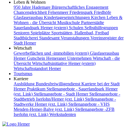
Leben & Wohnen
950 Jahre Hademare
Bürgerschaftliches Engagement
Chancengleichheit
Felsenmeer
Friedenspark
Friedhöfe
Glasfaserausbau
Kindertageseinrichtungen
Kirchen
Leben &
Wohnen - die Übersicht
Musikschule
Partnerstädte
Sauerlandpark Hemer (extern)
Schulen
Selbsthilfegruppen
Senioren
Spielplätze
Sportstätten, Hallenbad, Freibad
Stadtbücherei
Standesamt
Veranstaltungen
Vereinsregister der
Stadt Hemer
Wirtschaft
Gewerbeflächen und -immobilien (extern)
Glasfaserausbau
Hemer Gutschein
Hemeraner Unternehmen
Wirtschaft - die
Übersicht
Wirtschaftsinitiative Hemer (extern)
Wirtschaftsstandort Hemer
Tourismus
Karriere
Ausbildung
Bundesfreiwilligendienst
Karriere bei der Stadt
Hemer
Praktikum
Stellenangebote - Sauerlandpark Hemer
(ext. Link)
Stellenangebote - Stadt Hemer
Stellenangebote -
Stadtbetrieb Iserlohn/Hemer (ext. Link)
Stellenangebote -
Stadtwerke Hemer (ext. Link)
Stellenangebote - VHS
Menden-Hemer-Balve (ext. Link)
Stellenangebote -ZFB
Iserlohn (ext. Link)
Werkstudenten