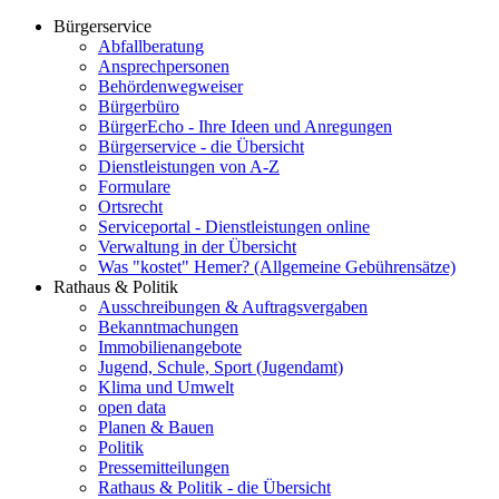
Bürgerservice
Abfallberatung
Ansprechpersonen
Behördenwegweiser
Bürgerbüro
BürgerEcho - Ihre Ideen und Anregungen
Bürgerservice - die Übersicht
Dienstleistungen von A-Z
Formulare
Ortsrecht
Serviceportal - Dienstleistungen online
Verwaltung in der Übersicht
Was "kostet" Hemer? (Allgemeine Gebührensätze)
Rathaus & Politik
Ausschreibungen & Auftragsvergaben
Bekanntmachungen
Immobilienangebote
Jugend, Schule, Sport (Jugendamt)
Klima und Umwelt
open data
Planen & Bauen
Politik
Pressemitteilungen
Rathaus & Politik - die Übersicht