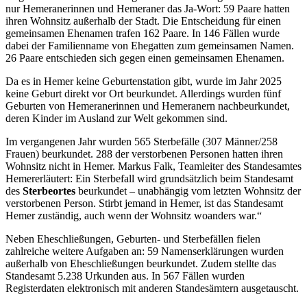
nur Hemeranerinnen und Hemeraner das Ja-Wort: 59 Paare hatten
ihren Wohnsitz außerhalb der Stadt. Die Entscheidung für einen
gemeinsamen Ehenamen trafen 162 Paare. In 146 Fällen wurde
dabei der Familienname von Ehegatten zum gemeinsamen Namen.
26 Paare entschieden sich gegen einen gemeinsamen Ehenamen.
Da es in Hemer keine Geburtenstation gibt, wurde im Jahr 2025
keine Geburt direkt vor Ort beurkundet. Allerdings wurden fünf
Geburten von Hemeranerinnen und Hemeranern nachbeurkundet,
deren Kinder im Ausland zur Welt gekommen sind.
Im vergangenen Jahr wurden 565 Sterbefälle (307 Männer/258
Frauen) beurkundet. 288 der verstorbenen Personen hatten ihren
Wohnsitz nicht in Hemer. Markus Falk, Teamleiter des Standesamtes
Hemererläutert: Ein Sterbefall wird grundsätzlich beim Standesamt
des
Sterbeortes
beurkundet – unabhängig vom letzten Wohnsitz der
verstorbenen Person. Stirbt jemand in Hemer, ist das Standesamt
Hemer zuständig, auch wenn der Wohnsitz woanders war.“
Neben Eheschließungen, Geburten- und Sterbefällen fielen
zahlreiche weitere Aufgaben an: 59 Namenserklärungen wurden
außerhalb von Eheschließungen beurkundet. Zudem stellte das
Standesamt 5.238 Urkunden aus. In 567 Fällen wurden
Registerdaten elektronisch mit anderen Standesämtern ausgetauscht.