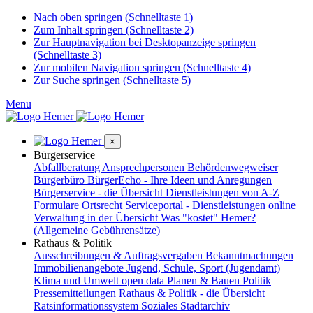
Nach oben springen (Schnelltaste 1)
Zum Inhalt springen (Schnelltaste 2)
Zur Hauptnavigation bei Desktopanzeige springen
(Schnelltaste 3)
Zur mobilen Navigation springen (Schnelltaste 4)
Zur Suche springen (Schnelltaste 5)
Menu
×
Bürgerservice
Abfallberatung
Ansprechpersonen
Behördenwegweiser
Bürgerbüro
BürgerEcho - Ihre Ideen und Anregungen
Bürgerservice - die Übersicht
Dienstleistungen von A-Z
Formulare
Ortsrecht
Serviceportal - Dienstleistungen online
Verwaltung in der Übersicht
Was "kostet" Hemer?
(Allgemeine Gebührensätze)
Rathaus & Politik
Ausschreibungen & Auftragsvergaben
Bekanntmachungen
Immobilienangebote
Jugend, Schule, Sport (Jugendamt)
Klima und Umwelt
open data
Planen & Bauen
Politik
Pressemitteilungen
Rathaus & Politik - die Übersicht
Ratsinformationssystem
Soziales
Stadtarchiv