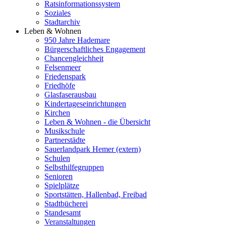
Ratsinformationssystem
Soziales
Stadtarchiv
Leben & Wohnen
950 Jahre Hademare
Bürgerschaftliches Engagement
Chancengleichheit
Felsenmeer
Friedenspark
Friedhöfe
Glasfaserausbau
Kindertageseinrichtungen
Kirchen
Leben & Wohnen - die Übersicht
Musikschule
Partnerstädte
Sauerlandpark Hemer (extern)
Schulen
Selbsthilfegruppen
Senioren
Spielplätze
Sportstätten, Hallenbad, Freibad
Stadtbücherei
Standesamt
Veranstaltungen