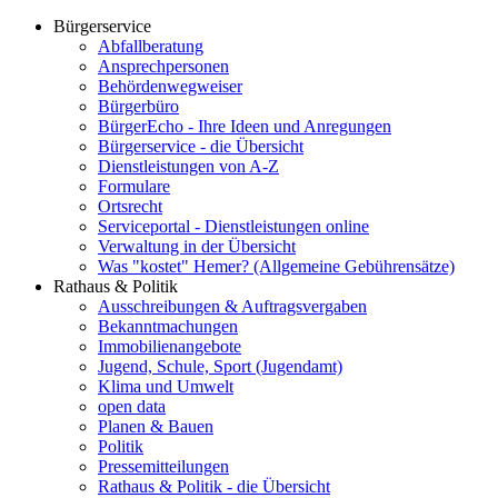
Bürgerservice
Abfallberatung
Ansprechpersonen
Behördenwegweiser
Bürgerbüro
BürgerEcho - Ihre Ideen und Anregungen
Bürgerservice - die Übersicht
Dienstleistungen von A-Z
Formulare
Ortsrecht
Serviceportal - Dienstleistungen online
Verwaltung in der Übersicht
Was "kostet" Hemer? (Allgemeine Gebührensätze)
Rathaus & Politik
Ausschreibungen & Auftragsvergaben
Bekanntmachungen
Immobilienangebote
Jugend, Schule, Sport (Jugendamt)
Klima und Umwelt
open data
Planen & Bauen
Politik
Pressemitteilungen
Rathaus & Politik - die Übersicht