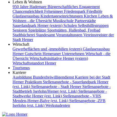
Leben & Wohnen
950 Jahre Hademare
Bürgerschaftliches Engagement
Chancengleichheit
Felsenmeer
Friedenspark
Friedhöfe
Glasfaserausbau
Kindertageseinrichtungen
Kirchen
Leben &
Wohnen - die Übersicht
Musikschule
Partnerstädte
Sauerlandpark Hemer (extern)
Schulen
Selbsthilfegruppen
Senioren
Spielplätze
Sportstätten, Hallenbad, Freibad
Stadtbücherei
Standesamt
Veranstaltungen
Vereinsregister der
Stadt Hemer
Wirtschaft
Gewerbeflächen und -immobilien (extern)
Glasfaserausbau
Hemer Gutschein
Hemeraner Unternehmen
Wirtschaft - die
Übersicht
Wirtschaftsinitiative Hemer (extern)
Wirtschaftsstandort Hemer
Tourismus
Karriere
Ausbildung
Bundesfreiwilligendienst
Karriere bei der Stadt
Hemer
Praktikum
Stellenangebote - Sauerlandpark Hemer
(ext. Link)
Stellenangebote - Stadt Hemer
Stellenangebote -
Stadtbetrieb Iserlohn/Hemer (ext. Link)
Stellenangebote -
Stadtwerke Hemer (ext. Link)
Stellenangebote - VHS
Menden-Hemer-Balve (ext. Link)
Stellenangebote -ZFB
Iserlohn (ext. Link)
Werkstudenten