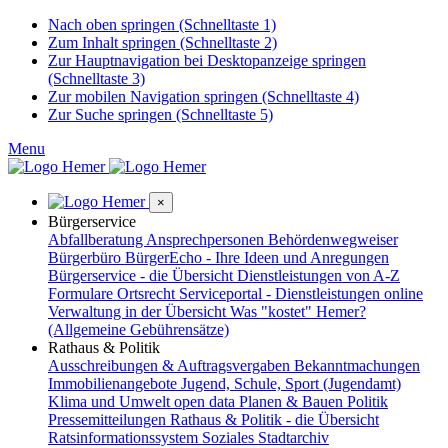
Nach oben springen (Schnelltaste 1)
Zum Inhalt springen (Schnelltaste 2)
Zur Hauptnavigation bei Desktopanzeige springen
(Schnelltaste 3)
Zur mobilen Navigation springen (Schnelltaste 4)
Zur Suche springen (Schnelltaste 5)
Menu
×
Bürgerservice
Abfallberatung
Ansprechpersonen
Behördenwegweiser
Bürgerbüro
BürgerEcho - Ihre Ideen und Anregungen
Bürgerservice - die Übersicht
Dienstleistungen von A-Z
Formulare
Ortsrecht
Serviceportal - Dienstleistungen online
Verwaltung in der Übersicht
Was "kostet" Hemer?
(Allgemeine Gebührensätze)
Rathaus & Politik
Ausschreibungen & Auftragsvergaben
Bekanntmachungen
Immobilienangebote
Jugend, Schule, Sport (Jugendamt)
Klima und Umwelt
open data
Planen & Bauen
Politik
Pressemitteilungen
Rathaus & Politik - die Übersicht
Ratsinformationssystem
Soziales
Stadtarchiv