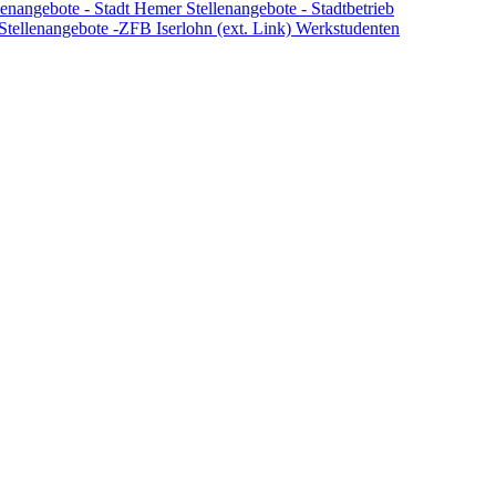
lenangebote - Stadt Hemer
Stellenangebote - Stadtbetrieb
Stellenangebote -ZFB Iserlohn (ext. Link)
Werkstudenten