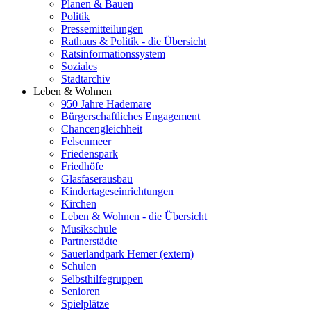
Planen & Bauen
Politik
Pressemitteilungen
Rathaus & Politik - die Übersicht
Ratsinformationssystem
Soziales
Stadtarchiv
Leben & Wohnen
950 Jahre Hademare
Bürgerschaftliches Engagement
Chancengleichheit
Felsenmeer
Friedenspark
Friedhöfe
Glasfaserausbau
Kindertageseinrichtungen
Kirchen
Leben & Wohnen - die Übersicht
Musikschule
Partnerstädte
Sauerlandpark Hemer (extern)
Schulen
Selbsthilfegruppen
Senioren
Spielplätze