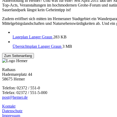
Naherholung in Hemer? Und was für eine! Seit April 2011 lädt der 
Top-Acts, Veranstaltungen im hochmodernen Grohe-Forum und natürlic
Sauerlandpark längst kein Geheimtipp ist!
Zudem eröffnet sich mitten im Hemeraner Stadtgebiet ein Wanderpara
Mittelgebirgslandschaften und Natursehenswürdigkeiten ab. Und ein 
Lageplan Langer Graun
283 KB
Übersichtsplan Langer Graun
3 MB
Zum Seitenanfang
Rathaus
Hademareplatz 44
58675 Hemer
Telefon: 02372 / 551-0
Telefax: 02372 / 551-5-000
post@hemer.de
Kontakt
Datenschutz
Impressum