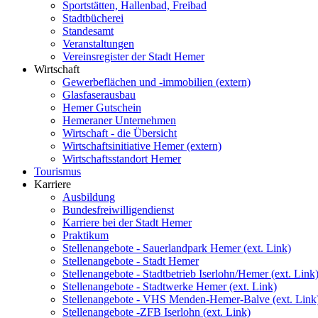
Sportstätten, Hallenbad, Freibad
Stadtbücherei
Standesamt
Veranstaltungen
Vereinsregister der Stadt Hemer
Wirtschaft
Gewerbeflächen und -immobilien (extern)
Glasfaserausbau
Hemer Gutschein
Hemeraner Unternehmen
Wirtschaft - die Übersicht
Wirtschaftsinitiative Hemer (extern)
Wirtschaftsstandort Hemer
Tourismus
Karriere
Ausbildung
Bundesfreiwilligendienst
Karriere bei der Stadt Hemer
Praktikum
Stellenangebote - Sauerlandpark Hemer (ext. Link)
Stellenangebote - Stadt Hemer
Stellenangebote - Stadtbetrieb Iserlohn/Hemer (ext. Link
Stellenangebote - Stadtwerke Hemer (ext. Link)
Stellenangebote - VHS Menden-Hemer-Balve (ext. Link
Stellenangebote -ZFB Iserlohn (ext. Link)