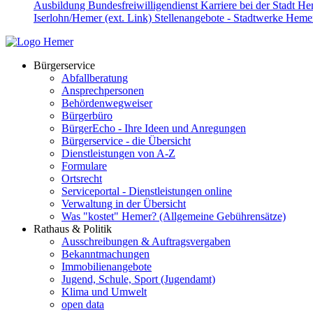
Ausbildung
Bundesfreiwilligendienst
Karriere bei der Stadt H
Iserlohn/Hemer (ext. Link)
Stellenangebote - Stadtwerke Hemer
Bürgerservice
Abfallberatung
Ansprechpersonen
Behördenwegweiser
Bürgerbüro
BürgerEcho - Ihre Ideen und Anregungen
Bürgerservice - die Übersicht
Dienstleistungen von A-Z
Formulare
Ortsrecht
Serviceportal - Dienstleistungen online
Verwaltung in der Übersicht
Was "kostet" Hemer? (Allgemeine Gebührensätze)
Rathaus & Politik
Ausschreibungen & Auftragsvergaben
Bekanntmachungen
Immobilienangebote
Jugend, Schule, Sport (Jugendamt)
Klima und Umwelt
open data