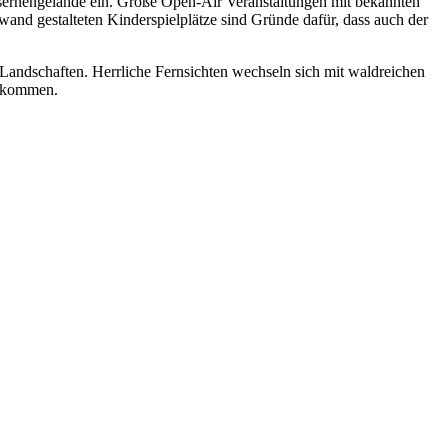
sernengelände ein. Große Open-Air Veranstaltungen mit bekannten
and gestalteten Kinderspielplätze sind Gründe dafür, dass auch der
Landschaften. Herrliche Fernsichten wechseln sich mit waldreichen
n kommen.