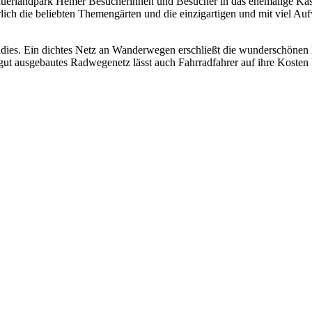
Sauerlandpark Hemer Besucherinnen und Besucher in das ehemalige Ka
h die beliebten Themengärten und die einzigartigen und mit viel Aufw
dies. Ein dichtes Netz an Wanderwegen erschließt die wunderschönen 
gut ausgebautes Radwegenetz lässt auch Fahrradfahrer auf ihre Koste