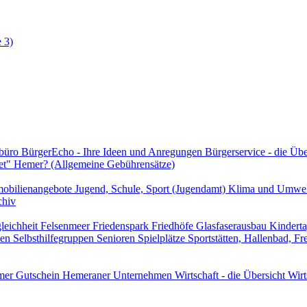
 3)
rbüro
BürgerEcho - Ihre Ideen und Anregungen
Bürgerservice - die Üb
et" Hemer? (Allgemeine Gebührensätze)
obilienangebote
Jugend, Schule, Sport (Jugendamt)
Klima und Umwe
chiv
leichheit
Felsenmeer
Friedenspark
Friedhöfe
Glasfaserausbau
Kindert
len
Selbsthilfegruppen
Senioren
Spielplätze
Sportstätten, Hallenbad, F
er Gutschein
Hemeraner Unternehmen
Wirtschaft - die Übersicht
Wirt