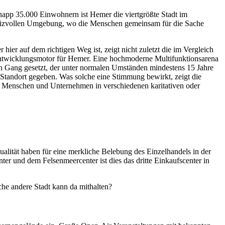
knapp 35.000 Einwohnern ist Hemer die viertgrößte Stadt im
h reizvollen Umgebung, wo die Menschen gemeinsam für die Sache
 hier auf dem richtigen Weg ist, zeigt nicht zuletzt die im Vergleich
Entwicklungsmotor für Hemer. Eine hochmoderne Multifunktionsarena
in Gang gesetzt, der unter normalen Umständen mindestens 15 Jahre
m Standort gegeben. Was solche eine Stimmung bewirkt, zeigt die
le Menschen und Unternehmen in verschiedenen karitativen oder
ualität haben für eine merkliche Belebung des Einzelhandels in der
ter und dem Felsenmeercenter ist dies das dritte Einkaufscenter in
lche andere Stadt kann da mithalten?