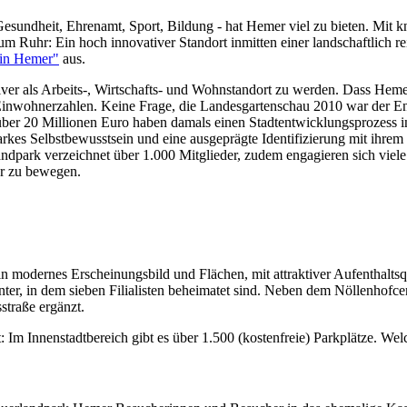
 Gesundheit, Ehrenamt, Sport, Bildung - hat Hemer viel zu bieten. Mit 
aum Ruhr: Ein hoch innovativer Standort inmitten einer landschaftlic
in Hemer"
aus.
ktiver als Arbeits-, Wirtschafts- und Wohnstandort zu werden. Dass Hemer
 Einwohnerzahlen. Keine Frage, die Landesgartenschau 2010 war der 
über 20 Millionen Euro haben damals einen Stadtentwicklungsprozess 
tarkes Selbstbewusstsein und eine ausgeprägte Identifizierung mit ihre
ndpark verzeichnet über 1.000 Mitglieder, zudem engagieren sich vie
er zu bewegen.
Ein modernes Erscheinungsbild und Flächen, mit attraktiver Aufenthaltsq
ter, in dem sieben Filialisten beheimatet sind. Neben dem Nöllenhofcen
straße ergänzt.
: Im Innenstadtbereich gibt es über 1.500 (kostenfreie) Parkplätze. We