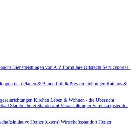
ersicht
Dienstleistungen von A-Z
Formulare
Ortsrecht
Serviceportal -
lt
open data
Planen & Bauen
Politik
Pressemitteilungen
Rathaus &
ageseinrichtungen
Kirchen
Leben & Wohnen - die Übersicht
reibad
Stadtbücherei
Standesamt
Veranstaltungen
Vereinsregister der
schaftsinitiative Hemer (extern)
Wirtschaftsstandort Hemer