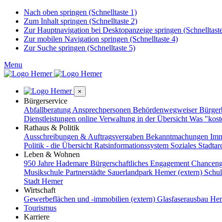
Nach oben springen (Schnelltaste 1)
Zum Inhalt springen (Schnelltaste 2)
Zur Hauptnavigation bei Desktopanzeige springen (Schnelltaste
Zur mobilen Navigation springen (Schnelltaste 4)
Zur Suche springen (Schnelltaste 5)
Menu
×
Bürgerservice
Abfallberatung
Ansprechpersonen
Behördenwegweiser
Bürge
Dienstleistungen online
Verwaltung in der Übersicht
Was "kost
Rathaus & Politik
Ausschreibungen & Auftragsvergaben
Bekanntmachungen
Imm
Politik - die Übersicht
Ratsinformationssystem
Soziales
Stadtar
Leben & Wohnen
950 Jahre Hademare
Bürgerschaftliches Engagement
Chanceng
Musikschule
Partnerstädte
Sauerlandpark Hemer (extern)
Schu
Stadt Hemer
Wirtschaft
Gewerbeflächen und -immobilien (extern)
Glasfaserausbau
Hem
Tourismus
Karriere