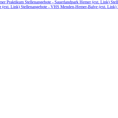
emer
Praktikum
Stellenangebote - Sauerlandpark Hemer (ext. Link)
Stel
 (ext. Link)
Stellenangebote - VHS Menden-Hemer-Balve (ext. Link)