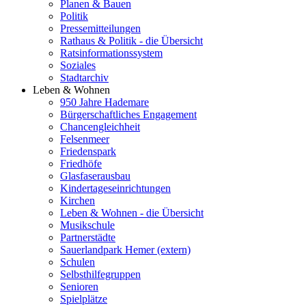
Planen & Bauen
Politik
Pressemitteilungen
Rathaus & Politik - die Übersicht
Ratsinformationssystem
Soziales
Stadtarchiv
Leben & Wohnen
950 Jahre Hademare
Bürgerschaftliches Engagement
Chancengleichheit
Felsenmeer
Friedenspark
Friedhöfe
Glasfaserausbau
Kindertageseinrichtungen
Kirchen
Leben & Wohnen - die Übersicht
Musikschule
Partnerstädte
Sauerlandpark Hemer (extern)
Schulen
Selbsthilfegruppen
Senioren
Spielplätze