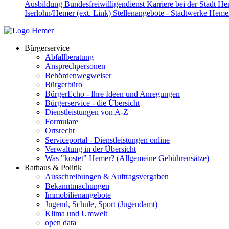
Ausbildung
Bundesfreiwilligendienst
Karriere bei der Stadt H
Iserlohn/Hemer (ext. Link)
Stellenangebote - Stadtwerke Hemer
Bürgerservice
Abfallberatung
Ansprechpersonen
Behördenwegweiser
Bürgerbüro
BürgerEcho - Ihre Ideen und Anregungen
Bürgerservice - die Übersicht
Dienstleistungen von A-Z
Formulare
Ortsrecht
Serviceportal - Dienstleistungen online
Verwaltung in der Übersicht
Was "kostet" Hemer? (Allgemeine Gebührensätze)
Rathaus & Politik
Ausschreibungen & Auftragsvergaben
Bekanntmachungen
Immobilienangebote
Jugend, Schule, Sport (Jugendamt)
Klima und Umwelt
open data