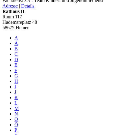
Fachdienst 3.3 - Team Kinder- und Jugendhilfedienst
Adresse
|
Details
Rathaus II
Raum 117
Hademareplatz 48
58675 Hemer
A
Ä
B
C
D
E
F
G
H
I
J
K
L
M
N
O
Ö
P