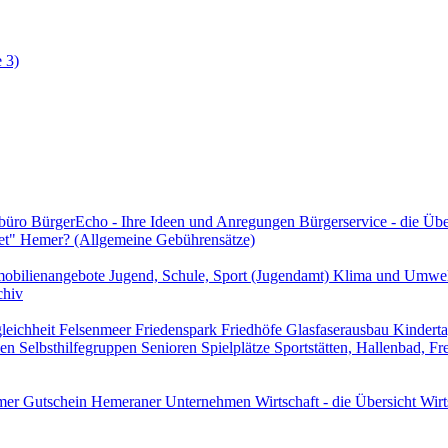
 3)
rbüro
BürgerEcho - Ihre Ideen und Anregungen
Bürgerservice - die Üb
et" Hemer? (Allgemeine Gebührensätze)
obilienangebote
Jugend, Schule, Sport (Jugendamt)
Klima und Umwe
chiv
leichheit
Felsenmeer
Friedenspark
Friedhöfe
Glasfaserausbau
Kindert
len
Selbsthilfegruppen
Senioren
Spielplätze
Sportstätten, Hallenbad, F
er Gutschein
Hemeraner Unternehmen
Wirtschaft - die Übersicht
Wirt