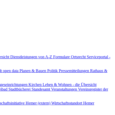
ersicht
Dienstleistungen von A-Z
Formulare
Ortsrecht
Serviceportal -
lt
open data
Planen & Bauen
Politik
Pressemitteilungen
Rathaus &
ageseinrichtungen
Kirchen
Leben & Wohnen - die Übersicht
reibad
Stadtbücherei
Standesamt
Veranstaltungen
Vereinsregister der
schaftsinitiative Hemer (extern)
Wirtschaftsstandort Hemer