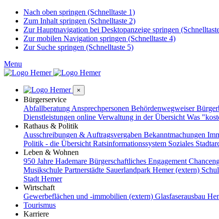
Nach oben springen (Schnelltaste 1)
Zum Inhalt springen (Schnelltaste 2)
Zur Hauptnavigation bei Desktopanzeige springen (Schnelltaste
Zur mobilen Navigation springen (Schnelltaste 4)
Zur Suche springen (Schnelltaste 5)
Menu
×
Bürgerservice
Abfallberatung
Ansprechpersonen
Behördenwegweiser
Bürge
Dienstleistungen online
Verwaltung in der Übersicht
Was "kost
Rathaus & Politik
Ausschreibungen & Auftragsvergaben
Bekanntmachungen
Imm
Politik - die Übersicht
Ratsinformationssystem
Soziales
Stadtar
Leben & Wohnen
950 Jahre Hademare
Bürgerschaftliches Engagement
Chanceng
Musikschule
Partnerstädte
Sauerlandpark Hemer (extern)
Schu
Stadt Hemer
Wirtschaft
Gewerbeflächen und -immobilien (extern)
Glasfaserausbau
Hem
Tourismus
Karriere