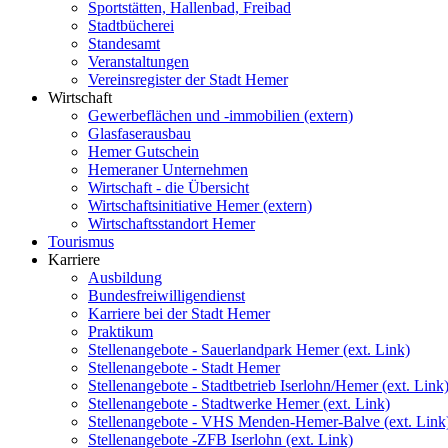
Sportstätten, Hallenbad, Freibad
Stadtbücherei
Standesamt
Veranstaltungen
Vereinsregister der Stadt Hemer
Wirtschaft
Gewerbeflächen und -immobilien (extern)
Glasfaserausbau
Hemer Gutschein
Hemeraner Unternehmen
Wirtschaft - die Übersicht
Wirtschaftsinitiative Hemer (extern)
Wirtschaftsstandort Hemer
Tourismus
Karriere
Ausbildung
Bundesfreiwilligendienst
Karriere bei der Stadt Hemer
Praktikum
Stellenangebote - Sauerlandpark Hemer (ext. Link)
Stellenangebote - Stadt Hemer
Stellenangebote - Stadtbetrieb Iserlohn/Hemer (ext. Link
Stellenangebote - Stadtwerke Hemer (ext. Link)
Stellenangebote - VHS Menden-Hemer-Balve (ext. Link
Stellenangebote -ZFB Iserlohn (ext. Link)