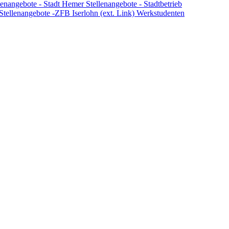
lenangebote - Stadt Hemer
Stellenangebote - Stadtbetrieb
Stellenangebote -ZFB Iserlohn (ext. Link)
Werkstudenten