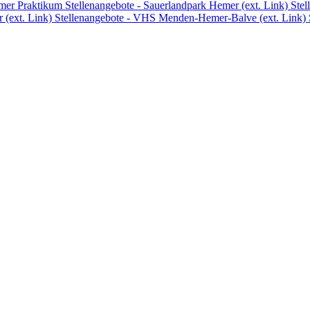
emer
Praktikum
Stellenangebote - Sauerlandpark Hemer (ext. Link)
Stel
 (ext. Link)
Stellenangebote - VHS Menden-Hemer-Balve (ext. Link)