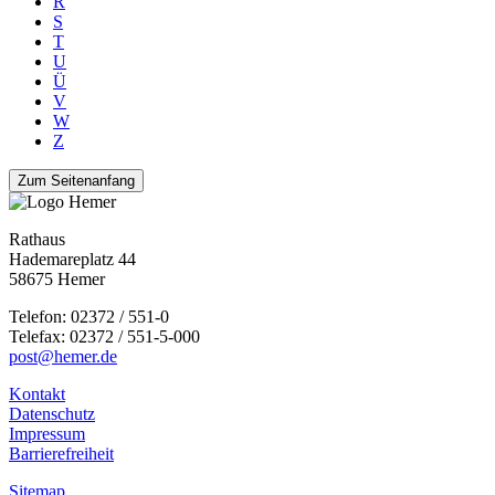
R
S
T
U
Ü
V
W
Z
Zum Seitenanfang
Rathaus
Hademareplatz 44
58675 Hemer
Telefon: 02372 / 551-0
Telefax: 02372 / 551-5-000
post@hemer.de
Kontakt
Datenschutz
Impressum
Barrierefreiheit
Sitemap