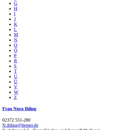
G
H
I
J
K
L
M
N
O
Ö
P
R
S
T
U
Ü
V
W
Z
Frau Nora Ihling
02372 551-280
N.ihling@​hemer.de