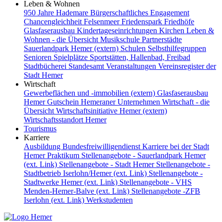
Leben & Wohnen
950 Jahre Hademare
Bürgerschaftliches Engagement
Chancengleichheit
Felsenmeer
Friedenspark
Friedhöfe
Glasfaserausbau
Kindertageseinrichtungen
Kirchen
Leben &
Wohnen - die Übersicht
Musikschule
Partnerstädte
Sauerlandpark Hemer (extern)
Schulen
Selbsthilfegruppen
Senioren
Spielplätze
Sportstätten, Hallenbad, Freibad
Stadtbücherei
Standesamt
Veranstaltungen
Vereinsregister der
Stadt Hemer
Wirtschaft
Gewerbeflächen und -immobilien (extern)
Glasfaserausbau
Hemer Gutschein
Hemeraner Unternehmen
Wirtschaft - die
Übersicht
Wirtschaftsinitiative Hemer (extern)
Wirtschaftsstandort Hemer
Tourismus
Karriere
Ausbildung
Bundesfreiwilligendienst
Karriere bei der Stadt
Hemer
Praktikum
Stellenangebote - Sauerlandpark Hemer
(ext. Link)
Stellenangebote - Stadt Hemer
Stellenangebote -
Stadtbetrieb Iserlohn/Hemer (ext. Link)
Stellenangebote -
Stadtwerke Hemer (ext. Link)
Stellenangebote - VHS
Menden-Hemer-Balve (ext. Link)
Stellenangebote -ZFB
Iserlohn (ext. Link)
Werkstudenten