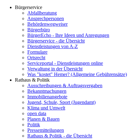
Bürgerservice
Abfallberatung
Ansprechpersonen
Behördenwegweiser
Bürgerbüro
BürgerEcho - Ihre Ideen und Anregungen
Bürgerservice - die Übersicht
Dienstleistungen von A-Z
Formulare
Ortsrecht
Serviceportal - Dienstleistungen online
Verwaltung in der Übersicht
Was "kostet" Hemer? (Allgemeine Gebührensätze)
Rathaus & Politik
Ausschreibungen & Auftragsvergaben
Bekanntmachungen
Immobilienangebote
Jugend, Schule, Sport (Jugendamt)
Klima und Umwelt
open data
Planen & Bauen
Politik
Pressemitteilungen
Rathaus & Politik - die Übersicht