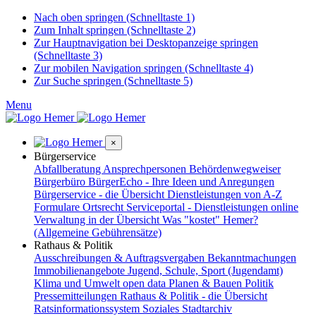
Nach oben springen (Schnelltaste 1)
Zum Inhalt springen (Schnelltaste 2)
Zur Hauptnavigation bei Desktopanzeige springen
(Schnelltaste 3)
Zur mobilen Navigation springen (Schnelltaste 4)
Zur Suche springen (Schnelltaste 5)
Menu
×
Bürgerservice
Abfallberatung
Ansprechpersonen
Behördenwegweiser
Bürgerbüro
BürgerEcho - Ihre Ideen und Anregungen
Bürgerservice - die Übersicht
Dienstleistungen von A-Z
Formulare
Ortsrecht
Serviceportal - Dienstleistungen online
Verwaltung in der Übersicht
Was "kostet" Hemer?
(Allgemeine Gebührensätze)
Rathaus & Politik
Ausschreibungen & Auftragsvergaben
Bekanntmachungen
Immobilienangebote
Jugend, Schule, Sport (Jugendamt)
Klima und Umwelt
open data
Planen & Bauen
Politik
Pressemitteilungen
Rathaus & Politik - die Übersicht
Ratsinformationssystem
Soziales
Stadtarchiv