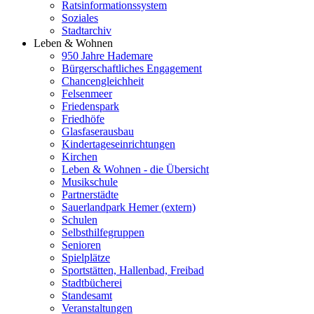
Ratsinformationssystem
Soziales
Stadtarchiv
Leben & Wohnen
950 Jahre Hademare
Bürgerschaftliches Engagement
Chancengleichheit
Felsenmeer
Friedenspark
Friedhöfe
Glasfaserausbau
Kindertageseinrichtungen
Kirchen
Leben & Wohnen - die Übersicht
Musikschule
Partnerstädte
Sauerlandpark Hemer (extern)
Schulen
Selbsthilfegruppen
Senioren
Spielplätze
Sportstätten, Hallenbad, Freibad
Stadtbücherei
Standesamt
Veranstaltungen