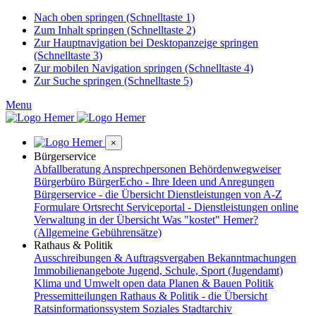
Nach oben springen (Schnelltaste 1)
Zum Inhalt springen (Schnelltaste 2)
Zur Hauptnavigation bei Desktopanzeige springen
(Schnelltaste 3)
Zur mobilen Navigation springen (Schnelltaste 4)
Zur Suche springen (Schnelltaste 5)
Menu
×
Bürgerservice
Abfallberatung
Ansprechpersonen
Behördenwegweiser
Bürgerbüro
BürgerEcho - Ihre Ideen und Anregungen
Bürgerservice - die Übersicht
Dienstleistungen von A-Z
Formulare
Ortsrecht
Serviceportal - Dienstleistungen online
Verwaltung in der Übersicht
Was "kostet" Hemer?
(Allgemeine Gebührensätze)
Rathaus & Politik
Ausschreibungen & Auftragsvergaben
Bekanntmachungen
Immobilienangebote
Jugend, Schule, Sport (Jugendamt)
Klima und Umwelt
open data
Planen & Bauen
Politik
Pressemitteilungen
Rathaus & Politik - die Übersicht
Ratsinformationssystem
Soziales
Stadtarchiv