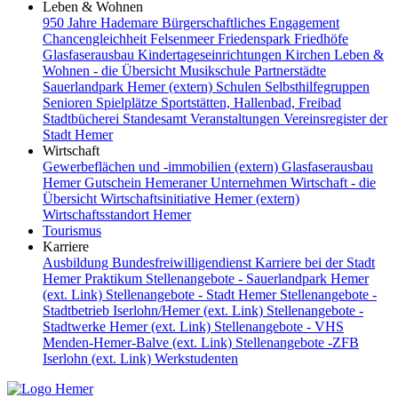
Leben & Wohnen
950 Jahre Hademare
Bürgerschaftliches Engagement
Chancengleichheit
Felsenmeer
Friedenspark
Friedhöfe
Glasfaserausbau
Kindertageseinrichtungen
Kirchen
Leben &
Wohnen - die Übersicht
Musikschule
Partnerstädte
Sauerlandpark Hemer (extern)
Schulen
Selbsthilfegruppen
Senioren
Spielplätze
Sportstätten, Hallenbad, Freibad
Stadtbücherei
Standesamt
Veranstaltungen
Vereinsregister der
Stadt Hemer
Wirtschaft
Gewerbeflächen und -immobilien (extern)
Glasfaserausbau
Hemer Gutschein
Hemeraner Unternehmen
Wirtschaft - die
Übersicht
Wirtschaftsinitiative Hemer (extern)
Wirtschaftsstandort Hemer
Tourismus
Karriere
Ausbildung
Bundesfreiwilligendienst
Karriere bei der Stadt
Hemer
Praktikum
Stellenangebote - Sauerlandpark Hemer
(ext. Link)
Stellenangebote - Stadt Hemer
Stellenangebote -
Stadtbetrieb Iserlohn/Hemer (ext. Link)
Stellenangebote -
Stadtwerke Hemer (ext. Link)
Stellenangebote - VHS
Menden-Hemer-Balve (ext. Link)
Stellenangebote -ZFB
Iserlohn (ext. Link)
Werkstudenten