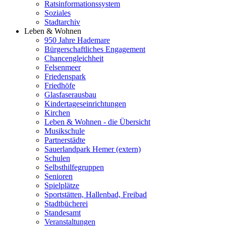
Ratsinformationssystem
Soziales
Stadtarchiv
Leben & Wohnen
950 Jahre Hademare
Bürgerschaftliches Engagement
Chancengleichheit
Felsenmeer
Friedenspark
Friedhöfe
Glasfaserausbau
Kindertageseinrichtungen
Kirchen
Leben & Wohnen - die Übersicht
Musikschule
Partnerstädte
Sauerlandpark Hemer (extern)
Schulen
Selbsthilfegruppen
Senioren
Spielplätze
Sportstätten, Hallenbad, Freibad
Stadtbücherei
Standesamt
Veranstaltungen