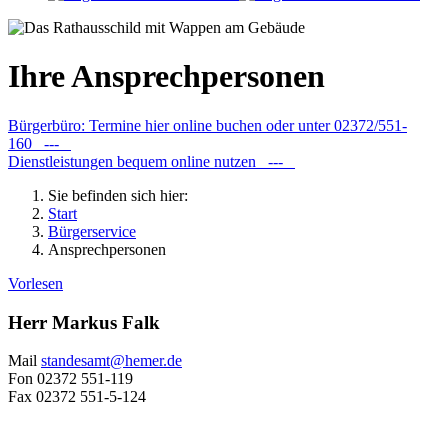
Ihre Ansprechpersonen
Bürgerbüro: Termine hier online buchen oder unter 02372/551-
160 ---
Dienstleistungen bequem online nutzen ---
Sie befinden sich hier:
Start
Bürgerservice
Ansprechpersonen
Vorlesen
Herr Markus Falk
Mail
standesamt@​hemer.de
Fon
02372 551-119
Fax
02372 551-5-124