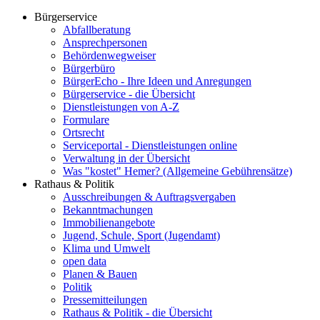
Bürgerservice
Abfallberatung
Ansprechpersonen
Behördenwegweiser
Bürgerbüro
BürgerEcho - Ihre Ideen und Anregungen
Bürgerservice - die Übersicht
Dienstleistungen von A-Z
Formulare
Ortsrecht
Serviceportal - Dienstleistungen online
Verwaltung in der Übersicht
Was "kostet" Hemer? (Allgemeine Gebührensätze)
Rathaus & Politik
Ausschreibungen & Auftragsvergaben
Bekanntmachungen
Immobilienangebote
Jugend, Schule, Sport (Jugendamt)
Klima und Umwelt
open data
Planen & Bauen
Politik
Pressemitteilungen
Rathaus & Politik - die Übersicht