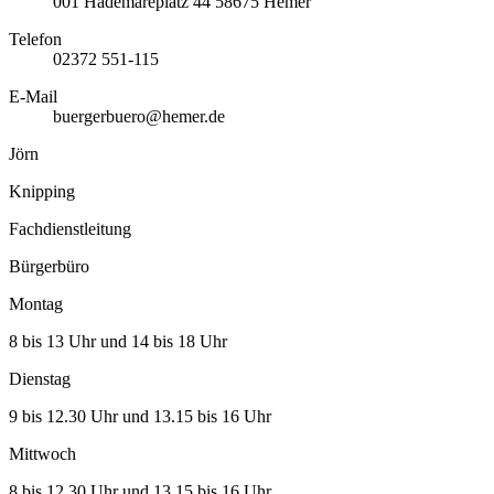
001
Hademareplatz 44
58675
Hemer
Telefon
02372 551-115
E-Mail
buergerbuero@hemer.de
Jörn
Knipping
Fachdienstleitung
Bürgerbüro
Montag
8 bis 13 Uhr und 14 bis 18 Uhr
Dienstag
9 bis 12.30 Uhr und 13.15 bis 16 Uhr
Mittwoch
8 bis 12.30 Uhr und 13.15 bis 16 Uhr