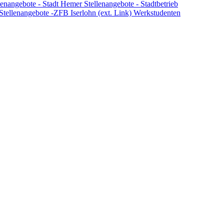
lenangebote - Stadt Hemer
Stellenangebote - Stadtbetrieb
Stellenangebote -ZFB Iserlohn (ext. Link)
Werkstudenten