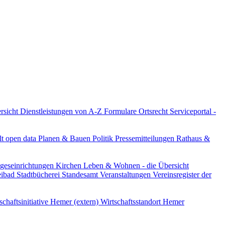
ersicht
Dienstleistungen von A-Z
Formulare
Ortsrecht
Serviceportal -
lt
open data
Planen & Bauen
Politik
Pressemitteilungen
Rathaus &
ageseinrichtungen
Kirchen
Leben & Wohnen - die Übersicht
reibad
Stadtbücherei
Standesamt
Veranstaltungen
Vereinsregister der
schaftsinitiative Hemer (extern)
Wirtschaftsstandort Hemer