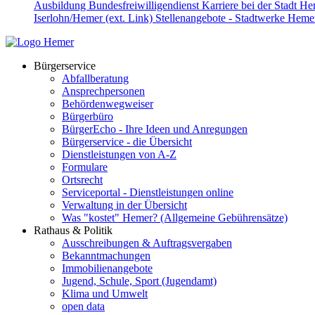
Ausbildung
Bundesfreiwilligendienst
Karriere bei der Stadt H
Iserlohn/Hemer (ext. Link)
Stellenangebote - Stadtwerke Hemer
Bürgerservice
Abfallberatung
Ansprechpersonen
Behördenwegweiser
Bürgerbüro
BürgerEcho - Ihre Ideen und Anregungen
Bürgerservice - die Übersicht
Dienstleistungen von A-Z
Formulare
Ortsrecht
Serviceportal - Dienstleistungen online
Verwaltung in der Übersicht
Was "kostet" Hemer? (Allgemeine Gebührensätze)
Rathaus & Politik
Ausschreibungen & Auftragsvergaben
Bekanntmachungen
Immobilienangebote
Jugend, Schule, Sport (Jugendamt)
Klima und Umwelt
open data