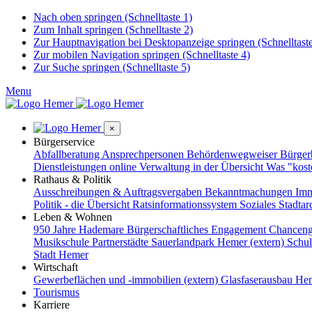
Nach oben springen (Schnelltaste 1)
Zum Inhalt springen (Schnelltaste 2)
Zur Hauptnavigation bei Desktopanzeige springen (Schnelltaste
Zur mobilen Navigation springen (Schnelltaste 4)
Zur Suche springen (Schnelltaste 5)
Menu
×
Bürgerservice
Abfallberatung
Ansprechpersonen
Behördenwegweiser
Bürge
Dienstleistungen online
Verwaltung in der Übersicht
Was "kost
Rathaus & Politik
Ausschreibungen & Auftragsvergaben
Bekanntmachungen
Imm
Politik - die Übersicht
Ratsinformationssystem
Soziales
Stadtar
Leben & Wohnen
950 Jahre Hademare
Bürgerschaftliches Engagement
Chanceng
Musikschule
Partnerstädte
Sauerlandpark Hemer (extern)
Schu
Stadt Hemer
Wirtschaft
Gewerbeflächen und -immobilien (extern)
Glasfaserausbau
Hem
Tourismus
Karriere