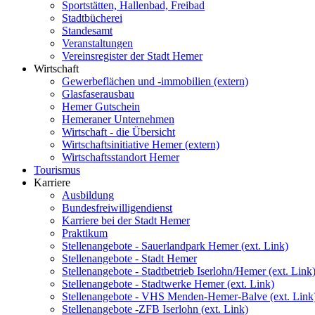
Sportstätten, Hallenbad, Freibad
Stadtbücherei
Standesamt
Veranstaltungen
Vereinsregister der Stadt Hemer
Wirtschaft
Gewerbeflächen und -immobilien (extern)
Glasfaserausbau
Hemer Gutschein
Hemeraner Unternehmen
Wirtschaft - die Übersicht
Wirtschaftsinitiative Hemer (extern)
Wirtschaftsstandort Hemer
Tourismus
Karriere
Ausbildung
Bundesfreiwilligendienst
Karriere bei der Stadt Hemer
Praktikum
Stellenangebote - Sauerlandpark Hemer (ext. Link)
Stellenangebote - Stadt Hemer
Stellenangebote - Stadtbetrieb Iserlohn/Hemer (ext. Link
Stellenangebote - Stadtwerke Hemer (ext. Link)
Stellenangebote - VHS Menden-Hemer-Balve (ext. Link
Stellenangebote -ZFB Iserlohn (ext. Link)