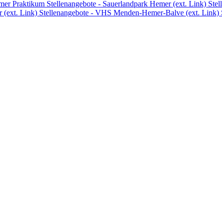
emer
Praktikum
Stellenangebote - Sauerlandpark Hemer (ext. Link)
Stel
 (ext. Link)
Stellenangebote - VHS Menden-Hemer-Balve (ext. Link)