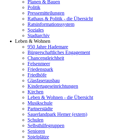
Planen & Bauen
Politik
Pressemitteilungen
Rathaus & Politik - die Übersicht
Ratsinformationssystem
Soziales
Stadtarchiv
Leben & Wohnen
950 Jahre Hademare
Bürgerschaftliches Engagement
Chancengleichheit
Felsenmeer
Friedenspark
Friedhöfe
Glasfaserausbau
Kindertageseinrichtungen
Kirchen
Leben & Wohnen - die Übersicht
Musikschule
Partnerstädte
Sauerlandpark Hemer (extern)
Schulen
Selbsthilfegruppen
Senioren
Spielplätze