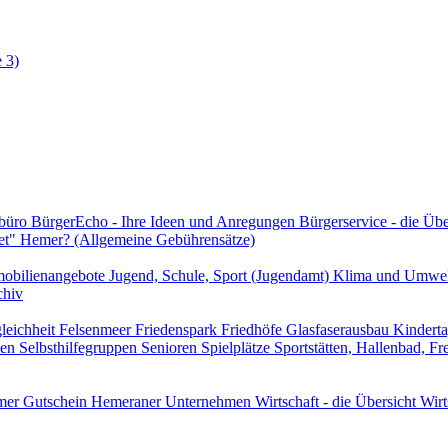
 3)
rbüro
BürgerEcho - Ihre Ideen und Anregungen
Bürgerservice - die Üb
et" Hemer? (Allgemeine Gebührensätze)
obilienangebote
Jugend, Schule, Sport (Jugendamt)
Klima und Umwe
chiv
leichheit
Felsenmeer
Friedenspark
Friedhöfe
Glasfaserausbau
Kindert
len
Selbsthilfegruppen
Senioren
Spielplätze
Sportstätten, Hallenbad, F
er Gutschein
Hemeraner Unternehmen
Wirtschaft - die Übersicht
Wirt