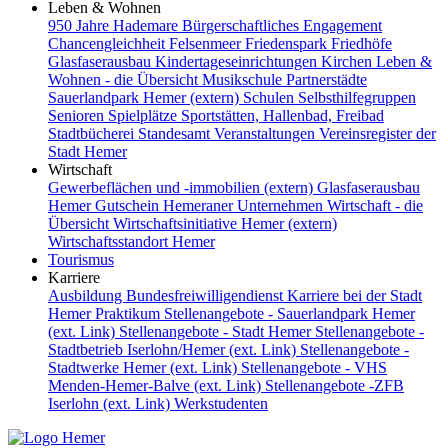
Leben & Wohnen
950 Jahre Hademare
Bürgerschaftliches Engagement
Chancengleichheit
Felsenmeer
Friedenspark
Friedhöfe
Glasfaserausbau
Kindertageseinrichtungen
Kirchen
Leben &
Wohnen - die Übersicht
Musikschule
Partnerstädte
Sauerlandpark Hemer (extern)
Schulen
Selbsthilfegruppen
Senioren
Spielplätze
Sportstätten, Hallenbad, Freibad
Stadtbücherei
Standesamt
Veranstaltungen
Vereinsregister der
Stadt Hemer
Wirtschaft
Gewerbeflächen und -immobilien (extern)
Glasfaserausbau
Hemer Gutschein
Hemeraner Unternehmen
Wirtschaft - die
Übersicht
Wirtschaftsinitiative Hemer (extern)
Wirtschaftsstandort Hemer
Tourismus
Karriere
Ausbildung
Bundesfreiwilligendienst
Karriere bei der Stadt
Hemer
Praktikum
Stellenangebote - Sauerlandpark Hemer
(ext. Link)
Stellenangebote - Stadt Hemer
Stellenangebote -
Stadtbetrieb Iserlohn/Hemer (ext. Link)
Stellenangebote -
Stadtwerke Hemer (ext. Link)
Stellenangebote - VHS
Menden-Hemer-Balve (ext. Link)
Stellenangebote -ZFB
Iserlohn (ext. Link)
Werkstudenten