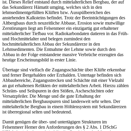
ist. Dieses Relief entstand durch mittelalterlichen Bergbau, der auf
das Sekundärerz Hämatit umging, welches sich in den
lehmsedimentgefüllten Klüften bzw. Ausspülbereichen des
anstehenden Kalksteins befindet. Trotz der Beeinträchtigungen des
Altbergbaus durch neuzeitliche Abbaue, Erosion sowie mutwillige
Zerstörungen liegt am Felsenmeer ein einzigartig gut erhaltener
mittelalterlicher Tiefbau vor. Radiokarbondaten datieren in das Früh-
und Hochmittelalter und belegen zumindest den
hochmittelalterlichen Abbau der Sekundärerze in den
Lehmsedimenten. Die Entnahme der Lehme sowie durch den
Abbau in der Folge entstandene massive Verbrüche erzeugten das
heutige Erscheinungsbild in erster Linie.
Übertage sind vielfach die Zugangsschächte über Klüfte erkennbar
und ferner Bergehalden oder Erzhalden. Untertage befinden sich
Abbaubereiche, Zugangsstrecken und Schächte mit einer Vielzahl
an gut erhaltenen Relikten der mittelalterlichen Arbeit. Hierzu zählen
Schräm- und Seilspuren in den Stößen, Ascheschichten oder
Versatzpfeiler. Die Menge und die gute Erhaltung der
mittelalterlichen Bergbauspuren sind landesweit sehr selten. Der
mittelalterliche Bergbau in einem Höhlensystem mit Sekundärerzen
ist überregional selten und bedeutend.
Damit genügen die über- und untertägigen Strukturen im
Felsenmeer Hemer den Anforderungen des § 2 Abs. 1 DSchG