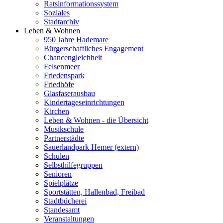
Ratsinformationssystem
Soziales
Stadtarchiv
Leben & Wohnen
950 Jahre Hademare
Bürgerschaftliches Engagement
Chancengleichheit
Felsenmeer
Friedenspark
Friedhöfe
Glasfaserausbau
Kindertageseinrichtungen
Kirchen
Leben & Wohnen - die Übersicht
Musikschule
Partnerstädte
Sauerlandpark Hemer (extern)
Schulen
Selbsthilfegruppen
Senioren
Spielplätze
Sportstätten, Hallenbad, Freibad
Stadtbücherei
Standesamt
Veranstaltungen