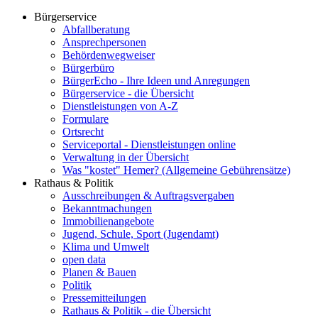
Bürgerservice
Abfallberatung
Ansprechpersonen
Behördenwegweiser
Bürgerbüro
BürgerEcho - Ihre Ideen und Anregungen
Bürgerservice - die Übersicht
Dienstleistungen von A-Z
Formulare
Ortsrecht
Serviceportal - Dienstleistungen online
Verwaltung in der Übersicht
Was "kostet" Hemer? (Allgemeine Gebührensätze)
Rathaus & Politik
Ausschreibungen & Auftragsvergaben
Bekanntmachungen
Immobilienangebote
Jugend, Schule, Sport (Jugendamt)
Klima und Umwelt
open data
Planen & Bauen
Politik
Pressemitteilungen
Rathaus & Politik - die Übersicht