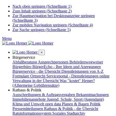
Nach oben springen (Schnelltaste 1)
Zum Inhalt springen (Schnelltaste 2)
Zur Hauptnavigation bei Desktopanzeige springen
(Schnelltaste 3)
Zur mobilen Navigation springen (Schnelltaste 4)
Zur Suche springen (Schnelltaste 5)
Menu
×
Bürgerservice
Abfallberatung
Ansprechpersonen
Behördenwegweiser
Bürgerbüro
BürgerEcho - Ihre Ideen und Anregungen
Bürgerservice - die Übersicht
Dienstleistungen von A-Z
Formulare
Ortsrecht
Serviceportal - Dienstleistungen online
Verwaltung in der Übersicht
Was "kostet" Hemer?
(Allgemeine Gebührensätze)
Rathaus & Politik
Ausschreibungen & Auftragsvergaben
Bekanntmachungen
Immobilienangebote
Jugend, Schule, Sport (Jugendamt)
Klima und Umwelt
open data
Planen & Bauen
Politik
Pressemitteilungen
Rathaus & Politik - die Übersicht
Ratsinformationssystem
Soziales
Stadtarchiv