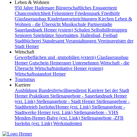
Leben & Wohnen
950 Jahre Hademare
Bürgerschaftliches Engagement
Chancengleichheit
Felsenmeer
Friedenspark
Friedhöfe
Glasfaserausbau
Kindertageseinrichtungen
Kirchen
Leben &
Wohnen - die Übersicht
Musikschule
Partnerstädte
Sauerlandpark Hemer (extern)
Schulen
Selbsthilfegruppen
Senioren
Spielplätze
Sportstätten, Hallenbad, Freibad
Stadtbücherei
Standesamt
Veranstaltungen
Vereinsregister der
Stadt Hemer
Wirtschaft
Gewerbeflächen und -immobilien (extern)
Glasfaserausbau
Hemer Gutschein
Hemeraner Unternehmen
Wirtschaft - die
Übersicht
Wirtschaftsinitiative Hemer (extern)
Wirtschaftsstandort Hemer
Tourismus
Karriere
Ausbildung
Bundesfreiwilligendienst
Karriere bei der Stadt
Hemer
Praktikum
Stellenangebote - Sauerlandpark Hemer
(ext. Link)
Stellenangebote - Stadt Hemer
Stellenangebote -
Stadtbetrieb Iserlohn/Hemer (ext. Link)
Stellenangebote -
Stadtwerke Hemer (ext. Link)
Stellenangebote - VHS
Menden-Hemer-Balve (ext. Link)
Stellenangebote -ZFB
Iserlohn (ext. Link)
Werkstudenten