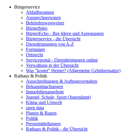
Bürgerservice
Abfallberatung
Ansprechpersonen
Behördenwegweiser
Bürgerbüro
BürgerEcho - Ihre Ideen und Anregungen
Bürgerservice - die Übersicht
Dienstleistungen von A-Z
Formulare
Ortsrecht
Serviceportal - Dienstleistungen online
Verwaltung in der Übersicht
Was "kostet" Hemer? (Allgemeine Gebührensätze)
Rathaus & Politik
Ausschreibungen & Auftragsvergaben
Bekanntmachungen
Immobilienangebote
Jugend, Schule, Sport (Jugendamt)
Klima und Umwelt
open data
Planen & Bauen
Politik
Pressemitteilungen
Rathaus & Politik - die Übersicht