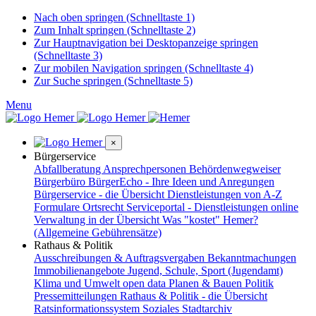
Nach oben springen (Schnelltaste 1)
Zum Inhalt springen (Schnelltaste 2)
Zur Hauptnavigation bei Desktopanzeige springen
(Schnelltaste 3)
Zur mobilen Navigation springen (Schnelltaste 4)
Zur Suche springen (Schnelltaste 5)
Menu
×
Bürgerservice
Abfallberatung
Ansprechpersonen
Behördenwegweiser
Bürgerbüro
BürgerEcho - Ihre Ideen und Anregungen
Bürgerservice - die Übersicht
Dienstleistungen von A-Z
Formulare
Ortsrecht
Serviceportal - Dienstleistungen online
Verwaltung in der Übersicht
Was "kostet" Hemer?
(Allgemeine Gebührensätze)
Rathaus & Politik
Ausschreibungen & Auftragsvergaben
Bekanntmachungen
Immobilienangebote
Jugend, Schule, Sport (Jugendamt)
Klima und Umwelt
open data
Planen & Bauen
Politik
Pressemitteilungen
Rathaus & Politik - die Übersicht
Ratsinformationssystem
Soziales
Stadtarchiv