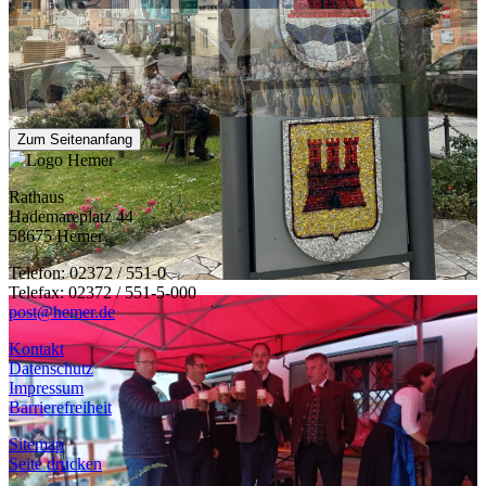
Zum Seitenanfang
Rathaus
Hademareplatz 44
58675 Hemer
Telefon: 02372 / 551-0
Telefax: 02372 / 551-5-000
post@hemer.de
Kontakt
Datenschutz
Impressum
Barrierefreiheit
Sitemap
Seite drucken