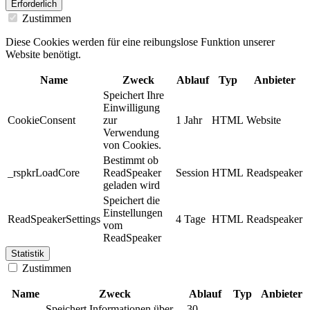
Erforderlich
Zustimmen
Diese Cookies werden für eine reibungslose Funktion unserer
Website benötigt.
Name
Zweck
Ablauf
Typ
Anbieter
Speichert Ihre
Einwilligung
CookieConsent
zur
1 Jahr
HTML
Website
Verwendung
von Cookies.
Bestimmt ob
_rspkrLoadCore
ReadSpeaker
Session
HTML
Readspeaker
geladen wird
Speichert die
Einstellungen
ReadSpeakerSettings
4 Tage
HTML
Readspeaker
vom
ReadSpeaker
Statistik
Zustimmen
Name
Zweck
Ablauf
Typ
Anbieter
Speichert Informationen über
30