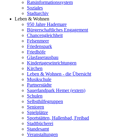
Ratsinformationssystem
Soziales
Stadtarchiv
Leben & Wohnen
950 Jahre Hademare
Bürgerschaftliches Engagement
Chancengleichheit
Felsenmeer
Friedenspark
Friedhöfe
Glasfaserausbau
Kindertageseinrichtungen
Kirchen
Leben & Wohnen - die Übersicht
Musikschule
Partnerstädte
Sauerlandpark Hemer (extern)
Schulen
Selbsthilfegruppen
Senioren
Spielplätze
Sportstätten, Hallenbad, Freibad
Stadtbücherei
Standesamt
Veranstaltungen