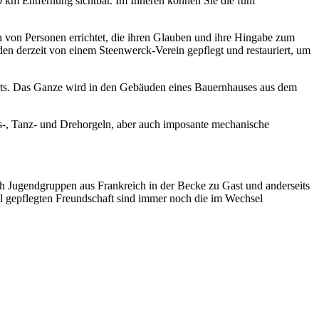
0 km Entfernung sichtbar. Im Inneren können Sie die fünf
von Personen errichtet, die ihren Glauben und ihre Hingabe zum
n derzeit von einem Steenwerck-Verein gepflegt und restauriert, um
derts. Das Ganze wird in den Gebäuden eines Bauernhauses aus dem
s-, Tanz- und Drehorgeln, aber auch imposante mechanische
 Jugendgruppen aus Frankreich in der Becke zu Gast und anderseits
oll gepflegten Freundschaft sind immer noch die im Wechsel