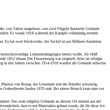
roße, von Tälern umgebene, von zwei Flügeln flankierte Gebäude
riert. Es wurde 1918 während der Kämpfe vollständig zerstört.
t. Es hat zwei Stockwerke, der Sockel ist aus Béthune-Sandstein
man menschenwürdige Lebensbedingungen bieten wollte. Ab 1848
e 1852 erbaut; Die Finanzierung war originell, denn sie erfolgte
ieg in den Jahren zwischen 1914-1918 wurden die Gebäude teilweise
s Pfarrers von Bourg, der Gemeinde und der Händler schwierig.
en Gottesdienste fanden 1870 statt. Bei einem Besuch kann man vor
datiert. Das erste religiöse Gebäude an diesem Ort stammt aus der
sonderheit, dass es mit Materialien gebaut wurde, die für diese Art