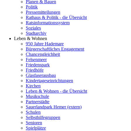
Planen & Bauen
Politik
Pressemitteilungen
Rathaus & Politik - die Übersicht
Ratsinformationssystem
Soziales
Stadtarchiv
Leben & Wohnen
950 Jahre Hademare
Bürgerschaftliches Engagement
Chancengleichheit
Felsenmeer
Friedenspark
Friedhöfe
Glasfaserausbau
Kindertageseinrichtungen
Kirchen
Leben & Wohnen - die Übersicht
Musikschule
Partnerstädte
Sauerlandpark Hemer (extern)
Schulen
Selbsthilfegruppen
Senioren
Spielplätze