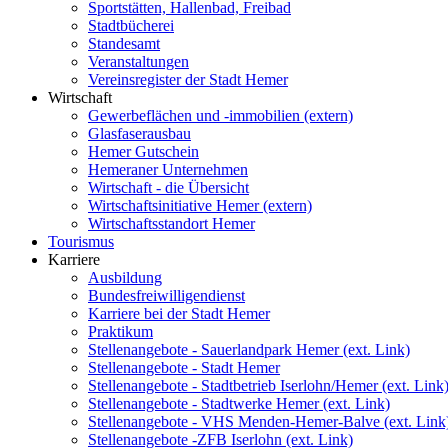
Sportstätten, Hallenbad, Freibad
Stadtbücherei
Standesamt
Veranstaltungen
Vereinsregister der Stadt Hemer
Wirtschaft
Gewerbeflächen und -immobilien (extern)
Glasfaserausbau
Hemer Gutschein
Hemeraner Unternehmen
Wirtschaft - die Übersicht
Wirtschaftsinitiative Hemer (extern)
Wirtschaftsstandort Hemer
Tourismus
Karriere
Ausbildung
Bundesfreiwilligendienst
Karriere bei der Stadt Hemer
Praktikum
Stellenangebote - Sauerlandpark Hemer (ext. Link)
Stellenangebote - Stadt Hemer
Stellenangebote - Stadtbetrieb Iserlohn/Hemer (ext. Link
Stellenangebote - Stadtwerke Hemer (ext. Link)
Stellenangebote - VHS Menden-Hemer-Balve (ext. Link
Stellenangebote -ZFB Iserlohn (ext. Link)