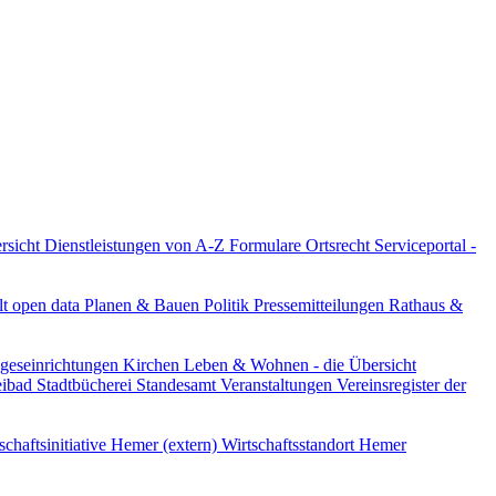
ersicht
Dienstleistungen von A-Z
Formulare
Ortsrecht
Serviceportal -
lt
open data
Planen & Bauen
Politik
Pressemitteilungen
Rathaus &
ageseinrichtungen
Kirchen
Leben & Wohnen - die Übersicht
reibad
Stadtbücherei
Standesamt
Veranstaltungen
Vereinsregister der
schaftsinitiative Hemer (extern)
Wirtschaftsstandort Hemer