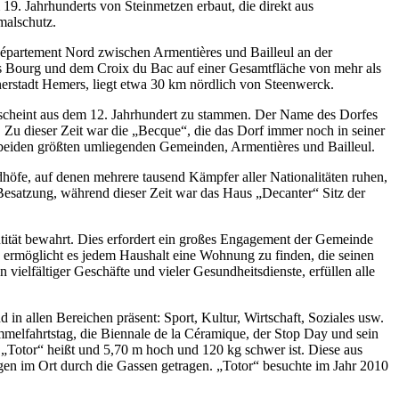
9. Jahrhunderts von Steinmetzen erbaut, die direkt aus
malschutz.
épartement Nord zwischen Armentières und Bailleul an der
s Bourg und dem Croix du Bac auf einer Gesamtfläche von mehr als
nerstadt Hemers, liegt etwa 30 km nördlich von Steenwerck.
r scheint aus dem 12. Jahrhundert zu stammen. Der Name des Dorfes
. Zu dieser Zeit war die „Becque“, die das Dorf immer noch in seiner
e beiden größten umliegenden Gemeinden, Armentières und Bailleul.
edhöfe, auf denen mehrere tausend Kämpfer aller Nationalitäten ruhen,
esatzung, während dieser Zeit war das Haus „Decanter“ Sitz der
tität bewahrt. Dies erfordert ein großes Engagement der Gemeinde
 ermöglicht es jedem Haushalt eine Wohnung zu finden, die seinen
elfältiger Geschäfte und vieler Gesundheitsdienste, erfüllen alle
in allen Bereichen präsent: Sport, Kultur, Wirtschaft, Soziales usw.
lfahrtstag, die Biennale de la Céramique, der Stop Day und sein
„Totor“ heißt und 5,70 m hoch und 120 kg schwer ist. Diese aus
en im Ort durch die Gassen getragen. „Totor“ besuchte im Jahr 2010