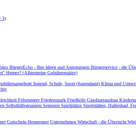
 3)
rbüro
BürgerEcho - Ihre Ideen und Anregungen
Bürgerservice - die Üb
et" Hemer? (Allgemeine Gebührensätze)
obilienangebote
Jugend, Schule, Sport (Jugendamt)
Klima und Umwe
chiv
leichheit
Felsenmeer
Friedenspark
Friedhöfe
Glasfaserausbau
Kindert
len
Selbsthilfegruppen
Senioren
Spielplätze
Sportstätten, Hallenbad, F
er Gutschein
Hemeraner Unternehmen
Wirtschaft - die Übersicht
Wirt