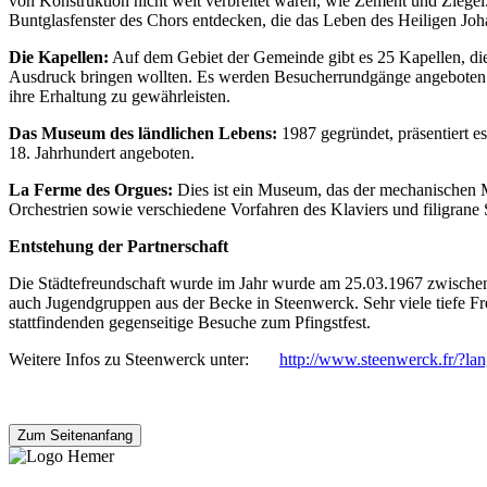
von Konstruktion nicht weit verbreitet waren, wie Zement und Ziegel.
Buntglasfenster des Chors entdecken, die das Leben des Heiligen Jo
Die Kapellen:
Auf dem Gebiet der Gemeinde gibt es 25 Kapellen, die
Ausdruck bringen wollten. Es werden Besucherrundgänge angeboten (P
ihre Erhaltung zu gewährleisten.
Das Museum des ländlichen Lebens:
1987 gegründet, präsentiert e
18. Jahrhundert angeboten.
La Ferme des Orgues:
Dies ist ein Museum, das der mechanischen M
Orchestrien sowie verschiedene Vorfahren des Klaviers und filigrane 
Entstehung der Partnerschaft
Die Städtefreundschaft wurde im Jahr wurde am 25.03.1967 zwische
auch Jugendgruppen aus der Becke in Steenwerck. Sehr viele tiefe Fre
stattfindenden gegenseitige Besuche zum Pfingstfest.
Weitere Infos zu Steenwerck unter:
http://www.steenwerck.fr/?lan
Zum Seitenanfang