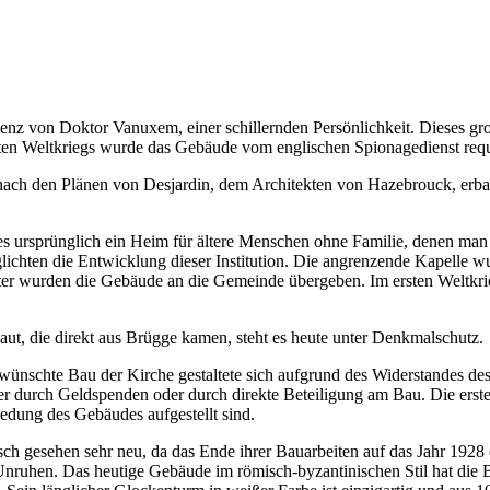
enz von Doktor Vanuxem, einer schillernden Persönlichkeit. Dieses g
en Weltkriegs wurde das Gebäude vom englischen Spionagedienst requi
nach den Plänen von Desjardin, dem Architekten von Hazebrouck, erbau
r es ursprünglich ein Heim für ältere Menschen ohne Familie, denen 
ten die Entwicklung dieser Institution. Die angrenzende Kapelle wurd
äter wurden die Gebäude an die Gemeinde übergeben. Im ersten Weltkr
ut, die direkt aus Brügge kamen, steht es heute unter Denkmalschutz.
ünschte Bau der Kirche gestaltete sich aufgrund des Widerstandes de
er durch Geldspenden oder durch direkte Beteiligung am Bau. Die erst
edung des Gebäudes aufgestellt sind.
isch gesehen sehr neu, da das Ende ihrer Bauarbeiten auf das Jahr 1928 
nruhen. Das heutige Gebäude im römisch-byzantinischen Stil hat die Be