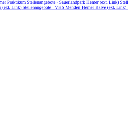
emer
Praktikum
Stellenangebote - Sauerlandpark Hemer (ext. Link)
Stel
 (ext. Link)
Stellenangebote - VHS Menden-Hemer-Balve (ext. Link)