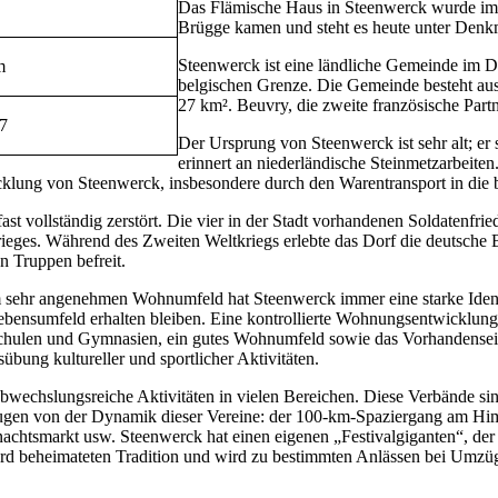
Das Flämische Haus in Steenwerck wurde im 1
Brügge kamen und steht es heute unter Denk
Steenwerck ist eine ländliche Gemeinde im D
m
belgischen Grenze. Die Gemeinde besteht au
27 km². Beuvry, die zweite französische Part
7
Der Ursprung von Steenwerck ist sehr alt; e
erinnert an niederländische Steinmetzarbeiten
wicklung von Steenwerck, insbesondere durch den Warentransport in di
st vollständig zerstört. Die vier in der Stadt vorhandenen Soldatenfri
ges. Während des Zweiten Weltkriegs erlebte das Dorf die deutsche B
 Truppen befreit.
em sehr angenehmen Wohnumfeld hat Steenwerck immer eine starke Iden
bensumfeld erhalten bleiben. Eine kontrollierte Wohnungsentwicklung
hulen und Gymnasien, ein gutes Wohnumfeld sowie das Vorhandensein vi
ung kultureller und sportlicher Aktivitäten.
bwechslungsreiche Aktivitäten in vielen Bereichen. Diese Verbände sind 
en von der Dynamik dieser Vereine: der 100-km-Spaziergang am Himme
achtsmarkt usw. Steenwerck hat einen eigenen „Festivalgiganten“, der 
rd beheimateten Tradition und wird zu bestimmten Anlässen bei Umzüg