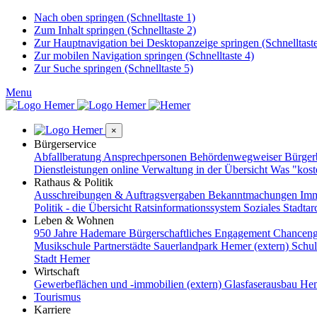
Nach oben springen (Schnelltaste 1)
Zum Inhalt springen (Schnelltaste 2)
Zur Hauptnavigation bei Desktopanzeige springen (Schnelltaste
Zur mobilen Navigation springen (Schnelltaste 4)
Zur Suche springen (Schnelltaste 5)
Menu
×
Bürgerservice
Abfallberatung
Ansprechpersonen
Behördenwegweiser
Bürge
Dienstleistungen online
Verwaltung in der Übersicht
Was "kost
Rathaus & Politik
Ausschreibungen & Auftragsvergaben
Bekanntmachungen
Imm
Politik - die Übersicht
Ratsinformationssystem
Soziales
Stadtar
Leben & Wohnen
950 Jahre Hademare
Bürgerschaftliches Engagement
Chanceng
Musikschule
Partnerstädte
Sauerlandpark Hemer (extern)
Schu
Stadt Hemer
Wirtschaft
Gewerbeflächen und -immobilien (extern)
Glasfaserausbau
Hem
Tourismus
Karriere