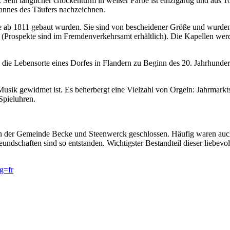
 Sein länglicher Glockenturm in weißer Farbe ist einzigartig und aus 1
hannes des Täufers nachzeichnen.
 ab 1811 gebaut wurden. Sie sind von bescheidener Größe und wurden 
rospekte sind im Fremdenverkehrsamt erhältlich). Die Kapellen werde
s die Lebensorte eines Dorfes in Flandern zu Beginn des 20. Jahrhun
usik gewidmet ist. Es beherbergt eine Vielzahl von Orgeln: Jahrmarkt
Spieluhren.
n der Gemeinde Becke und Steenwerck geschlossen. Häufig waren auch
undschaften sind so entstanden. Wichtigster Bestandteil dieser liebev
g=fr