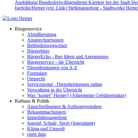
Ausbildung
Bundesfreiwilligendienst
Karriere bei der Stadt H
Iserlohn/Hemer (ext. Link)
Stellenangebote - Stadtwerke Hemer
Bürgerservice
Abfallberatung
Ansprechpersonen
Behördenwegweiser
Bürgerbüro
BürgerEcho - Ihre Ideen und Anregungen
Bürgerservice - die Übersicht
Dienstleistungen von A-Z
Formulare
Ortsrecht
Serviceportal - Dienstleistungen online
Verwaltung in der Übersicht
Was "kostet" Hemer? (Allgemeine Gebührensätze)
Rathaus & Politik
Ausschreibungen & Auftragsvergaben
Bekanntmachungen
Immobilienangebote
Jugend, Schule, Sport (Jugendamt)
Klima und Umwelt
open data