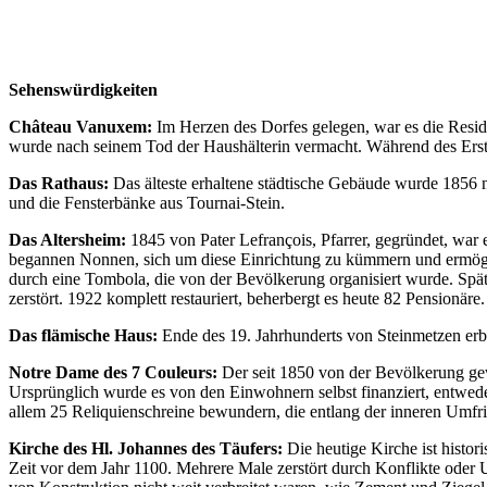
Sehenswürdigkeiten
Château Vanuxem:
Im Herzen des Dorfes gelegen, war es die Resid
wurde nach seinem Tod der Haushälterin vermacht. Während des Erst
Das Rathaus:
Das älteste erhaltene städtische Gebäude wurde 1856 
und die Fensterbänke aus Tournai-Stein.
Das Altersheim:
1845 von Pater Lefrançois, Pfarrer, gegründet, wa
begannen Nonnen, sich um diese Einrichtung zu kümmern und ermöglich
durch eine Tombola, die von der Bevölkerung organisiert wurde. Sp
zerstört. 1922 komplett restauriert, beherbergt es heute 82 Pensionäre.
Das flämische Haus:
Ende des 19. Jahrhunderts von Steinmetzen erba
Notre Dame des 7 Couleurs:
Der seit 1850 von der Bevölkerung gew
Ursprünglich wurde es von den Einwohnern selbst finanziert, entwed
allem 25 Reliquienschreine bewundern, die entlang der inneren Umfri
Kirche des Hl. Johannes des Täufers:
Die heutige Kirche ist histor
Zeit vor dem Jahr 1100. Mehrere Male zerstört durch Konflikte oder U