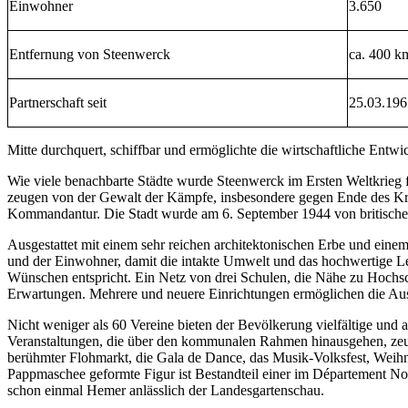
Einwohner
3.650
Entfernung von Steenwerck
ca. 400 k
Partnerschaft seit
25.03.196
Mitte durchquert, schiffbar und ermöglichte die wirtschaftliche Ent
Wie viele benachbarte Städte wurde Steenwerck im Ersten Weltkrieg fa
zeugen von der Gewalt der Kämpfe, insbesondere gegen Ende des Krie
Kommandantur. Die Stadt wurde am 6. September 1944 von britischen
Ausgestattet mit einem sehr reichen architektonischen Erbe und ein
und der Einwohner, damit die intakte Umwelt und das hochwertige Le
Wünschen entspricht. Ein Netz von drei Schulen, die Nähe zu Hochsc
Erwartungen. Mehrere und neuere Einrichtungen ermöglichen die Ausüb
Nicht weniger als 60 Vereine bieten der Bevölkerung vielfältige und a
Veranstaltungen, die über den kommunalen Rahmen hinausgehen, zeug
berühmter Flohmarkt, die Gala de Dance, das Musik-Volksfest, Weihn
Pappmaschee geformte Figur ist Bestandteil einer im Département No
schon einmal Hemer anlässlich der Landesgartenschau.