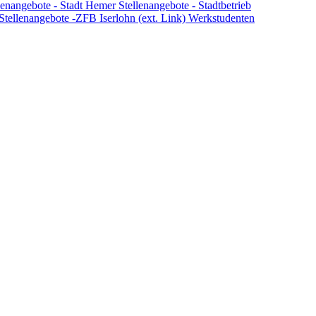
lenangebote - Stadt Hemer
Stellenangebote - Stadtbetrieb
Stellenangebote -ZFB Iserlohn (ext. Link)
Werkstudenten