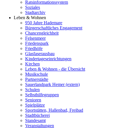
Ratsinformationssystem
Soziales
Stadtarchiv
Leben & Wohnen
950 Jahre Hademare
Bürgerschaftliches Engagement
Chancengleichheit
Felsenmeer
Friedenspark
Friedhöfe
Glasfaserausbau
Kindertageseinrichtungen
Kirchen
Leben & Wohnen - die Übersicht
Musikschule
Partnerstädte
Sauerlandpark Hemer (extern)
Schulen
Selbsthilfegruppen
Senioren
Spielplätze
Sportstätten, Hallenbad, Freibad
Stadtbücherei
Standesamt
Veranstaltungen