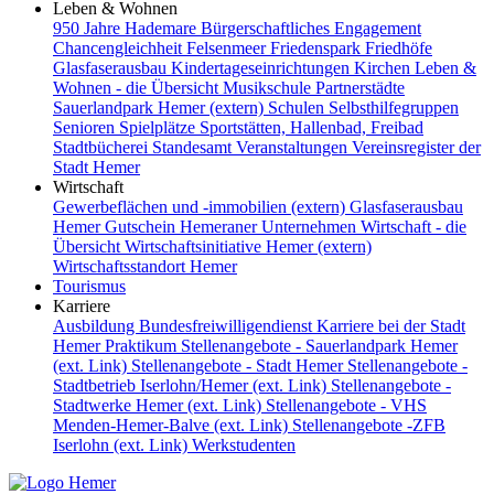
Leben & Wohnen
950 Jahre Hademare
Bürgerschaftliches Engagement
Chancengleichheit
Felsenmeer
Friedenspark
Friedhöfe
Glasfaserausbau
Kindertageseinrichtungen
Kirchen
Leben &
Wohnen - die Übersicht
Musikschule
Partnerstädte
Sauerlandpark Hemer (extern)
Schulen
Selbsthilfegruppen
Senioren
Spielplätze
Sportstätten, Hallenbad, Freibad
Stadtbücherei
Standesamt
Veranstaltungen
Vereinsregister der
Stadt Hemer
Wirtschaft
Gewerbeflächen und -immobilien (extern)
Glasfaserausbau
Hemer Gutschein
Hemeraner Unternehmen
Wirtschaft - die
Übersicht
Wirtschaftsinitiative Hemer (extern)
Wirtschaftsstandort Hemer
Tourismus
Karriere
Ausbildung
Bundesfreiwilligendienst
Karriere bei der Stadt
Hemer
Praktikum
Stellenangebote - Sauerlandpark Hemer
(ext. Link)
Stellenangebote - Stadt Hemer
Stellenangebote -
Stadtbetrieb Iserlohn/Hemer (ext. Link)
Stellenangebote -
Stadtwerke Hemer (ext. Link)
Stellenangebote - VHS
Menden-Hemer-Balve (ext. Link)
Stellenangebote -ZFB
Iserlohn (ext. Link)
Werkstudenten