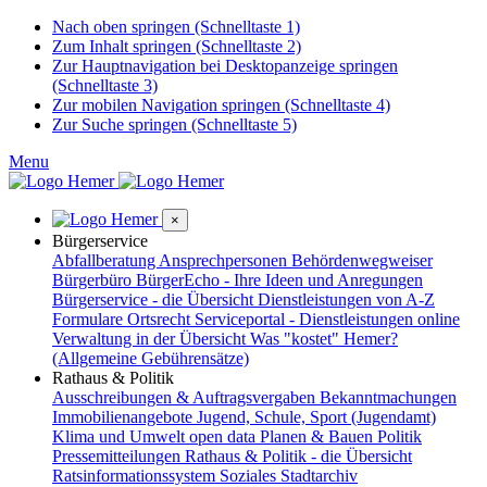
Nach oben springen (Schnelltaste 1)
Zum Inhalt springen (Schnelltaste 2)
Zur Hauptnavigation bei Desktopanzeige springen
(Schnelltaste 3)
Zur mobilen Navigation springen (Schnelltaste 4)
Zur Suche springen (Schnelltaste 5)
Menu
×
Bürgerservice
Abfallberatung
Ansprechpersonen
Behördenwegweiser
Bürgerbüro
BürgerEcho - Ihre Ideen und Anregungen
Bürgerservice - die Übersicht
Dienstleistungen von A-Z
Formulare
Ortsrecht
Serviceportal - Dienstleistungen online
Verwaltung in der Übersicht
Was "kostet" Hemer?
(Allgemeine Gebührensätze)
Rathaus & Politik
Ausschreibungen & Auftragsvergaben
Bekanntmachungen
Immobilienangebote
Jugend, Schule, Sport (Jugendamt)
Klima und Umwelt
open data
Planen & Bauen
Politik
Pressemitteilungen
Rathaus & Politik - die Übersicht
Ratsinformationssystem
Soziales
Stadtarchiv