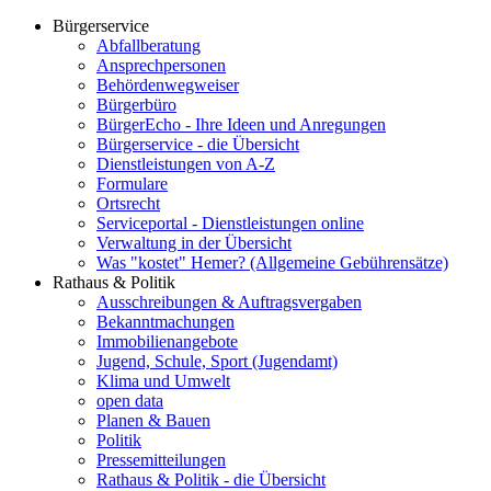
Bürgerservice
Abfallberatung
Ansprechpersonen
Behördenwegweiser
Bürgerbüro
BürgerEcho - Ihre Ideen und Anregungen
Bürgerservice - die Übersicht
Dienstleistungen von A-Z
Formulare
Ortsrecht
Serviceportal - Dienstleistungen online
Verwaltung in der Übersicht
Was "kostet" Hemer? (Allgemeine Gebührensätze)
Rathaus & Politik
Ausschreibungen & Auftragsvergaben
Bekanntmachungen
Immobilienangebote
Jugend, Schule, Sport (Jugendamt)
Klima und Umwelt
open data
Planen & Bauen
Politik
Pressemitteilungen
Rathaus & Politik - die Übersicht