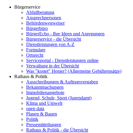
Bürgerservice
Abfallberatung
Ansprechpersonen
Behördenwegweiser
Bürgerbüro
BürgerEcho - Ihre Ideen und Anregungen
Bürgerservice - die Übersicht
Dienstleistungen von A-Z
Formulare
Ortsrecht
Serviceportal - Dienstleistungen online
Verwaltung in der Übersicht
Was "kostet" Hemer? (Allgemeine Gebührensätze)
Rathaus & Politik
Ausschreibungen & Auftragsvergaben
Bekanntmachungen
Immobilienangebote
Jugend, Schule, Sport (Jugendamt)
Klima und Umwelt
open data
Planen & Bauen
Politik
Pressemitteilungen
Rathaus & Politik - die Übersicht