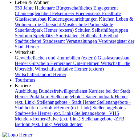
Leben & Wohnen
950 Jahre Hademare
Bürgerschaftliches Engagement
Chancengleichheit
Felsenmeer
Friedenspark
Friedhöfe
Glasfaserausbau
Kindertageseinrichtungen
Kirchen
Leben &
Wohnen - die Übersicht
Musikschule
Partnerstädte
Sauerlandpark Hemer (extern)
Schulen
Selbsthilfegruppen
Senioren
Spielplätze
Sportstätten, Hallenbad, Freibad
Stadtbücherei
Standesamt
Veranstaltungen
Vereinsregister der
Stadt Hemer
Wirtschaft
Gewerbeflächen und -immobilien (extern)
Glasfaserausbau
Hemer Gutschein
Hemeraner Unternehmen
Wirtschaft - die
Übersicht
Wirtschaftsinitiative Hemer (extern)
Wirtschaftsstandort Hemer
Tourismus
Karriere
Ausbildung
Bundesfreiwilligendienst
Karriere bei der Stadt
Hemer
Praktikum
Stellenangebote - Sauerlandpark Hemer
(ext. Link)
Stellenangebote - Stadt Hemer
Stellenangebote -
Stadtbetrieb Iserlohn/Hemer (ext. Link)
Stellenangebote -
Stadtwerke Hemer (ext. Link)
Stellenangebote - VHS
Menden-Hemer-Balve (ext. Link)
Stellenangebote -ZFB
Iserlohn (ext. Link)
Werkstudenten