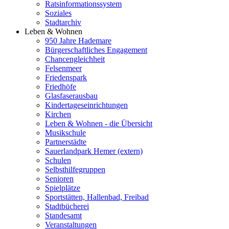
Ratsinformationssystem
Soziales
Stadtarchiv
Leben & Wohnen
950 Jahre Hademare
Bürgerschaftliches Engagement
Chancengleichheit
Felsenmeer
Friedenspark
Friedhöfe
Glasfaserausbau
Kindertageseinrichtungen
Kirchen
Leben & Wohnen - die Übersicht
Musikschule
Partnerstädte
Sauerlandpark Hemer (extern)
Schulen
Selbsthilfegruppen
Senioren
Spielplätze
Sportstätten, Hallenbad, Freibad
Stadtbücherei
Standesamt
Veranstaltungen