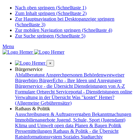
Nach oben springen (Schnelltaste 1)
Zum Inhalt springen (Schnelltaste 2)
Zur Hauptnavigation bei Desktopanzeige springen
(Schnelltaste 3)
Zur mobilen Navigation springen (Schnelltaste 4)
Zur Suche springen (Schnelltaste 5)
Menu
×
Bürgerservice
Abfallberatung
Ansprechpersonen
Behördenwegweiser
Bürgerbüro
BürgerEcho - Ihre Ideen und Anregungen
Bürgerservice - die Übersicht
Dienstleistungen von A-Z
Formulare
Ortsrecht
Serviceportal - Dienstleistungen online
Verwaltung in der Übersicht
Was "kostet" Hemer?
(Allgemeine Gebührensätze)
Rathaus & Politik
Ausschreibungen & Auftragsvergaben
Bekanntmachungen
Immobilienangebote
Jugend, Schule, Sport (Jugendamt)
Klima und Umwelt
open data
Planen & Bauen
Politik
Pressemitteilungen
Rathaus & Politik - die Übersicht
Ratsinformationssystem
Soziales
Stadtarchiv