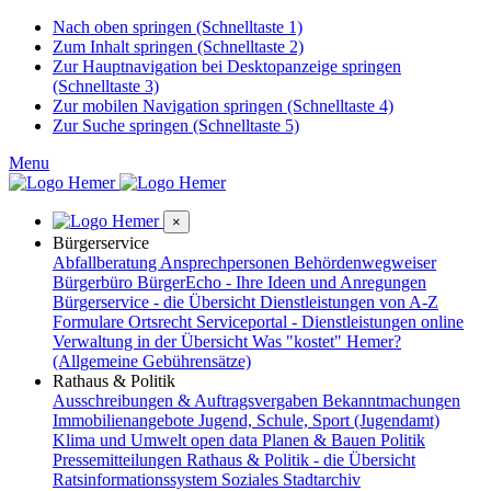
Nach oben springen (Schnelltaste 1)
Zum Inhalt springen (Schnelltaste 2)
Zur Hauptnavigation bei Desktopanzeige springen
(Schnelltaste 3)
Zur mobilen Navigation springen (Schnelltaste 4)
Zur Suche springen (Schnelltaste 5)
Menu
×
Bürgerservice
Abfallberatung
Ansprechpersonen
Behördenwegweiser
Bürgerbüro
BürgerEcho - Ihre Ideen und Anregungen
Bürgerservice - die Übersicht
Dienstleistungen von A-Z
Formulare
Ortsrecht
Serviceportal - Dienstleistungen online
Verwaltung in der Übersicht
Was "kostet" Hemer?
(Allgemeine Gebührensätze)
Rathaus & Politik
Ausschreibungen & Auftragsvergaben
Bekanntmachungen
Immobilienangebote
Jugend, Schule, Sport (Jugendamt)
Klima und Umwelt
open data
Planen & Bauen
Politik
Pressemitteilungen
Rathaus & Politik - die Übersicht
Ratsinformationssystem
Soziales
Stadtarchiv