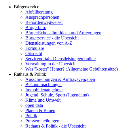
Bürgerservice
Abfallberatung
Ansprechpersonen
Behördenwegweiser
Bürgerbüro
BürgerEcho - Ihre Ideen und Anregungen
Bürgerservice - die Übersicht
Dienstleistungen von A-Z
Formulare
Ortsrecht
Serviceportal - Dienstleistungen online
Verwaltung in der Übersicht
Was "kostet" Hemer? (Allgemeine Gebührensätze)
Rathaus & Politik
Ausschreibungen & Auftragsvergaben
Bekanntmachungen
Immobilienangebote
Jugend, Schule, Sport (Jugendamt)
Klima und Umwelt
open data
Planen & Bauen
Politik
Pressemitteilungen
Rathaus & Politik - die Übersicht