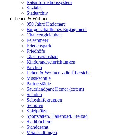
Ratsinformationssystem
Soziales
Stadtarchiv
Leben & Wohnen
950 Jahre Hademare
Bürgerschaftliches Engagement
Chancengleichheit
Felsenmeer
Friedenspark
Friedhöfe
Glasfaserausbau
Kindertageseinrichtungen
Kirchen
Leben & Wohnen - die Übersicht
Musikschule
Partnerstädte
Sauerlandpark Hemer (extern)
Schulen
Selbsthilfegruppen
Senioren
Spielplätze
Sportstätten, Hallenbad, Freibad
Stadtbücherei
Standesamt
Veranstaltungen