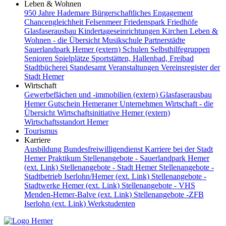
Leben & Wohnen
950 Jahre Hademare
Bürgerschaftliches Engagement
Chancengleichheit
Felsenmeer
Friedenspark
Friedhöfe
Glasfaserausbau
Kindertageseinrichtungen
Kirchen
Leben &
Wohnen - die Übersicht
Musikschule
Partnerstädte
Sauerlandpark Hemer (extern)
Schulen
Selbsthilfegruppen
Senioren
Spielplätze
Sportstätten, Hallenbad, Freibad
Stadtbücherei
Standesamt
Veranstaltungen
Vereinsregister der
Stadt Hemer
Wirtschaft
Gewerbeflächen und -immobilien (extern)
Glasfaserausbau
Hemer Gutschein
Hemeraner Unternehmen
Wirtschaft - die
Übersicht
Wirtschaftsinitiative Hemer (extern)
Wirtschaftsstandort Hemer
Tourismus
Karriere
Ausbildung
Bundesfreiwilligendienst
Karriere bei der Stadt
Hemer
Praktikum
Stellenangebote - Sauerlandpark Hemer
(ext. Link)
Stellenangebote - Stadt Hemer
Stellenangebote -
Stadtbetrieb Iserlohn/Hemer (ext. Link)
Stellenangebote -
Stadtwerke Hemer (ext. Link)
Stellenangebote - VHS
Menden-Hemer-Balve (ext. Link)
Stellenangebote -ZFB
Iserlohn (ext. Link)
Werkstudenten