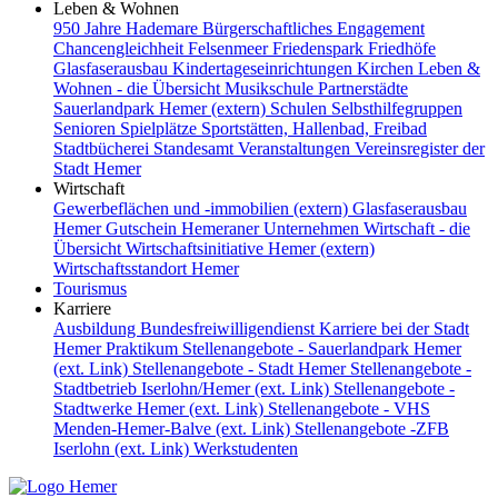
Leben & Wohnen
950 Jahre Hademare
Bürgerschaftliches Engagement
Chancengleichheit
Felsenmeer
Friedenspark
Friedhöfe
Glasfaserausbau
Kindertageseinrichtungen
Kirchen
Leben &
Wohnen - die Übersicht
Musikschule
Partnerstädte
Sauerlandpark Hemer (extern)
Schulen
Selbsthilfegruppen
Senioren
Spielplätze
Sportstätten, Hallenbad, Freibad
Stadtbücherei
Standesamt
Veranstaltungen
Vereinsregister der
Stadt Hemer
Wirtschaft
Gewerbeflächen und -immobilien (extern)
Glasfaserausbau
Hemer Gutschein
Hemeraner Unternehmen
Wirtschaft - die
Übersicht
Wirtschaftsinitiative Hemer (extern)
Wirtschaftsstandort Hemer
Tourismus
Karriere
Ausbildung
Bundesfreiwilligendienst
Karriere bei der Stadt
Hemer
Praktikum
Stellenangebote - Sauerlandpark Hemer
(ext. Link)
Stellenangebote - Stadt Hemer
Stellenangebote -
Stadtbetrieb Iserlohn/Hemer (ext. Link)
Stellenangebote -
Stadtwerke Hemer (ext. Link)
Stellenangebote - VHS
Menden-Hemer-Balve (ext. Link)
Stellenangebote -ZFB
Iserlohn (ext. Link)
Werkstudenten