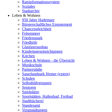
Ratsinformationssystem
Soziales
Stadtarchiv
Leben & Wohnen
950 Jahre Hademare
Bürgerschaftliches Engagement
Chancengleichheit
Felsenmeer
Friedenspark
Friedhöfe
Glasfaserausbau
Kindertageseinrichtungen
Kirchen
Leben & Wohnen - die Übersicht
Musikschule
Partnerstädte
Sauerlandpark Hemer (extern)
Schulen
Selbsthilfegruppen
Senioren
Spielplätze
Sportstätten, Hallenbad, Freibad
Stadtbücherei
Standesamt
Veranstaltungen