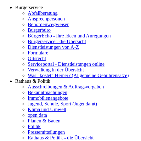
Bürgerservice
Abfallberatung
Ansprechpersonen
Behördenwegweiser
Bürgerbüro
BürgerEcho - Ihre Ideen und Anregungen
Bürgerservice - die Übersicht
Dienstleistungen von A-Z
Formulare
Ortsrecht
Serviceportal - Dienstleistungen online
Verwaltung in der Übersicht
Was "kostet" Hemer? (Allgemeine Gebührensätze)
Rathaus & Politik
Ausschreibungen & Auftragsvergaben
Bekanntmachungen
Immobilienangebote
Jugend, Schule, Sport (Jugendamt)
Klima und Umwelt
open data
Planen & Bauen
Politik
Pressemitteilungen
Rathaus & Politik - die Übersicht