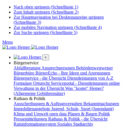
Nach oben springen (Schnelltaste 1)
Zum Inhalt springen (Schnelltaste 2)
Zur Hauptnavigation bei Desktopanzeige springen
(Schnelltaste 3)
Zur mobilen Navigation springen (Schnelltaste 4)
Zur Suche springen (Schnelltaste 5)
Menu
×
Bürgerservice
Abfallberatung
Ansprechpersonen
Behördenwegweiser
Bürgerbüro
BürgerEcho - Ihre Ideen und Anregungen
Bürgerservice - die Übersicht
Dienstleistungen von A-Z
Formulare
Ortsrecht
Serviceportal - Dienstleistungen online
Verwaltung in der Übersicht
Was "kostet" Hemer?
(Allgemeine Gebührensätze)
Rathaus & Politik
Ausschreibungen & Auftragsvergaben
Bekanntmachungen
Immobilienangebote
Jugend, Schule, Sport (Jugendamt)
Klima und Umwelt
open data
Planen & Bauen
Politik
Pressemitteilungen
Rathaus & Politik - die Übersicht
Ratsinformationssystem
Soziales
Stadtarchiv