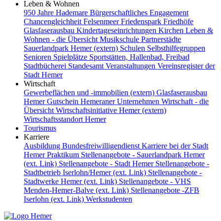
Leben & Wohnen
950 Jahre Hademare
Bürgerschaftliches Engagement
Chancengleichheit
Felsenmeer
Friedenspark
Friedhöfe
Glasfaserausbau
Kindertageseinrichtungen
Kirchen
Leben &
Wohnen - die Übersicht
Musikschule
Partnerstädte
Sauerlandpark Hemer (extern)
Schulen
Selbsthilfegruppen
Senioren
Spielplätze
Sportstätten, Hallenbad, Freibad
Stadtbücherei
Standesamt
Veranstaltungen
Vereinsregister der
Stadt Hemer
Wirtschaft
Gewerbeflächen und -immobilien (extern)
Glasfaserausbau
Hemer Gutschein
Hemeraner Unternehmen
Wirtschaft - die
Übersicht
Wirtschaftsinitiative Hemer (extern)
Wirtschaftsstandort Hemer
Tourismus
Karriere
Ausbildung
Bundesfreiwilligendienst
Karriere bei der Stadt
Hemer
Praktikum
Stellenangebote - Sauerlandpark Hemer
(ext. Link)
Stellenangebote - Stadt Hemer
Stellenangebote -
Stadtbetrieb Iserlohn/Hemer (ext. Link)
Stellenangebote -
Stadtwerke Hemer (ext. Link)
Stellenangebote - VHS
Menden-Hemer-Balve (ext. Link)
Stellenangebote -ZFB
Iserlohn (ext. Link)
Werkstudenten