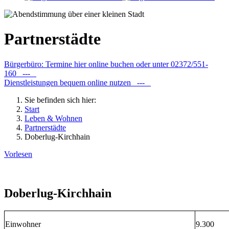
Partnerstädte
Bürgerbüro: Termine hier online buchen oder unter 02372/551-
160 ---
Dienstleistungen bequem online nutzen ---
Sie befinden sich hier:
Start
Leben & Wohnen
Partnerstädte
Doberlug-Kirchhain
Vorlesen
Doberlug-Kirchhain
Einwohner
9.300