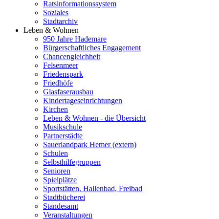
Ratsinformationssystem
Soziales
Stadtarchiv
Leben & Wohnen
950 Jahre Hademare
Bürgerschaftliches Engagement
Chancengleichheit
Felsenmeer
Friedenspark
Friedhöfe
Glasfaserausbau
Kindertageseinrichtungen
Kirchen
Leben & Wohnen - die Übersicht
Musikschule
Partnerstädte
Sauerlandpark Hemer (extern)
Schulen
Selbsthilfegruppen
Senioren
Spielplätze
Sportstätten, Hallenbad, Freibad
Stadtbücherei
Standesamt
Veranstaltungen