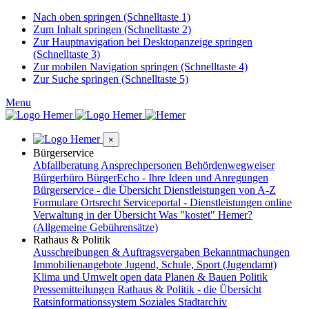
Nach oben springen (Schnelltaste 1)
Zum Inhalt springen (Schnelltaste 2)
Zur Hauptnavigation bei Desktopanzeige springen
(Schnelltaste 3)
Zur mobilen Navigation springen (Schnelltaste 4)
Zur Suche springen (Schnelltaste 5)
Menu
×
Bürgerservice
Abfallberatung
Ansprechpersonen
Behördenwegweiser
Bürgerbüro
BürgerEcho - Ihre Ideen und Anregungen
Bürgerservice - die Übersicht
Dienstleistungen von A-Z
Formulare
Ortsrecht
Serviceportal - Dienstleistungen online
Verwaltung in der Übersicht
Was "kostet" Hemer?
(Allgemeine Gebührensätze)
Rathaus & Politik
Ausschreibungen & Auftragsvergaben
Bekanntmachungen
Immobilienangebote
Jugend, Schule, Sport (Jugendamt)
Klima und Umwelt
open data
Planen & Bauen
Politik
Pressemitteilungen
Rathaus & Politik - die Übersicht
Ratsinformationssystem
Soziales
Stadtarchiv