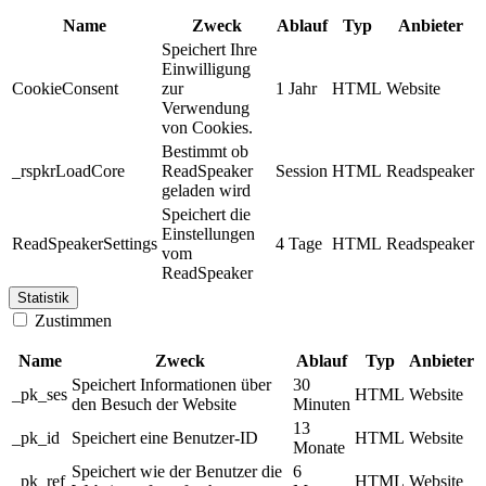
Name
Zweck
Ablauf
Typ
Anbieter
Speichert Ihre
Einwilligung
CookieConsent
zur
1 Jahr
HTML
Website
Verwendung
von Cookies.
Bestimmt ob
_rspkrLoadCore
ReadSpeaker
Session
HTML
Readspeaker
geladen wird
Speichert die
Einstellungen
ReadSpeakerSettings
4 Tage
HTML
Readspeaker
vom
ReadSpeaker
Statistik
Zustimmen
Name
Zweck
Ablauf
Typ
Anbieter
Speichert Informationen über
30
_pk_ses
HTML
Website
den Besuch der Website
Minuten
13
_pk_id
Speichert eine Benutzer-ID
HTML
Website
Monate
Speichert wie der Benutzer die
6
_pk_ref
HTML
Website