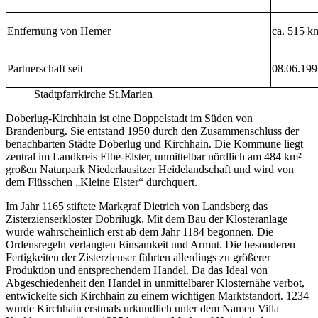
Entfernung von Hemer
ca. 515 k
Partnerschaft seit
08.06.199
Stadtpfarrkirche St.Marien
Doberlug-Kirchhain ist eine Doppelstadt im Süden von
Brandenburg. Sie entstand 1950 durch den Zusammenschluss der
benachbarten Städte Doberlug und Kirchhain. Die Kommune liegt
zentral im Landkreis Elbe-Elster, unmittelbar nördlich am 484 km²
großen Naturpark Niederlausitzer Heidelandschaft und wird von
dem Flüsschen „Kleine Elster“ durchquert.
Im Jahr 1165 stiftete Markgraf Dietrich von Landsberg das
Zisterzienserkloster Dobrilugk. Mit dem Bau der Klosteranlage
wurde wahrscheinlich erst ab dem Jahr 1184 begonnen. Die
Ordensregeln verlangten Einsamkeit und Armut. Die besonderen
Fertigkeiten der Zisterzienser führten allerdings zu größerer
Produktion und entsprechendem Handel. Da das Ideal von
Abgeschiedenheit den Handel in unmittelbarer Klosternähe verbot,
entwickelte sich Kirchhain zu einem wichtigen Marktstandort. 1234
wurde Kirchhain erstmals urkundlich unter dem Namen Villa