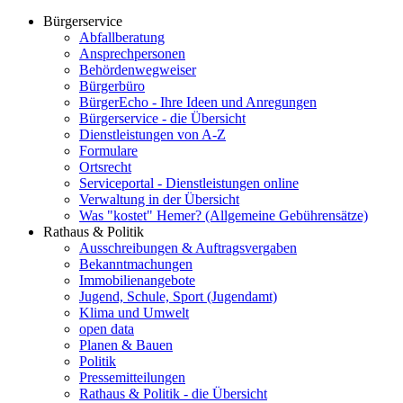
Bürgerservice
Abfallberatung
Ansprechpersonen
Behördenwegweiser
Bürgerbüro
BürgerEcho - Ihre Ideen und Anregungen
Bürgerservice - die Übersicht
Dienstleistungen von A-Z
Formulare
Ortsrecht
Serviceportal - Dienstleistungen online
Verwaltung in der Übersicht
Was "kostet" Hemer? (Allgemeine Gebührensätze)
Rathaus & Politik
Ausschreibungen & Auftragsvergaben
Bekanntmachungen
Immobilienangebote
Jugend, Schule, Sport (Jugendamt)
Klima und Umwelt
open data
Planen & Bauen
Politik
Pressemitteilungen
Rathaus & Politik - die Übersicht