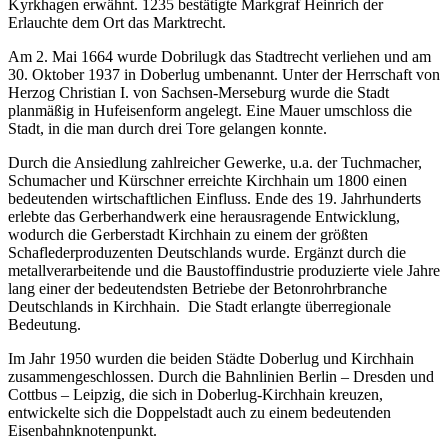
Kyrkhagen erwähnt. 1235 bestätigte Markgraf Heinrich der
Erlauchte dem Ort das Marktrecht.
Am 2. Mai 1664 wurde Dobrilugk das Stadtrecht verliehen und am
30. Oktober 1937 in Doberlug umbenannt. Unter der Herrschaft von
Herzog Christian I. von Sachsen-Merseburg wurde die Stadt
planmäßig in Hufeisenform angelegt. Eine Mauer umschloss die
Stadt, in die man durch drei Tore gelangen konnte.
Durch die Ansiedlung zahlreicher Gewerke, u.a. der Tuchmacher,
Schumacher und Kürschner erreichte Kirchhain um 1800 einen
bedeutenden wirtschaftlichen Einfluss. Ende des 19. Jahrhunderts
erlebte das Gerberhandwerk eine herausragende Entwicklung,
wodurch die Gerberstadt Kirchhain zu einem der größten
Schaflederproduzenten Deutschlands wurde. Ergänzt durch die
metallverarbeitende und die Baustoffindustrie produzierte viele Jahre
lang einer der bedeutendsten Betriebe der Betonrohrbranche
Deutschlands in Kirchhain. Die Stadt erlangte überregionale
Bedeutung.
Im Jahr 1950 wurden die beiden Städte Doberlug und Kirchhain
zusammengeschlossen. Durch die Bahnlinien Berlin – Dresden und
Cottbus – Leipzig, die sich in Doberlug-Kirchhain kreuzen,
entwickelte sich die Doppelstadt auch zu einem bedeutenden
Eisenbahnknotenpunkt.