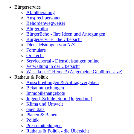
Bürgerservice
Abfallberatung
Ansprechpersonen
Behördenwegweiser
Bürgerbüro
BürgerEcho - Ihre Ideen und Anregungen
Bürgerservice - die Übersicht
Dienstleistungen von A-Z
Formulare
Ortsrecht
Serviceportal - Dienstleistungen online
Verwaltung in der Übersicht
Was "kostet" Hemer? (Allgemeine Gebührensätze)
Rathaus & Politik
Ausschreibungen & Auftragsvergaben
Bekanntmachungen
Immobilienangebote
Jugend, Schule, Sport (Jugendamt)
Klima und Umwelt
open data
Planen & Bauen
Politik
Pressemitteilungen
Rathaus & Politik - die Übersicht