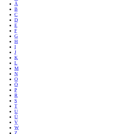
Ä
B
C
D
E
F
G
H
I
J
K
L
M
N
O
Ö
P
R
S
T
U
Ü
V
W
Z