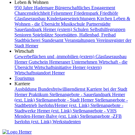
Leben & Wohnen
950 Jahre Hademare
Bürgerschaftliches Engagement
Chancengleichheit
Felsenmeer
Friedenspark
Friedhöfe
Glasfaserausbau
Kindertageseinrichtungen
Kirchen
Leben &
Wohnen - die Übersicht
Musikschule
Partnerstädte
Sauerlandpark Hemer (extern)
Schulen
Selbsthilfegruppen
Senioren
Spielplätze
Sportstätten, Hallenbad, Freibad
Stadtbücherei
Standesamt
Veranstaltungen
Vereinsregister der
Stadt Hemer
Wirtschaft
Gewerbeflächen und -immobilien (extern)
Glasfaserausbau
Hemer Gutschein
Hemeraner Unternehmen
Wirtschaft - die
Übersicht
Wirtschaftsinitiative Hemer (extern)
Wirtschaftsstandort Hemer
Tourismus
Karriere
Ausbildung
Bundesfreiwilligendienst
Karriere bei der Stadt
Hemer
Praktikum
Stellenangebote - Sauerlandpark Hemer
(ext. Link)
Stellenangebote - Stadt Hemer
Stellenangebote -
Stadtbetrieb Iserlohn/Hemer (ext. Link)
Stellenangebote -
Stadtwerke Hemer (ext. Link)
Stellenangebote - VHS
Menden-Hemer-Balve (ext. Link)
Stellenangebote -ZFB
Iserlohn (ext. Link)
Werkstudenten