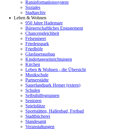
Ratsinformationssystem
Soziales
Stadtarchiv
Leben & Wohnen
950 Jahre Hademare
Bürgerschaftliches Engagement
Chancengleichheit
Felsenmeer
Friedenspark
Friedhöfe
Glasfaserausbau
Kindertageseinrichtungen
Kirchen
Leben & Wohnen - die Übersicht
Musikschule
Partnerstädte
Sauerlandpark Hemer (extern)
Schulen
Selbsthilfegruppen
Senioren
Spielplätze
Sportstätten, Hallenbad, Freibad
Stadtbücherei
Standesamt
Veranstaltungen