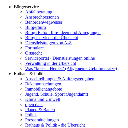
Bürgerservice
Abfallberatung
Ansprechpersonen
Behördenwegweiser
Bürgerbüro
BürgerEcho - Ihre Ideen und Anregungen
Bürgerservice - die Übersicht
Dienstleistungen von A-Z
Formulare
Ortsrecht
Serviceportal - Dienstleistungen online
Verwaltung in der Übersicht
Was "kostet" Hemer? (Allgemeine Gebührensätze)
Rathaus & Politik
Ausschreibungen & Auftragsvergaben
Bekanntmachungen
Immobilienangebote
Jugend, Schule, Sport (Jugendamt)
Klima und Umwelt
open data
Planen & Bauen
Politik
Pressemitteilungen
Rathaus & Politik - die Übersicht