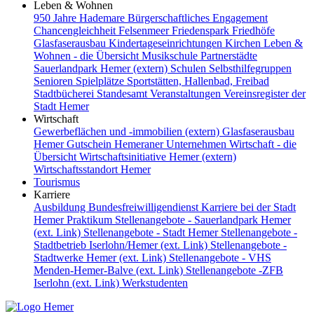
Leben & Wohnen
950 Jahre Hademare
Bürgerschaftliches Engagement
Chancengleichheit
Felsenmeer
Friedenspark
Friedhöfe
Glasfaserausbau
Kindertageseinrichtungen
Kirchen
Leben &
Wohnen - die Übersicht
Musikschule
Partnerstädte
Sauerlandpark Hemer (extern)
Schulen
Selbsthilfegruppen
Senioren
Spielplätze
Sportstätten, Hallenbad, Freibad
Stadtbücherei
Standesamt
Veranstaltungen
Vereinsregister der
Stadt Hemer
Wirtschaft
Gewerbeflächen und -immobilien (extern)
Glasfaserausbau
Hemer Gutschein
Hemeraner Unternehmen
Wirtschaft - die
Übersicht
Wirtschaftsinitiative Hemer (extern)
Wirtschaftsstandort Hemer
Tourismus
Karriere
Ausbildung
Bundesfreiwilligendienst
Karriere bei der Stadt
Hemer
Praktikum
Stellenangebote - Sauerlandpark Hemer
(ext. Link)
Stellenangebote - Stadt Hemer
Stellenangebote -
Stadtbetrieb Iserlohn/Hemer (ext. Link)
Stellenangebote -
Stadtwerke Hemer (ext. Link)
Stellenangebote - VHS
Menden-Hemer-Balve (ext. Link)
Stellenangebote -ZFB
Iserlohn (ext. Link)
Werkstudenten