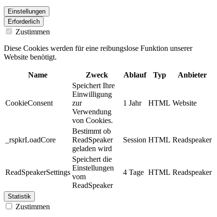
Einstellungen
Erforderlich
Zustimmen
Diese Cookies werden für eine reibungslose Funktion unserer
Website benötigt.
Name
Zweck
Ablauf
Typ
Anbieter
Speichert Ihre
Einwilligung
CookieConsent
zur
1 Jahr
HTML
Website
Verwendung
von Cookies.
Bestimmt ob
_rspkrLoadCore
ReadSpeaker
Session
HTML
Readspeaker
geladen wird
Speichert die
Einstellungen
ReadSpeakerSettings
4 Tage
HTML
Readspeaker
vom
ReadSpeaker
Statistik
Zustimmen