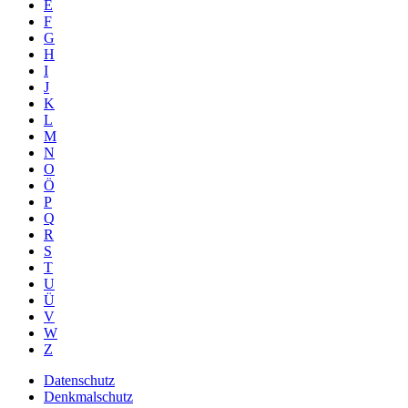
E
F
G
H
I
J
K
L
M
N
O
Ö
P
Q
R
S
T
U
Ü
V
W
Z
Datenschutz
Denkmalschutz