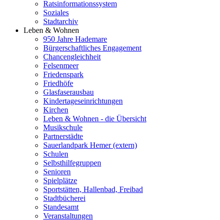
Ratsinformationssystem
Soziales
Stadtarchiv
Leben & Wohnen
950 Jahre Hademare
Bürgerschaftliches Engagement
Chancengleichheit
Felsenmeer
Friedenspark
Friedhöfe
Glasfaserausbau
Kindertageseinrichtungen
Kirchen
Leben & Wohnen - die Übersicht
Musikschule
Partnerstädte
Sauerlandpark Hemer (extern)
Schulen
Selbsthilfegruppen
Senioren
Spielplätze
Sportstätten, Hallenbad, Freibad
Stadtbücherei
Standesamt
Veranstaltungen