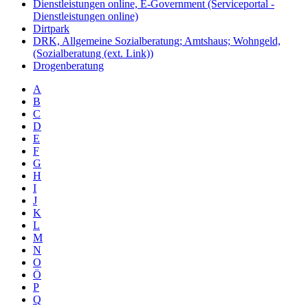
Dienstleistungen online, E-Government (Serviceportal -
Dienstleistungen online)
Dirtpark
DRK, Allgemeine Sozialberatung; Amtshaus; Wohngeld,
(Sozialberatung (ext. Link))
Drogenberatung
A
B
C
D
E
F
G
H
I
J
K
L
M
N
O
Ö
P
Q