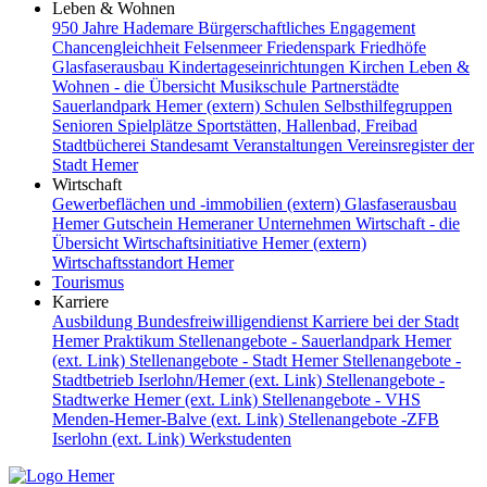
Leben & Wohnen
950 Jahre Hademare
Bürgerschaftliches Engagement
Chancengleichheit
Felsenmeer
Friedenspark
Friedhöfe
Glasfaserausbau
Kindertageseinrichtungen
Kirchen
Leben &
Wohnen - die Übersicht
Musikschule
Partnerstädte
Sauerlandpark Hemer (extern)
Schulen
Selbsthilfegruppen
Senioren
Spielplätze
Sportstätten, Hallenbad, Freibad
Stadtbücherei
Standesamt
Veranstaltungen
Vereinsregister der
Stadt Hemer
Wirtschaft
Gewerbeflächen und -immobilien (extern)
Glasfaserausbau
Hemer Gutschein
Hemeraner Unternehmen
Wirtschaft - die
Übersicht
Wirtschaftsinitiative Hemer (extern)
Wirtschaftsstandort Hemer
Tourismus
Karriere
Ausbildung
Bundesfreiwilligendienst
Karriere bei der Stadt
Hemer
Praktikum
Stellenangebote - Sauerlandpark Hemer
(ext. Link)
Stellenangebote - Stadt Hemer
Stellenangebote -
Stadtbetrieb Iserlohn/Hemer (ext. Link)
Stellenangebote -
Stadtwerke Hemer (ext. Link)
Stellenangebote - VHS
Menden-Hemer-Balve (ext. Link)
Stellenangebote -ZFB
Iserlohn (ext. Link)
Werkstudenten