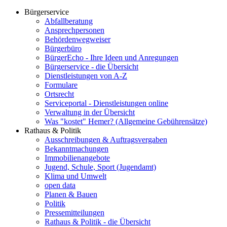
Bürgerservice
Abfallberatung
Ansprechpersonen
Behördenwegweiser
Bürgerbüro
BürgerEcho - Ihre Ideen und Anregungen
Bürgerservice - die Übersicht
Dienstleistungen von A-Z
Formulare
Ortsrecht
Serviceportal - Dienstleistungen online
Verwaltung in der Übersicht
Was "kostet" Hemer? (Allgemeine Gebührensätze)
Rathaus & Politik
Ausschreibungen & Auftragsvergaben
Bekanntmachungen
Immobilienangebote
Jugend, Schule, Sport (Jugendamt)
Klima und Umwelt
open data
Planen & Bauen
Politik
Pressemitteilungen
Rathaus & Politik - die Übersicht