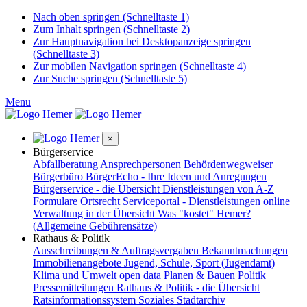
Nach oben springen (Schnelltaste 1)
Zum Inhalt springen (Schnelltaste 2)
Zur Hauptnavigation bei Desktopanzeige springen
(Schnelltaste 3)
Zur mobilen Navigation springen (Schnelltaste 4)
Zur Suche springen (Schnelltaste 5)
Menu
×
Bürgerservice
Abfallberatung
Ansprechpersonen
Behördenwegweiser
Bürgerbüro
BürgerEcho - Ihre Ideen und Anregungen
Bürgerservice - die Übersicht
Dienstleistungen von A-Z
Formulare
Ortsrecht
Serviceportal - Dienstleistungen online
Verwaltung in der Übersicht
Was "kostet" Hemer?
(Allgemeine Gebührensätze)
Rathaus & Politik
Ausschreibungen & Auftragsvergaben
Bekanntmachungen
Immobilienangebote
Jugend, Schule, Sport (Jugendamt)
Klima und Umwelt
open data
Planen & Bauen
Politik
Pressemitteilungen
Rathaus & Politik - die Übersicht
Ratsinformationssystem
Soziales
Stadtarchiv