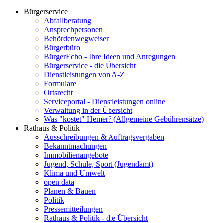
Bürgerservice
Abfallberatung
Ansprechpersonen
Behördenwegweiser
Bürgerbüro
BürgerEcho - Ihre Ideen und Anregungen
Bürgerservice - die Übersicht
Dienstleistungen von A-Z
Formulare
Ortsrecht
Serviceportal - Dienstleistungen online
Verwaltung in der Übersicht
Was "kostet" Hemer? (Allgemeine Gebührensätze)
Rathaus & Politik
Ausschreibungen & Auftragsvergaben
Bekanntmachungen
Immobilienangebote
Jugend, Schule, Sport (Jugendamt)
Klima und Umwelt
open data
Planen & Bauen
Politik
Pressemitteilungen
Rathaus & Politik - die Übersicht