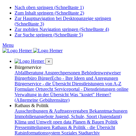
Nach oben springen (Schnelltaste 1)
Zum Inhalt springen (Schnelltaste 2)
Zur Hauptnavigation bei Desktopanzeige springen
(Schnelltaste 3)
Zur mobilen Navigation springen (Schnelltaste 4)
Zur Suche springen (Schnelltaste 5)
Menu
×
Bürgerservice
Abfallberatung
Ansprechpersonen
Behördenwegweiser
Bürgerbüro
BürgerEcho - Ihre Ideen und Anregungen
Bürgerservice - die Übersicht
Dienstleistungen von A-Z
Formulare
Ortsrecht
Serviceportal - Dienstleistungen online
Verwaltung in der Übersicht
Was "kostet" Hemer?
(Allgemeine Gebührensätze)
Rathaus & Politik
Ausschreibungen & Auftragsvergaben
Bekanntmachungen
Immobilienangebote
Jugend, Schule, Sport (Jugendamt)
Klima und Umwelt
open data
Planen & Bauen
Politik
Pressemitteilungen
Rathaus & Politik - die Übersicht
Ratsinformationssystem
Soziales
Stadtarchiv