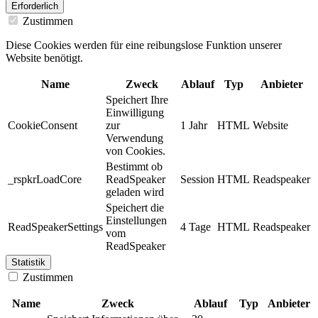
Erforderlich
Zustimmen
Diese Cookies werden für eine reibungslose Funktion unserer
Website benötigt.
Name
Zweck
Ablauf
Typ
Anbieter
Speichert Ihre
Einwilligung
CookieConsent
zur
1 Jahr
HTML
Website
Verwendung
von Cookies.
Bestimmt ob
_rspkrLoadCore
ReadSpeaker
Session
HTML
Readspeaker
geladen wird
Speichert die
Einstellungen
ReadSpeakerSettings
4 Tage
HTML
Readspeaker
vom
ReadSpeaker
Statistik
Zustimmen
Name
Zweck
Ablauf
Typ
Anbieter