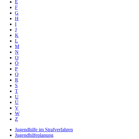
E
F
G
H
I
J
K
L
M
N
O
Ö
P
Q
R
S
T
U
Ü
V
W
Z
Jugendhilfe im Strafverfahren
Jugendhilfeplanung