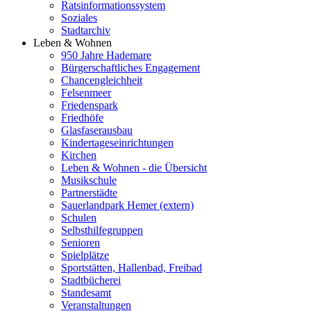
Ratsinformationssystem
Soziales
Stadtarchiv
Leben & Wohnen
950 Jahre Hademare
Bürgerschaftliches Engagement
Chancengleichheit
Felsenmeer
Friedenspark
Friedhöfe
Glasfaserausbau
Kindertageseinrichtungen
Kirchen
Leben & Wohnen - die Übersicht
Musikschule
Partnerstädte
Sauerlandpark Hemer (extern)
Schulen
Selbsthilfegruppen
Senioren
Spielplätze
Sportstätten, Hallenbad, Freibad
Stadtbücherei
Standesamt
Veranstaltungen