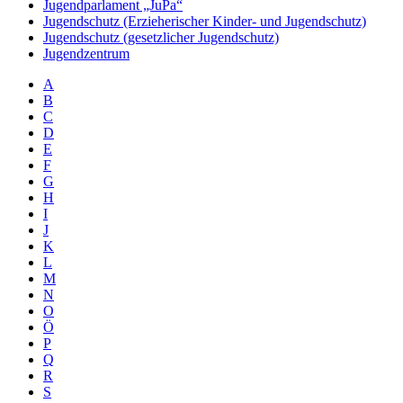
Jugendparlament „JuPa“
Jugendschutz (Erzieherischer Kinder- und Jugendschutz)
Jugendschutz (gesetzlicher Jugendschutz)
Jugendzentrum
A
B
C
D
E
F
G
H
I
J
K
L
M
N
O
Ö
P
Q
R
S