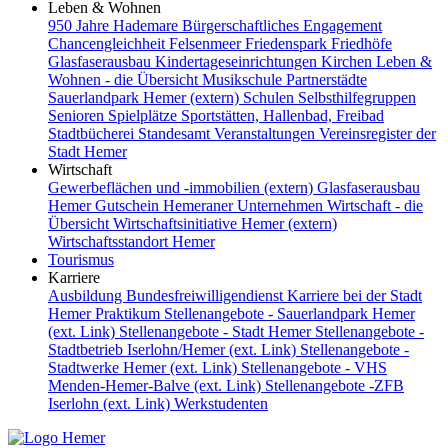
Leben & Wohnen
950 Jahre Hademare
Bürgerschaftliches Engagement
Chancengleichheit
Felsenmeer
Friedenspark
Friedhöfe
Glasfaserausbau
Kindertageseinrichtungen
Kirchen
Leben &
Wohnen - die Übersicht
Musikschule
Partnerstädte
Sauerlandpark Hemer (extern)
Schulen
Selbsthilfegruppen
Senioren
Spielplätze
Sportstätten, Hallenbad, Freibad
Stadtbücherei
Standesamt
Veranstaltungen
Vereinsregister der
Stadt Hemer
Wirtschaft
Gewerbeflächen und -immobilien (extern)
Glasfaserausbau
Hemer Gutschein
Hemeraner Unternehmen
Wirtschaft - die
Übersicht
Wirtschaftsinitiative Hemer (extern)
Wirtschaftsstandort Hemer
Tourismus
Karriere
Ausbildung
Bundesfreiwilligendienst
Karriere bei der Stadt
Hemer
Praktikum
Stellenangebote - Sauerlandpark Hemer
(ext. Link)
Stellenangebote - Stadt Hemer
Stellenangebote -
Stadtbetrieb Iserlohn/Hemer (ext. Link)
Stellenangebote -
Stadtwerke Hemer (ext. Link)
Stellenangebote - VHS
Menden-Hemer-Balve (ext. Link)
Stellenangebote -ZFB
Iserlohn (ext. Link)
Werkstudenten